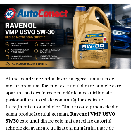
Transparența în comunicare este puternic
valorificată
Structurile ierarhice îngreunează adesea procesul de
comunicare. În consecință, este posibil ca anumite
informații să fie neglijate, deși au relevanță pentru
adoptarea unor decizii ulterioare. Prin externalizarea
serviciilor de salarizare sau de administrare personal
sunt furnizate rapoarte periodice sau la cerere (precum
raportul fiscal lunar, nota contabilă și costul angajaților
Atunci când vine vorba despre alegerea unui ulei de
pentru fiecare lună). În plus, este întărită și legătura cu
motor premium, Ravenol este unul dintre numele care
angajații, întrucât în orice moment le poate analiza
apar tot mai des în recomandările mecanicilor, ale
cineva cererile ori solicitările de documente oficiale.
pasionaților auto și ale comunităților dedicate
întreținerii automobilelor. Dintre toate produsele din
Procedurile birocratice sunt simplificate
gama producătorului german,
Ravenol VMP USVO
Administrarea unei afaceri poate părea extrem de
5W30
este unul dintre cele mai apreciate datorită
simplă… în lipsa cunoștințelor birocratice. Adevărul este
tehnologiei avansate utilizate și numărului mare de