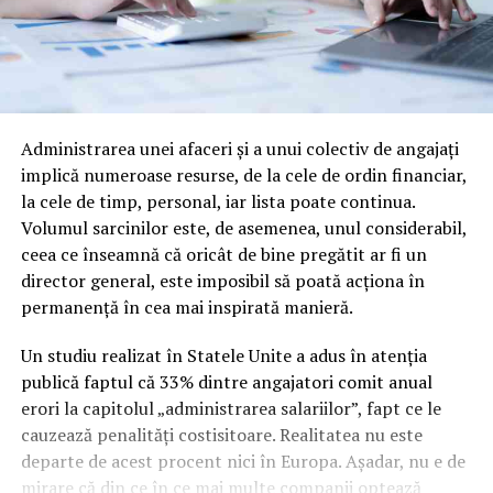
Administrarea unei afaceri și a unui colectiv de angajați
implică numeroase resurse, de la cele de ordin financiar,
la cele de timp, personal, iar lista poate continua.
Volumul sarcinilor este, de asemenea, unul considerabil,
ceea ce înseamnă că oricât de bine pregătit ar fi un
director general, este imposibil să poată acționa în
permanență în cea mai inspirată manieră.
Un studiu realizat în Statele Unite a adus în atenția
publică faptul că 33% dintre angajatori comit anual
erori la capitolul „administrarea salariilor”, fapt ce le
cauzează penalități costisitoare. Realitatea nu este
departe de acest procent nici în Europa. Așadar, nu e de
mirare că din ce în ce mai multe companii optează