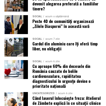
devenit alegerea preferată a familiilor
funcționarea eficientă a sistemului antipoluare.
tinere?
Acest aspect este esențial pentru reducerea riscului
SOCIAL
acum o săptămână
Peste 40 de comunități organizează
unor reparații costisitoare.
„Zilele Diasporei” în această vară
Avantajele Ravenol VMP USVO 5W30
Printre cele mai importante avantaje se numără:
SOCIAL
acum 7 zile
Gardul din aluminiu care îți oferă timp
liber, nu obligații
tehnologie USVO;
stabilitate termică ridicată;
SOCIAL
acum 6 zile
Cu aproape 60% din decesele din
rezistență la oxidare;
România cauzate de bolile
protecție împotriva uzurii;
cardiovasculare, rapiditatea
diagnosticului în urgențe devine o
reducerea depunerilor;
prioritate națională
protejarea turbinei;
UNCATEGORIZED
acum 6 zile
Când laserul înlocuiește freza: Atelierul
compatibilitate cu numeroase aprobări OEM;
de Zâmbete explică în ce situații clinice