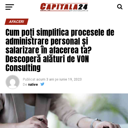
AFACERI
Cum poți simplifica procesele de
administrare personal și
salarizare în afacerea ta?
Descoperă alături de VON
Consulting
Publicat
acum 3 ani
pe
iunie 19, 2023
De
native