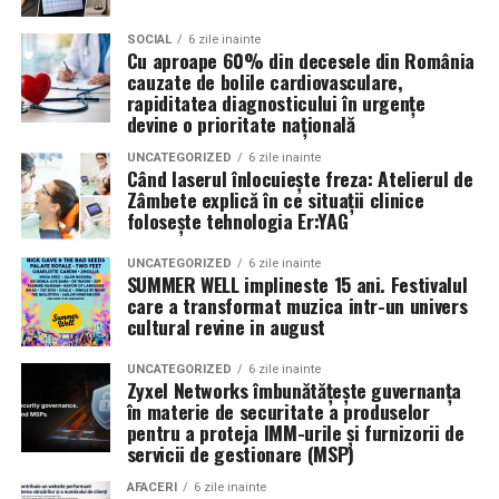
prezența personală contează la fel de mult ca produsul.
SOCIAL
6 zile inainte
Cu aproape 60% din decesele din România
Iuliana Gabriela Enescu
este specialist în fotografie si
cauzate de bolile cardiovasculare,
videografie cu dronă. Știe că domeniul ei este dominat
rapiditatea diagnosticului în urgențe
de bărbați și că vizibilitatea ei ca profesionistă este, în
devine o prioritate națională
sine, un argument.
UNCATEGORIZED
6 zile inainte
Când laserul înlocuiește freza: Atelierul de
Isabela Alexandru
oferă servicii de consiliere de cuplu
Zâmbete explică în ce situații clinice
folosește tehnologia Er:YAG
și psihoterapie. Lucrează zilnic cu oameni care încearcă
să se înțeleagă mai bine și crede că autenticitatea
HONOR 90 Lite debutează la nivel mondial
UNCATEGORIZED
6 zile inainte
trebuie să înceapă de la ea.
SUMMER WELL implineste 15 ani. Festivalul
care a transformat muzica intr-un univers
Lansat alături de HONOR 90, HONOR 90 Lite este un
Oana Teslaru
este consultant financiar și expert în
cultural revine in august
dispozitiv multifuncțional elegant care se mândrește cu
investiții imobiliare. A ales să fie prezentă cu vocea ei
un sistem performant de camere, un ecran și o serie de
UNCATEGORIZED
6 zile inainte
într-un domeniu în care credibilitatea se construiește
Zyxel Networks îmbunătățește guvernanța
funcții inteligente pentru o experiență de utilizare
greu și se pierde repede.
în materie de securitate a produselor
îmbunătățită.
pentru a proteja IMM-urile și furnizorii de
Mirela Iacob
servicii de gestionare (MSP)
vinde cosmetice naturale și lucrează cu
Pentru a îmbunătăți experiența fotografică, HONOR 90
femei care vor produse în care au încredere. Prezența ei
AFACERI
6 zile inainte
Lite dispune de o cameră principală de 100MP, cu o