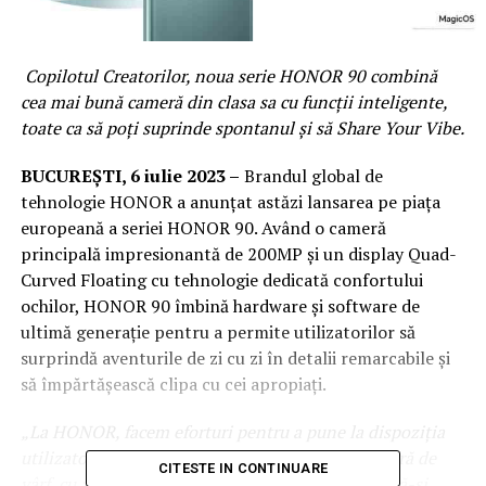
Copilotul Creatorilor, noua serie HONOR 90 combină
cea mai bună cameră din clasa sa cu funcții inteligente,
toate ca să poți suprinde spontanul și să
Share Your Vibe.
BUCUREȘTI, 6 iulie 2023
–
Brandul global de
tehnologie HONOR a anunțat astăzi lansarea pe piața
europeană a seriei HONOR 90. Având o cameră
principală impresionantă de 200MP și un display Quad-
Curved Floating cu tehnologie dedicată confortului
ochilor, HONOR 90 îmbină hardware și software de
ultimă generație pentru a permite utilizatorilor să
surprindă aventurile de zi cu zi în detalii remarcabile și
să împărtășească clipa cu cei apropiați.
„
La HONOR, facem eforturi pentru a pune la dispozi
ț
ia
utilizatorilor din întreaga lume tehnologia noastră de
CITESTE IN CONTINUARE
vârf, cu ajutorul căreia să surpindă spontanul și să-și