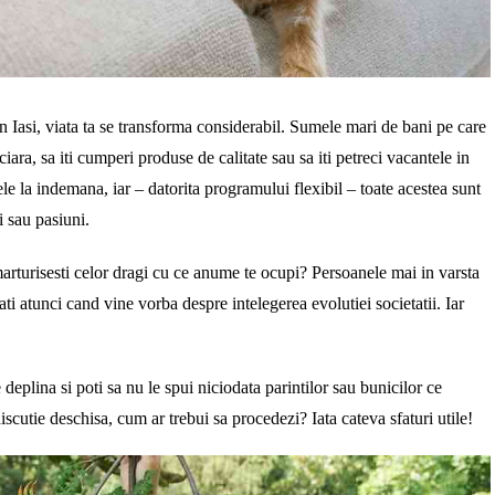
n Iasi, viata ta se transforma considerabil. Sumele mari de bani pe care
ciara, sa iti cumperi produse de calitate sau sa iti petreci vacantele in
 ele la indemana, iar – datorita programului flexibil – toate acestea sunt
ti sau pasiuni.
rturisesti celor dragi cu ce anume te ocupi? Persoanele mai in varsta
ati atunci cand vine vorba despre intelegerea evolutiei societatii. Iar
e deplina si poti sa nu le spui niciodata parintilor sau bunicilor ce
 discutie deschisa, cum ar trebui sa procedezi? Iata cateva sfaturi utile!