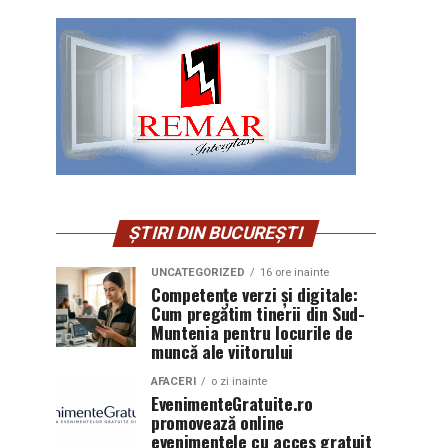
ȘTIRI DIN BUCUREȘTI
UNCATEGORIZED
16 ore inainte
Competențe verzi și digitale:
Cum pregătim tinerii din Sud-
Muntenia pentru locurile de
muncă ale viitorului
AFACERI
o zi inainte
EvenimenteGratuite.ro
promovează online
evenimentele cu acces gratuit