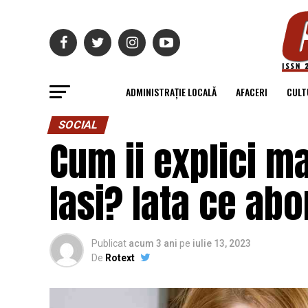
ADMINISTRAȚIE LOCALĂ
AFACERI
CULT
SOCIAL
Cum ii explici m
Iasi? Iata ce abo
Publicat
acum 3 ani
pe
iulie 13, 2023
De
Rotext