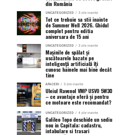
din România
UNCATEGORIZED
3 zile inainte
Tot ce trebuie sa stii inainte
de Summer Well 2026. Ghidul
complet pentru editia
aniversara de 15 ani
UNCATEGORIZED
3 zile inainte
Mașinile de spălat și
uscătoarele bazate pe
inteligență artificială îți
cunosc hainele mai bine decât
tine
AFACERI
3 zile inainte
Uleiul Ravenol VMP USVO 5W30
– ce avantaje oferă și pentru
ce motoare este recomandat?
UNCATEGORIZED
4 zile inainte
Galileo Topo deschide un sediu
nou in Capitala: cadastru,
intabulare si trasari