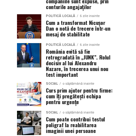
companiile sunt expuse, prin
conturile angajaților
POLITICĂ LOCALĂ
6 zile inainte
Cum a transformat Nicușor
Dan o notă de trecere într-un
mesaj de stabilitate
POLITICĂ LOCALĂ
6 zile inainte
România evită să fie
retrogradată în „JUNK”. Rolul
decisiv al lui Alexandru
Nazare, în trecerea unui nou
test important
SOCIAL
o săptămână inainte
Curs prim ajutor pentru firme:
cum îți pregătești echipa
pentru urgențe
SOCIAL
o săptămână inainte
Cum poate contribui testul
poligraf la reabilitarea
imaginii unei persoane