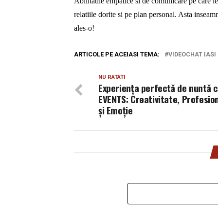
Abilitatile empatice si de comunicare pe care le 
relatiile dorite si pe plan personal. Asta inseam
ales-o!
ARTICOLE PE ACEIASI TEMA:
VIDEOCHAT IASI
NU RATATI
Experiența perfectă de nuntă c
EVENTS: Creativitate, Profesio
și Emoție