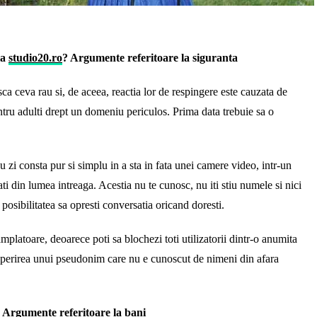
la
studio20.ro
? Argumente referitoare la siguranta
a ceva rau si, de aceea, reactia lor de respingere este cauzata de
ntru adulti drept un domeniu periculos. Prima data trebuie sa o
cu zi consta pur si simplu in a sta in fata unei camere video, intr-un
ti din lumea intreaga. Acestia nu te cunosc, nu iti stiu numele si nici
 posibilitatea sa opresti conversatia oricand doresti.
mplatoare, deoarece poti sa blochezi toti utilizatorii dintr-o anumita
operirea unui pseudonim care nu e cunoscut de nimeni din afara
? Argumente referitoare la bani