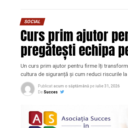
SOCIAL
Curs prim ajutor pen
pregătești echipa p
Un curs prim ajutor pentru firme îți transformă
cultura de siguranță și cum reduci riscurile l
Publicat
acum o săptămână
pe
iulie 31, 2026
De
Succes