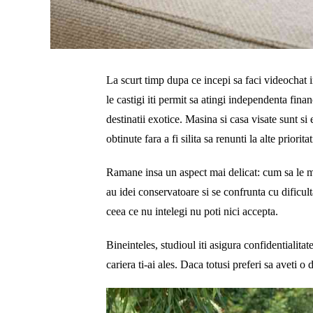
La scurt timp dupa ce incepi sa faci videochat i
le castigi iti permit sa atingi independenta finan
destinatii exotice. Masina si casa visate sunt si
obtinute fara a fi silita sa renunti la alte priorita
Ramane insa un aspect mai delicat: cum sa le ma
au idei conservatoare si se confrunta cu dificult
ceea ce nu intelegi nu poti nici accepta.
Bineinteles, studioul iti asigura confidentialitat
cariera ti-ai ales. Daca totusi preferi sa aveti o