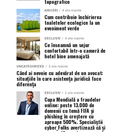
topografice
AFACERI
4 zile inainte
Cum contribuie închirierea
toaletelor ecologice la un
eveniment verde
EXCLUSIV
4 zile inainte
Ce înseamnă un sejur
confortabil într-o cameră de
hotel bine amenajată
UNCATEGORIZED
5 zile inainte
Când ai nevoie cu adevărat de un avocat:
situațiile în care asistența juridică face
diferența
EXCLUSIV
5 zile inainte
Cupa Mondială a fraudelor
online: peste 13.000 de
domenii cu temă FIFA și
phishing în creștere cu
aproape 500%. Specialiștii
cyber_Folks avertizează că și