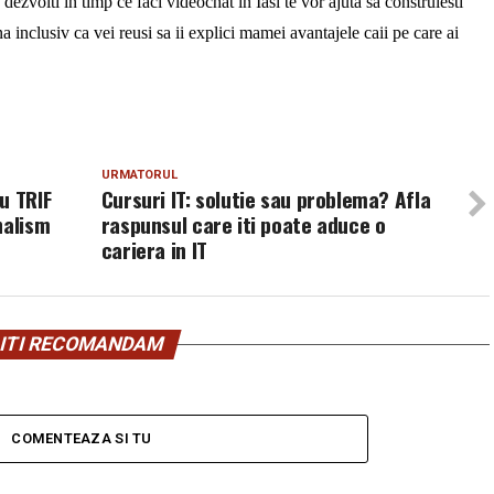
dezvolti in timp ce faci videochat in Iasi te vor ajuta sa construiesti
na inclusiv ca vei reusi sa ii explici mamei avantajele caii pe care ai
URMATORUL
u TRIF
Cursuri IT: solutie sau problema? Afla
nalism
raspunsul care iti poate aduce o
cariera in IT
ITI RECOMANDAM
COMENTEAZA SI TU