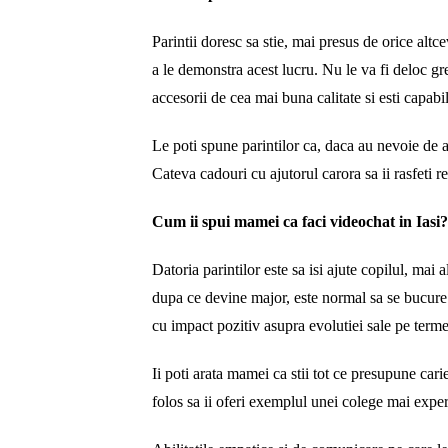
Parintii doresc sa stie, mai presus de orice altce
a le demonstra acest lucru. Nu le va fi deloc gre
accesorii de cea mai buna calitate si esti capabil
Le poti spune parintilor ca, daca au nevoie de aj
Cateva cadouri cu ajutorul carora sa ii rasfeti r
Cum ii spui mamei ca faci videochat in Iasi
Datoria parintilor este sa isi ajute copilul, mai 
dupa ce devine major, este normal sa se bucure d
cu impact pozitiv asupra evolutiei sale pe term
Ii poti arata mamei ca stii tot ce presupune carie
folos sa ii oferi exemplul unei colege mai exper