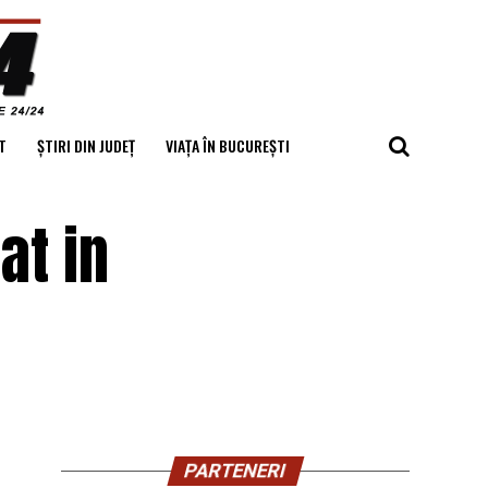
T
ȘTIRI DIN JUDEȚ
VIAȚA ÎN BUCUREȘTI
at in
PARTENERI