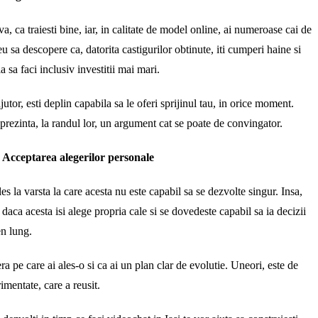
va, ca traiesti bine, iar, in calitate de model online, ai numeroase cai de
u sa descopere ca, datorita castigurilor obtinute, iti cumperi haine si
a sa faci inclusiv investitii mai mari.
utor, esti deplin capabila sa le oferi sprijinul tau, in orice moment.
eprezinta, la randul lor, un argument cat se poate de convingator.
? Acceptarea alegerilor personale
ales la varsta la care acesta nu este capabil sa se dezvolte singur. Insa,
aca acesta isi alege propria cale si se dovedeste capabil sa ia decizii
en lung.
ra pe care ai ales-o si ca ai un plan clar de evolutie. Uneori, este de
imentate, care a reusit.