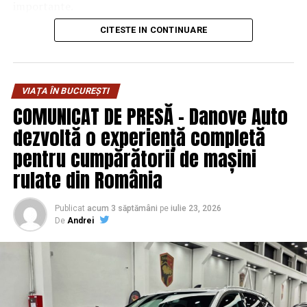
importante.
CITESTE IN CONTINUARE
De ce contează primele minute
la locul de muncă
VIAȚA ÎN BUCUREȘTI
În multe urgențe grave, deznodământul se decide
COMUNICAT DE PRESĂ – Danove Auto
înainte ca ambulanța să ajungă. În cazul unui stop
dezvoltă o experiență completă
cardiac, de exemplu, șansele de supraviețuire scad rapid
cu fiecare minut în care nu se începe resuscitarea.
pentru cumpărătorii de mașini
Creierul suferă leziuni ireversibile după doar câteva
rulate din România
minute fără oxigen, iar timpul mediu de sosire al unui
echipaj poate depăși cu ușurință acest interval, mai ales
Publicat
acum 3 săptămâni
pe
iulie 23, 2026
în trafic urban aglomerat sau în zone periurbane.
De
Andrei
Un angajat instruit știe că nu trebuie să aștepte pasiv.
Poate începe compresiile toracice, poate folosi un
defibrilator extern automat dacă acesta este disponibil
și poate ține victima în siguranță până când sosesc