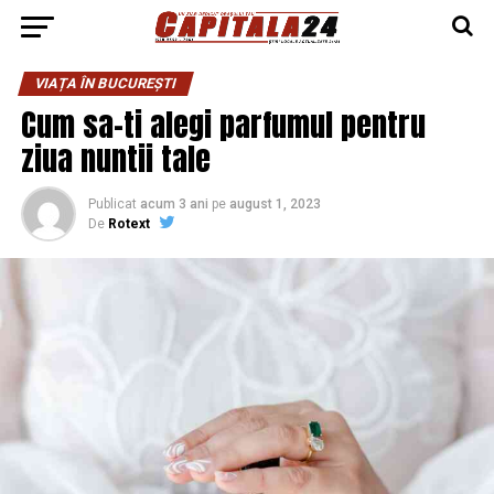
VIAȚA ÎN BUCUREȘTI
Cum sa-ti alegi parfumul pentru
ziua nuntii tale
Publicat
acum 3 ani
pe
august 1, 2023
De
Rotext