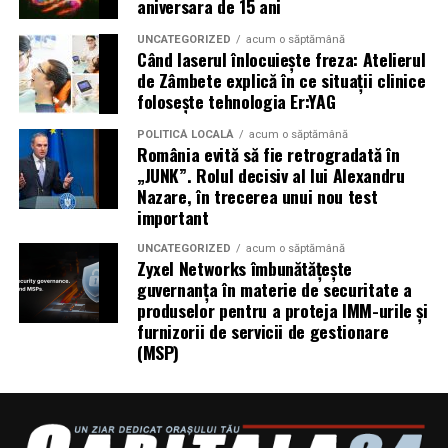
aniversara de 15 ani
complicații grave sau chiar decesul.
grup de lucru sau consultare instituțională care poate
conduce, în regim de urgență, la identificarea unei
UNCATEGORIZED
acum o săptămână
Când laserul înlocuiește freza: Atelierul
Al doilea nivel este cel preventiv, adesea subestimat.
soluții echilibrate și conforme cu interesul public.
de Zâmbete explică în ce situații clinice
Angajații care au trecut printr-un curs devin mai
folosește tehnologia Er:YAG
conștienți de pericolele din jur și mai dispuși să le
Despre ADIRU
raporteze. Ei înțeleg de ce anumite reguli există și le
POLITICĂ LOCALĂ
acum o săptămână
România evită să fie retrogradată în
respectă din convingere, nu doar de teama unei
Asociația Dezvoltatorilor Imobiliari din România –
„JUNK”. Rolul decisiv al lui Alexandru
sancțiuni. În timp, acest lucru duce la mai puține
URBANIS (ADIRU)
este o organizație profesională
Nazare, în trecerea unui nou test
accidente și la un mediu de lucru vizibil mai sigur.
independentă, apolitică și neguvernamentală, care
important
reprezintă interesele dezvoltatorilor imobiliari și
Trusele de prim ajutor sunt verificate și completate,
promovează dezvoltarea responsabilă, transparentă și
UNCATEGORIZED
acum o săptămână
Zyxel Networks îmbunătățește
defibrilatorul este menținut funcțional, iar rutele de
sustenabilă a pieței rezidențiale din România.
guvernanța în materie de securitate a
evacuare rămân libere. Toate aceste detalii, aparent
produselor pentru a proteja IMM-urile și
minore, formează împreună o plasă de siguranță care
furnizorii de servicii de gestionare
protejează întreaga organizație.
(MSP)
Impactul asupra încrederii și
moralului angajaților