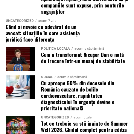
pentru TVA de 9%;
companiile sunt expuse, prin conturile
Din anul 2015, astfel de cursuri de prim ajutor și suport
angajaților
vital de bază sunt organizate de Asociația Succes în
adoptarea unei soluții fiscale sau administrative
Apariții în presă:
Educație și Sport (ASES) în București și Ilfov, cu
care să permită menținerea cotei reduse de TVA
UNCATEGORIZED
acum 7 zile
Când ai nevoie cu adevărat de un
formatori certificați conform acestor standarde și cu
pentru tranzacțiile afectate de indisponibilitatea
https://www.libertatea.ro/publicitate-advertorial/cum-
avocat: situațiile în care asistența
exerciții practice pe manechine performante. La final,
sistemelor ANCPI;
poti-cumpara-o-masina-rulata-fara-surprize-
juridică face diferența
participanții primesc o diplomă de participare
neplacute-de-la-danove-auto-5611219
orice alt mecanism legal care să împiedice
recunoscută, un document util atât pentru dosarul de
POLITICĂ LOCALĂ
acum o săptămână
transferarea consecințelor acestui blocaj asupra
Cum a transformat Nicușor Dan o notă
https://www.antena3.ro/continut-platit/ce-face-
conformitate al firmei, cât și pentru fiecare angajat în
cumpărătorilor care și-au respectat obligațiile
de trecere într-un mesaj de stabilitate
danove-auto-diferit-fata-de-un-parc-auto-obisnuit-
parte.
legale.
785027.html
Cum reduce riscurile o echipă
Fiecare zi în care sistemele ANCPI rămân indisponibile
SOCIAL
acum o săptămână
Cu aproape 60% din decesele din
https://a1.ro/news/auto/danove-auto-vanzari-auto-
reduce șansele ca aceste tranzacții să poată fi finalizate
antrenată
România cauzate de bolile
timisoara-cu-finantare-in-rate-fixe-si-garantie-
în termenul prevăzut de lege.
cardiovasculare, rapiditatea
id1156718.html
diagnosticului în urgențe devine o
Reducerea riscurilor funcționează pe două niveluri.
În lipsa unei intervenții rapide, consecințele financiare
prioritate națională
Primul este cel reactiv: atunci când incidentul deja s-a
vor fi suportate exclusiv de cetățenii care au acționat cu
produs, intervenția rapidă limitează gravitatea
UNCATEGORIZED
acum 5 zile
bună-credință și au respectat toate cerințele legale.
Tot ce trebuie sa stii inainte de Summer
consecințelor. O hemoragie oprită la timp, o resuscitare
Well 2026. Ghidul complet pentru editia
începută imediat sau o dezobstrucție reușită pot preveni
ADIRU își exprimă disponibilitatea de a participa la orice