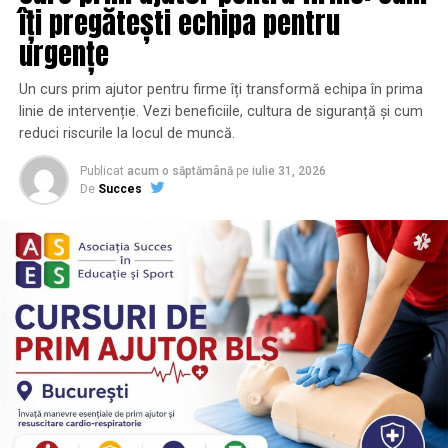
parfumeriei).
îți pregătești echipa pentru
​Parfumul trebuie sa iti
urgențe
complimenteze tinuta, nu sa te
Un curs prim ajutor pentru firme îți transformă echipa în prima
sufoce pe tine sau pe cei din jur.
linie de intervenție. Vezi beneficiile, cultura de siguranță și cum
reduci riscurile la locul de muncă.
Cu siguranta, nu vrei sa alegi ceva care se va amesteca in
moduri neplacute cu alte arome din jurul tau. Totodata,
Publicat
acum o săptămână
pe
iulie 31, 2026
ar trebui sa tii cont de florile ce iti compun buchetul de
De
Succes
mireasa. Aromele parfumului pe care il porti ar trebui sa
se impace cu mireasma buchetului tau. Vrei sa fii
apreciata pentru mirosul tau, nu sa ii deranjezi pe sot si
pe ceilalti participanti la nunta.
​Testeaza parfumul inainte sa-l
cumperi.
Un lucru care este obligatoriu, indiferent de cat de mult
ai impresia ca ti-ar placea parfumul, este sa-l testezi pe
piele si sa-i acorzi putin timp pentru a simti si notele de
baza, apoi sa te hotarasti daca il cumperi sau nu. Toata
lumea are un ph distinct al pielii, asa ca parfumurile pot
mirosi destul de diferit pe corpuri diferite.