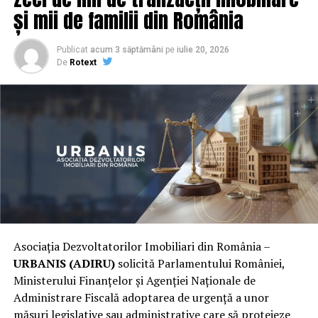
făcut.
și mii de familii din România
motorizări, niveluri de echipare și variante de finanțare
în același loc. Clienții pot solicita informații
Cultura de siguranță: mai mult
suplimentare, prezentări video și test-drive înainte de
Publicat
acum 3 săptămâni
pe
iulie 20, 2026
De
Rotext
achiziție.
decât un curs izolat
„Alegerea unei mașini rulate este o decizie importantă.
Un curs bine făcut nu produce doar competențe
Ne dorim ca fiecare client să aibă suficient timp pentru
individuale, ci contribuie la o schimbare de mentalitate.
a analiza mașina, pentru a pune întrebări și pentru a
Cultura de siguranță înseamnă că grija pentru
înțelege exact ce cumpără. Nu încurajăm deciziile luate
integritatea fizică a colegilor devine un reflex colectiv,
sub presiune, ci alegerile informate și asumate”,
nu o preocupare a unei singure persoane din
transmite echipa Danove Auto.
departamentul de resurse umane sau al celui de
securitate în muncă.
Verificare tehnică și garanție de 12
Când mai mulți angajați trec printr-o instruire practică,
luni
Asociația Dezvoltatorilor Imobiliari din România –
aceștia încep să observe și să semnaleze riscurile din jur:
URBANIS (ADIRU)
solicită Parlamentului României,
un cablu întins pe jos, un stingător expirat, o trusă de
Toate autoturismele comercializate de Danove Auto
Ministerului Finanțelor și Agenției Naționale de
prim ajutor incompletă, o ieșire de urgență blocată.
sunt supuse unei inspecții tehnice în propriul service
Administrare Fiscală adoptarea de urgență a unor
Prevenția devine parte din rutină, iar incidentele scad
autorizat RAR. Verificările vizează componente
măsuri legislative sau administrative care să protejeze