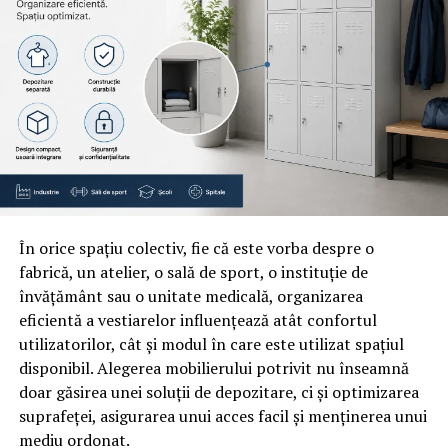
Înconjurate de maiestuoasele stânci ale munților ce
înconjoară întregul județ, apele miraculoase din
Olănești țâșnesc cu forță într-o simfonie a naturii,
oferindu-ți un sentiment unic de purificare și
împrospătare.
Aici, vei avea ocazia să te eliberezi de stresul cotidian și
să te încrezi în puterea vindecătoare a naturii. Stațiunea
Olănești te va învălui cu o atmosferă liniștitoare și
prietenoasă, încurajându-te să îți găsești pacea
În orice spațiu colectiv, fie că este vorba despre o
interioară și să îți redobândești echilibrul fizic și
fabrică, un atelier, o sală de sport, o instituție de
emoțional, toate acestea în timp ce te relaxezi și te
învățământ sau o unitate medicală, organizarea
vindeci în același timp.
eficientă a vestiarelor influențează atât confortul
utilizatorilor, cât și modul în care este utilizat spațiul
Govora – o oază minunată de
disponibil. Alegerea mobilierului potrivit nu înseamnă
relaxare și liniște în Sudul Vâlcii
doar găsirea unei soluții de depozitare, ci și optimizarea
suprafeței, asigurarea unui acces facil și menținerea unui
O altă stațiune din sudului Vâlcii, Govora, te va purta
mediu ordonat.