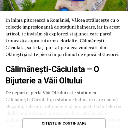
În inima pitorească a României, Vâlcea strălucește cu o
colecție impresionantă de stațiuni balneare, iar în acest
articol, te invităm să explorezi stațiunea care parcă
tronează asupra tuturor celorlalte: Călimănești-
Căciulata, să te lași purtat pe aleea vindecării din
Olănești și să te pierzi în parfumul de epocă al Govorei.
Călimănești-Căciulata – O
Bijuterie a Văii Oltului
De departe, perla Văii Oltului este stațiunea
Călimănești-Căciulata, o stațiune balneară care emană
eleganță, relaxare, rafinament și bun gust. Cu hoteluri și
clădiri impunătoare, parcuri ce dau viață locurilor,
păduri dese și lăcașe de cult la tot pasul, așa cum este și
CITESTE IN CONTINUARE
Mănăstirea Turnu care completează această bijuterie a