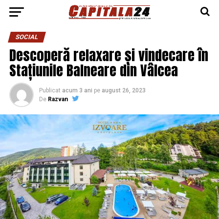
SOCIAL
Descoperă relaxare și vindecare în
Stațiunile Balneare din Vâlcea
Publicat
acum 3 ani
pe
august 26, 2023
De
Razvan