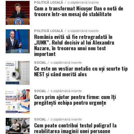
POLITICĂ LOCALĂ
o săptămână inainte
Cum a transformat Nicușor Dan o notă de
Suportul vital de bază (BLS)
: compresiile
Spre deosebire de opiniile personale sau de impresiile
trecere într-un mesaj de stabilitate
toracice, ventilațiile și utilizarea defibrilatorului
subiective, examinarea poligraf urmărește indicatori
extern automat.
fiziologici măsurabili, ceea ce oferă un grad suplimentar
POLITICĂ LOCALĂ
o săptămână inainte
de obiectivitate în procesul de evaluare. Din acest motiv,
Poziția laterală de siguranță
pentru victima
România evită să fie retrogradată în
testul este utilizat în numeroase contexte, inclusiv în
„JUNK”. Rolul decisiv al lui Alexandru
inconștientă care respiră.
investigații interne, procese de selecție pentru anumite
Nazare, în trecerea unui nou test
Manevrele pentru dezobstrucția căilor
important
funcții sensibile sau verificarea unor declarații în cadrul
respiratorii
în caz de sufocare cu un corp străin.
unor anchete.
SOCIAL
o săptămână inainte
Ce este un vestiar metalic cu uși scurte tip
Controlul hemoragiilor
prin presiune directă și
NEST și când merită ales
Este important de înțeles că rezultatul unui test
pansamente.
poligraf trebuie interpretat în contextul întregii situații
Gestionarea rănilor, arsurilor, entorselor și
și al celorlalte informații disponibile. Tocmai această
SOCIAL
o săptămână inainte
fracturilor
în forma lor uzuală.
abordare echilibrată îi conferă valoare ca instrument
Curs prim ajutor pentru firme: cum îți
pregătești echipa pentru urgențe
complementar de verificare.
Recunoașterea semnelor de urgență majoră
:
infarct, accident vascular cerebral, reacție alergică
Un pas spre recâștigarea
severă, criză de hipoglicemie.
SOCIAL
o săptămână inainte
Cum poate contribui testul poligraf la
încrederii
reabilitarea imaginii unei persoane
Este important de subliniat că citirea unui ghid nu