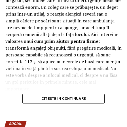
magazin, secundele care urmează unei urgențe medicale
compartimente într-o încăpere cu dimensiuni reduse.
5 pași pentru o rutină corectă de skincare
contează enorm. Un coleg care se prăbușește, un deget
Prin organizarea verticală, fiecare utilizator beneficiază
prins într-un utilaj, o reacție alergică severă sau o
NU RATATI
de propriul spațiu delimitat, fără a afecta accesul
De ce ar trebui să actualizezi ferestrele vechi cu
simplă cădere pe scări sunt situații în care ambulanța
celorlalți.
variante moderne termopan
are nevoie de timp pentru a ajunge, iar acel timp îl
acoperă oamenii aflați deja la fața locului. Aici intervine
În plus, compartimentele individuale sunt prevăzute cu
valoarea unui
curs prim ajutor pentru firme
:
sisteme de închidere independente, ceea ce contribuie la
transformă angajați obișnuiți, fără pregătire medicală, în
protejarea bunurilor personale și la menținerea unui
persoane capabile să recunoască o urgență, să sune
nivel ridicat de organizare.
corect la 112 și să aplice manevrele de bază care mențin
Această structură transformă vestiarul într-o soluție
victima în viață până la sosirea echipajului medical. Nu
practică pentru spațiile în care eficiența și utilizarea
este vorba despre a înlocui medicul, ci despre a nu lăsa
optimă a mobilierului sunt prioritare.
un gol periculos în primele minute, cele mai
importante.
Mai mult spațiu disponibil
CITESTE IN CONTINUARE
De ce contează primele minute
În multe clădiri administrative sau industriale,
la locul de muncă
încăperile destinate echipării personalului nu
beneficiază de suprafețe generoase. În aceste situații,
SOCIAL
În multe urgențe grave, deznodământul se decide