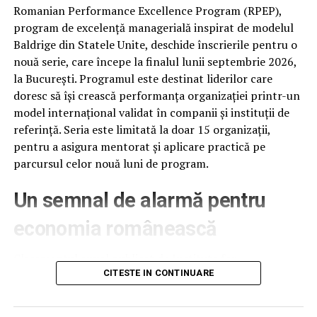
Romanian Performance Excellence Program (RPEP),
program de excelență managerială inspirat de modelul
Baldrige din Statele Unite, deschide înscrierile pentru o
nouă serie, care începe la finalul lunii septembrie 2026,
la București. Programul este destinat liderilor care
doresc să își crească performanța organizației printr-un
model internațional validat în companii și instituții de
referință. Seria este limitată la doar 15 organizații,
pentru a asigura mentorat și aplicare practică pe
parcursul celor nouă luni de program.
Un semnal de alarmă pentru
economia românească
Clasamentul anual publicat de Institute for
Management Development (IMD), la 18 iunie 2026,
CITESTE IN CONTINUARE
plasează România pe locul 61 din 70 de economii
analizate, cu 12 poziții mai jos decât în anul anterior –