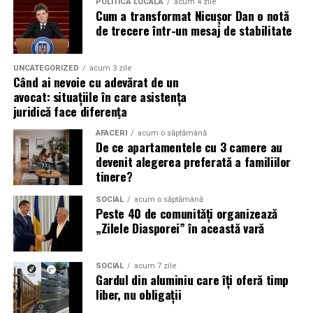
POLITICĂ LOCALĂ
acum 4 zile
Cum a transformat Nicușor Dan o notă
doar activitatea
de trecere într-un mesaj de stabilitate
Campania „Aleg să fiu vizibilă” (
#AlegSaFiuVizibila)
nu
este doar despre fotografie. Este despre o decizie pe
UNCATEGORIZED
acum 3 zile
Când ai nevoie cu adevărat de un
care fiecare dintre aceste femei a luat-o conștient: să nu
avocat: situațiile în care asistența
mai lase calitatea muncii lor să rămână un secret bine
juridică face diferența
păzit.
AFACERI
acum o săptămână
De ce apartamentele cu 3 camere au
România are sute de mii de femei antreprenor. Mulți
devenit alegerea preferată a familiilor
dintre cei care ar beneficia de serviciile lor nu le cunosc,
tinere?
nu pentru că nu le caută, ci pentru că nu le găsesc.
Vizibilitatea profesională nu este vanitate. Este o parte
SOCIAL
acum o săptămână
Peste 40 de comunități organizează
din afacere.
„Zilele Diasporei” în această vară
Asociația Antreprenoare.ro a construit, prin această
campanie, o arhivă de povești reale. Toate participantele
SOCIAL
acum 7 zile
Gardul din aluminiu care îți oferă timp
din prima rundă vor apărea pe prima pagină a
liber, nu obligații
antreprenoare.ro
timp de un an.