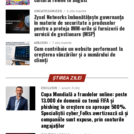
investiții imobiliare. A ales să fie prezentă cu vocea ei
UNCATEGORIZED
6 zile inainte
într-un domeniu în care credibilitatea se construiește
Zyxel Networks îmbunătățește guvernanța
greu și se pierde repede.
în materie de securitate a produselor
pentru a proteja IMM-urile și furnizorii de
Mirela Iacob
servicii de gestionare (MSP)
vinde cosmetice naturale și lucrează cu
femei care vor produse în care au încredere. Prezența ei
AFACERI
7 zile inainte
publică este, pentru clientele ei, primul semn că brandul
Cum contribuie un website performant la
creșterea vânzărilor și a numărului de
ei e real.
clienți
Ștefania Filip
este numerolog și lucrează cu
antreprenori care vor să ia decizii mai aliniate cu ce sunt
ȘTIREA ZILEI
ei cu adevărat. Alege să fie vizibilă pentru că domeniul ei
câștigă credibilitate prin oameni, nu prin concepte.
EXCLUSIV
acum 3 zile
Cupa Mondială a fraudelor online: peste
13.000 de domenii cu temă FIFA și
Mihaela Antoche
activează în nutriție și sănătate.
phishing în creștere cu aproape 500%.
Crede că informația corectă ajunge la oamenii potriviți
Specialiștii cyber_Folks avertizează că și
doar atunci când vine de la o sursă cu chip și nume.
companiile sunt expuse, prin conturile
angajaților
De ce contează vizibilitatea, nu