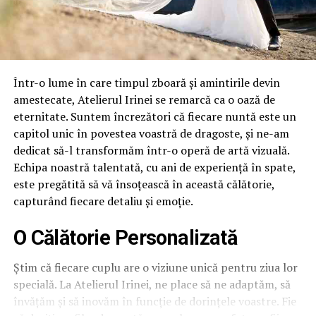
Într-o lume în care timpul zboară și amintirile devin
amestecate, Atelierul Irinei se remarcă ca o oază de
eternitate. Suntem încrezători că fiecare nuntă este un
capitol unic în povestea voastră de dragoste, și ne-am
dedicat să-l transformăm într-o operă de artă vizuală.
Echipa noastră talentată, cu ani de experiență în spate,
este pregătită să vă însoțească în această călătorie,
capturând fiecare detaliu și emoție.
O Călătorie Personalizată
Știm că fiecare cuplu are o viziune unică pentru ziua lor
specială. La Atelierul Irinei, ne place să ne adaptăm, să
învățăm și să inovăm în funcție de dorințele voastre. Fie