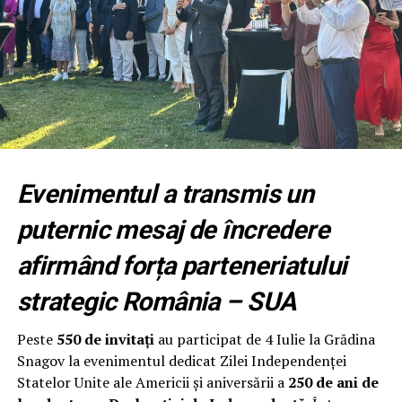
declară
Marius Bostan,
coordonatorul programului.
Nouă luni pentru transformarea
organizației
Fundația Națională a Tinerilor Manageri (FNTM)
organizează noua serie RPEP, un program construit
după principiile modelului Malcolm Baldrige National
Evenimentul a transmis un
Quality Award, cu sprijinul RePatriot pentru atragerea
unor executivi români cu experiență internațională.
puternic mesaj de încredere
Programul începe cu un modul intensiv desfășurat la
afirmând forța parteneriatului
București, urmat de opt luni de implementare și
strategic România – SUA
mentorat. Participanții aplică metodologia direct în
propria organizație, își evaluează procesele, identifică
Peste
550 de invitați
au participat de 4 Iulie la Grădina
punctele forte și ariile de îmbunătățire și construiesc un
Snagov la evenimentul dedicat Zilei Independenței
plan concret de creștere a performanței.
Statelor Unite ale Americii și aniversării a
250 de ani de