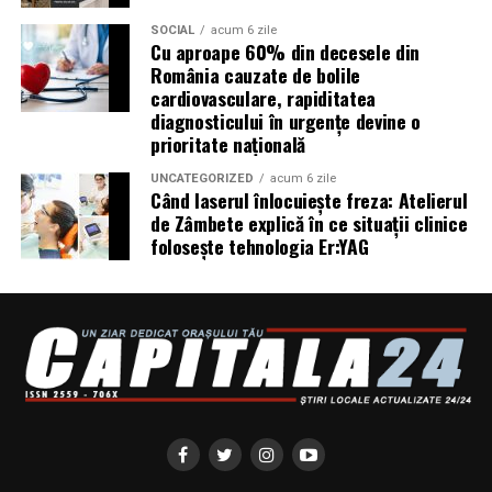
Campania #AlegSaFiuVizibila
SOCIAL
acum 6 zile
Cu aproape 60% din decesele din
România cauzate de bolile
continuă
cardiovasculare, rapiditatea
diagnosticului în urgențe devine o
„Aleg să fiu vizibilă” se extinde în noi orașe. Sesiunile de
prioritate națională
fotografie de brand personal și micro-interviurile cu
antreprenoare din toată România vor continua să fie
UNCATEGORIZED
acum 6 zile
Când laserul înlocuiește freza: Atelierul
publicate pe antreprenoare.ro.
de Zâmbete explică în ce situații clinice
folosește tehnologia Er:YAG
Dacă ești femeie antreprenor și vrei să fii parte din
comunitate sau din etapele viitoare ale campaniei, mai
multe informații pe
antreprenoare.ro
sau la
contact@antreprenoare.ro
.
Asociația Antreprenoare.ro
a fost fondată în 2019 și
reunește peste 16.000 de femei antreprenor din
România.
Sursa foto:antreprenoare.ro