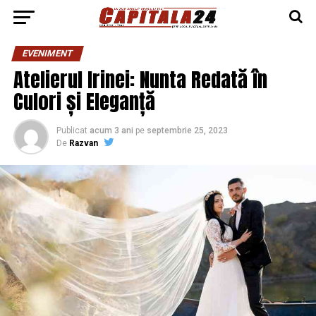
EVENIMENT
Atelierul Irinei: Nunta Redată în
Culori și Eleganță
Publicat
acum 3 ani
pe
septembrie 25, 2023
De
Razvan