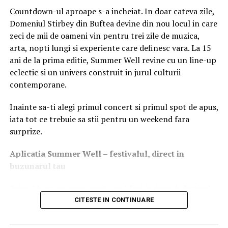
Nutritia si hidratarea
Countdown-ul aproape s-a incheiat. In doar cateva zile,
Domeniul Stirbey din Buftea devine din nou locul in care
– Beti multa apa: Asigurati-va ca sunteti bine hidratata
zeci de mii de oameni vin pentru trei zile de muzica,
pentru a mentine elasticitatea pielii.
arta, nopti lungi si experiente care definesc vara. La 15
ani de la prima editie, Summer Well revine cu un line-up
– Consumati o dieta echilibrata bogata in antioxidanti,
eclectic si un univers construit in jurul culturii
vitamine si minerale esentiale.
contemporane.
– Suplimente cu colagen: Acesta este un element de
Inainte sa-ti alegi primul concert si primul spot de apus,
baza al pielii, iar suplimentarea poate ajuta la
iata tot ce trebuie sa stii pentru un weekend fara
mentinerea fermitatii pielii.
surprize.
Programul de ingrijire a pielii
Aplica
t
ia Summer Well
– festivalul, direct in
din jurul ochilor
buzunarul tau
Primul lucru pe care merita sa-l faci inainte de festival
– Utilizati o crema speciala pentru ochi pentru a reduce
este sa descarci aplicatia Summer Well, disponibila in
CITESTE IN CONTINUARE
aparitia cearcanelor si a ridurilor din jurul ochilor.
App Store si Google Play.
– Masaj usor: Efectuati masaje usoare in jurul ochilor