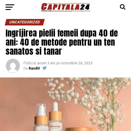
UNCATEGORIZED
Ingrijirea pielii femeii dupa 40 de
ani: 40 de metode pentru un ten
sanatos si tanar
Publicat
acum 3 ani
pe
octombrie 26, 2023
De
RandiV