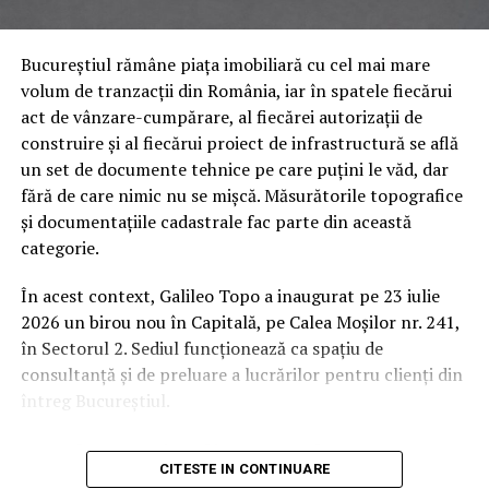
Orange Shop Victoriei (9:00 – 18:00)
personalizate, cum ar fi laserterapia sau terapia cu
Orange Shop Plaza (12:00 – 20:00)
microace.
Bucureștiul rămâne piața imobiliară cu cel mai mare
Orange Shop Park Lake (12:00 – 20:00)
volum de tranzacții din România, iar în spatele fiecărui
– Botox si fillere: Daca este necesar, consultati un
act de vânzare-cumpărare, al fiecărei autorizații de
specialist in injectii pentru a reduce ridurile adanci.
Incepand cu luni, 3.08, batarile pot fi comandate si prin
construire și al fiecărui proiect de infrastructură se află
aplicatia WOLT.
un set de documente tehnice pe care puțini le văd, dar
Sanatatea pielii Corpului
fără de care nimic nu se mișcă. Măsurătorile topografice
Intre 3 si 6 august: 10:00 – 20:00
și documentațiile cadastrale fac parte din această
– Exercitii fizice regulate: Activitatea fizica mentine
Vineri, 7 august: 10:00 – 13:00
categorie.
fluxul sanguin si poate imbunatati aspectul pielii.
Ridicarea bratarilor inainte de festival se poate face
În acest context, Galileo Topo a inaugurat pe 23 iulie
– Alimentatie echilibrata: Consumati alimente bogate in
exclusiv de catre detinatorii de abonamente sau invitatii
2026 un birou nou în Capitală, pe Calea Moșilor nr. 241,
nutrienti pentru a hrani pielea de la interior.
de tip full pass.
în Sectorul 2. Sediul funcționează ca spațiu de
– Evitati fumatul si consumul excesiv de alcool, care
consultanță și de preluare a lucrărilor pentru clienți din
Accesul i
n festival
contribuie la imbatranirea prematura a pielii.
întreg Bucureștiul.
Intrarea in festival se face, ca in fiecare an, din strada
Hidratarea pielii corpului
Un domeniu discret, dar prezent
Oltului.
CITESTE IN CONTINUARE