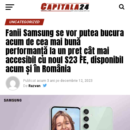
UNCATEGORIZED
Fanii Samsung se vor putea bucura
acum de cea mai bună
performanță la un preț cât mai
accesibil cu noul S23 FE, disponibil
acum și în România
Publicat
acum 3 ani
pe
decembrie 12, 2023
De
Razvan