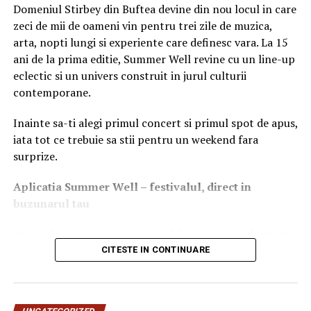
economisi energie, încărcându-se până la 50% în doar
Domeniul Stirbey din Buftea devine din nou locul in care
30 de minute cu un adaptor de 25W. Toată această
zeci de mii de oameni vin pentru trei zile de muzica,
putere prinde viață pe un ecran Dynamic AMOLED 2X
arta, nopti lungi si experiente care definesc vara. La 15
de 6,4 inch (16.2 cm), luminos și foarte fluid. În funcție
ani de la prima editie, Summer Well revine cu un line-up
de mediul înconjurător, tehnologia Vision Booster de pe
eclectic si un univers construit in jurul culturii
Galaxy S23 FE detectează automat condițiile de
contemporane.
iluminare puternică, menținând ecranul la fel de plin de
culoare ca modelele flagship.
Inainte sa-ti alegi primul concert si primul spot de apus,
iata tot ce trebuie sa stii pentru un weekend fara
Construit cu grijă pentru planetă
surprize.
Galaxy S23 FE utilizează o varietate largă de materiale
Aplica
t
ia Summer Well
– festivalul, direct in
reciclate găsite atât în componente interne, cât și
buzunarul tau
externe ale dispozitivelor, inclusiv aluminiu și sticlă
reciclate din pre-consum, și plastic reciclat din plase de
Primul lucru pe care merita sa-l faci inainte de festival
pescuit, butoaie de apă și sticle PET abandonate.
este sa descarci aplicatia Summer Well, disponibila in
CITESTE IN CONTINUARE
App Store si Google Play.
Pentru Galaxy S23 FE, Samsung asigură patru generații
de actualizări de sistem de operare și cinci ani de
Aici vei gasi programul complet pe zile, harta