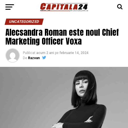
UNCATEGORIZED
Alecsandra Roman este noul Chief
Marketing Officer Voxa
Publicat
acum 2 ani
pe
februarie 14, 2024
De
Razvan