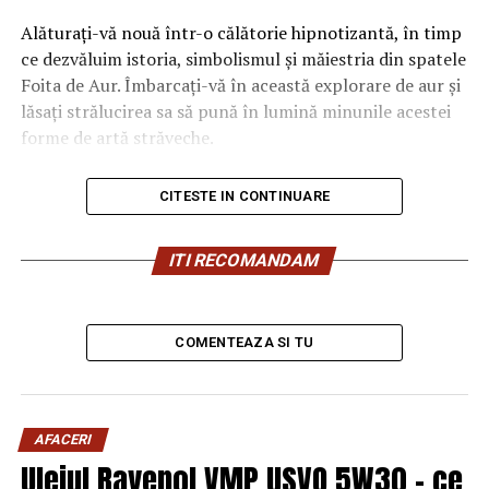
Alăturați-vă nouă într-o călătorie hipnotizantă, în timp
ce dezvăluim istoria, simbolismul și măiestria din spatele
Foita de Aur. Îmbarcați-vă în această explorare de aur și
lăsați strălucirea sa să pună în lumină minunile acestei
forme de artă străveche.
CITESTE IN CONTINUARE
Introducere
ITI RECOMANDAM
Pentru a înțelege pe deplin istoria și simbolistica
fascinantă a „Foitei de Aur”, este important să aruncăm
o privire asupra originilor și utilizărilor sale îndelungate.
COMENTEAZA SI TU
Încă din vechime, oamenii au fost fascinați de strălucirea
aurului și au înțeles că acest metal prețios are o valoare
unică și distinctă.
AFACERI
Originea istorică a „Foitei de Aur”
Uleiul Ravenol VMP USVO 5W30 – ce