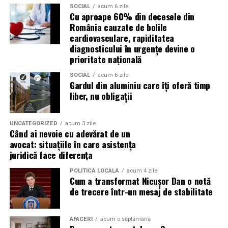
transforma mediul online într-o sursă stabilă de vânzări
SOCIAL
acum 6 zile
și oportunități pentru orice afacere.
Cu aproape 60% din decesele din
Un ulei formulat pentru utilizarea cu DPF contribuie la:
România cauzate de bolile
(Advertorial)
cardiovasculare, rapiditatea
reducerea acumulării de reziduuri;
diagnosticului în urgențe devine o
prioritate națională
protejarea filtrului de particule;
SOCIAL
acum 6 zile
funcționarea eficientă a sistemului antipoluare.
Gardul din aluminiu care îți oferă timp
liber, nu obligații
Acest aspect este esențial pentru reducerea riscului
unor reparații costisitoare.
UNCATEGORIZED
acum 3 zile
Când ai nevoie cu adevărat de un
Avantajele Ravenol VMP USVO 5W30
avocat: situațiile în care asistența
Printre cele mai importante avantaje se numără:
juridică face diferența
POLITICĂ LOCALĂ
acum 4 zile
tehnologie USVO;
Cum a transformat Nicușor Dan o notă
de trecere într-un mesaj de stabilitate
stabilitate termică ridicată;
rezistență la oxidare;
AFACERI
acum o săptămână
protecție împotriva uzurii;