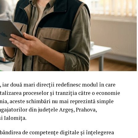
, iar două mari direcții redefinesc modul în care
italizarea proceselor și tranziția către o economie
nia, aceste schimbări nu mai reprezintă simple
angajatorilor din județele Argeș, Prahova,
i Ialomița.
dobândirea de competențe digitale și înțelegerea