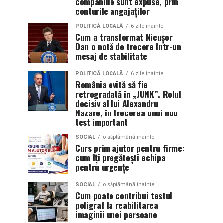
companiile sunt expuse, prin
conturile angajaților
POLITICĂ LOCALĂ
6 zile inainte
Cum a transformat Nicușor
Dan o notă de trecere într-un
mesaj de stabilitate
POLITICĂ LOCALĂ
6 zile inainte
România evită să fie
retrogradată în „JUNK”. Rolul
decisiv al lui Alexandru
Nazare, în trecerea unui nou
test important
SOCIAL
o săptămână inainte
Curs prim ajutor pentru firme:
cum îți pregătești echipa
pentru urgențe
SOCIAL
o săptămână inainte
Cum poate contribui testul
poligraf la reabilitarea
imaginii unei persoane