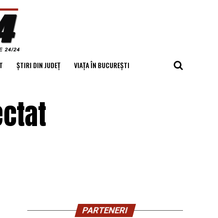
T
ȘTIRI DIN JUDEȚ
VIAȚA ÎN BUCUREȘTI
ectat
PARTENERI