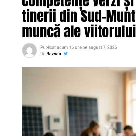
Competențe verzi și
tinerii din Sud-Munt
muncă ale viitorului
Publicat
acum 16 ore
pe
august 7, 2026
De
Razvan