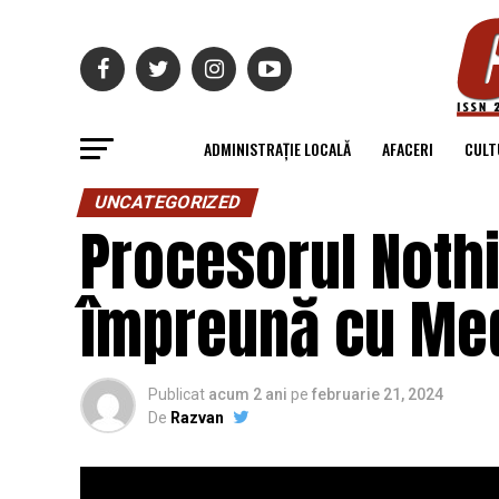
ADMINISTRAȚIE LOCALĂ
AFACERI
CULT
UNCATEGORIZED
Procesorul Nothi
împreună cu Me
Publicat
acum 2 ani
pe
februarie 21, 2024
De
Razvan