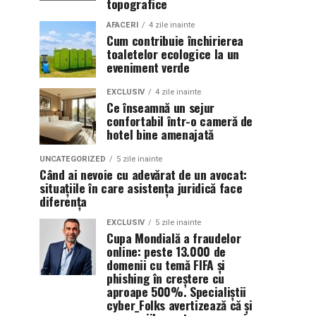
topografice
AFACERI
4 zile inainte
Cum contribuie închirierea
toaletelor ecologice la un
eveniment verde
EXCLUSIV
4 zile inainte
Ce înseamnă un sejur
confortabil într-o cameră de
hotel bine amenajată
UNCATEGORIZED
5 zile inainte
Când ai nevoie cu adevărat de un avocat:
situațiile în care asistența juridică face
diferența
EXCLUSIV
5 zile inainte
Cupa Mondială a fraudelor
online: peste 13.000 de
domenii cu temă FIFA și
phishing în creștere cu
aproape 500%. Specialiștii
cyber_Folks avertizează că și