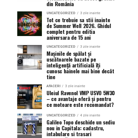
din România
UNCATEGORIZED
3 zile inainte
Tot ce trebuie sa stii inainte
de Summer Well 2026. Ghidul
complet pentru editia
aniversara de 15 ani
UNCATEGORIZED
3 zile inainte
Mașinile de spălat și
uscătoarele bazate pe
inteligență artificială îți
cunosc hainele mai bine decât
tine
AFACERI
3 zile inainte
Uleiul Ravenol VMP USVO 5W30
– ce avantaje oferă și pentru
ce motoare este recomandat?
UNCATEGORIZED
4 zile inainte
Galileo Topo deschide un sediu
nou in Capitala: cadastru,
intabulare si trasari