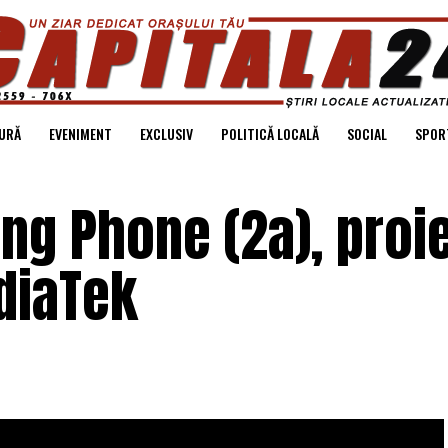
URĂ
EVENIMENT
EXCLUSIV
POLITICĂ LOCALĂ
SOCIAL
SPOR
ng Phone (2a), proi
diaTek