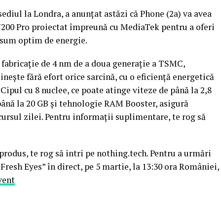
diul la Londra, a anunțat astăzi că Phone (2a) va avea
200 Pro proiectat împreună cu MediaTek pentru a oferi
nsum optim de energie.
 fabricație de 4 nm de a doua generație a TSMC,
ește fără efort orice sarcină, cu o eficiență energetică
 Cipul cu 8 nuclee, ce poate atinge viteze de până la 2,8
nă la 20 GB și tehnologie RAM Booster, asigură
cursul zilei. Pentru informații suplimentare, te rog să
produs, te rog să intri pe nothing.tech. Pentru a urmări
resh Eyes” în direct, pe 5 martie, la 13:30 ora României,
vent