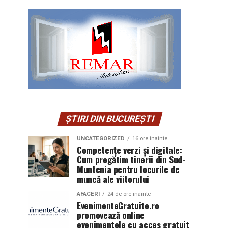
ȘTIRI DIN BUCUREȘTI
UNCATEGORIZED
16 ore inainte
Competențe verzi și digitale:
Cum pregătim tinerii din Sud-
Muntenia pentru locurile de
muncă ale viitorului
AFACERI
24 de ore inainte
EvenimenteGratuite.ro
promovează online
evenimentele cu acces gratuit