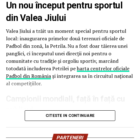
Un nou început pentru sportul
Floris Stănculea, Adrian Cătrună și Daniel Matincă
au
din Valea Jiului
încheiat competiția pe locul secund, cucerind titlul
de
Vicecampioni Internaționali
, după un parcurs
Valea Jiului a trăit un moment special pentru sportul
remarcabil și după eliminarea principalilor favoriți ai
local: inaugurarea primelor două terenuri oficiale de
competiției.
Padbol din zonă, la Petrila. Nu a fost doar tăierea unei
panglici, ci începutul unei direcții noi pentru o
Floris Stănculea, desemnat MVP-ul competiției
comunitate cu tradiție și orgoliu sportiv, marcând
totodată includerea Petrilei pe
harta centrelor oficiale
Performanțele României au fost completate de o
Padbol din România
și integrarea sa în circuitul național
distincție individuală de prestigiu.
al competițiilor.
Floris Stănculea
a fost desemnat
MVP (Most Valuable
Campionii mondiali, față în față cu
Player) al International Padbol Cup Sardinia 2026
, în
urma votului participanților și organizatorilor.
publicul
CITESTE IN CONTINUARE
Distincția reprezintă o recunoaștere a evoluțiilor sale
excepționale pe parcursul întregii competiții. Prin
La deschidere au fost prezenți campionii mondiali
execuțiile sale spectaculoase, precizia loviturilor și
Olivian Surugiu și Victoraș Popescu, alături de colegii lor
PARTENERI