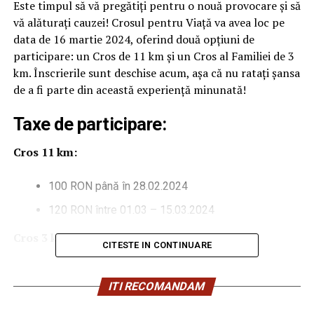
Este timpul să vă pregătiți pentru o nouă provocare și să
vă alăturați cauzei! Crosul pentru Viață va avea loc pe
data de 16 martie 2024, oferind două opțiuni de
participare: un Cros de 11 km și un Cros al Familiei de 3
km. Înscrierile sunt deschise acum, așa că nu ratați șansa
de a fi parte din această experiență minunată!
Taxe de participare:
Cros 11 km:
100 RON până în 28.02.2024
120 RON între 01.03 – 15.03.2024
Cros 3 km:
CITESTE IN CONTINUARE
50 RON până în 28.02.2024
ITI RECOMANDAM
70 RON între 01.03 – 15.03.2024