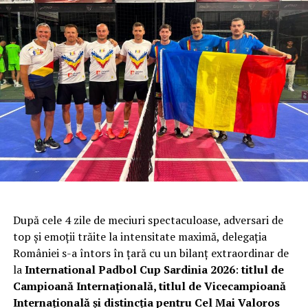
copiilor.
Program:
Vineri, 15 martie 2024:
16:00 – 19:00 Ridicarea pachetelor de start
și înscrieri la locația Centrului „Sfânta Elena”
Sâmbătă, 16 martie 2024:
08:00 – 09:00 Ridicare pachete de start
pentru cei care nu locuiesc în București
09:00 Sedință tehnică
După cele 4 zile de meciuri spectaculoase, adversari de
09:30 – Startul Crosului 11 km și Crosului
top și emoții trăite la intensitate maximă, delegația
Familiei 3 km
României s-a întors în țară cu un bilanț extraordinar de
la
International Padbol Cup Sardinia 2026
:
titlul de
09:30 – 11:00 Ridicarea pachetelor de start
Campioană Internațională, titlul de Vicecampioană
pentru copiii înscriși online
Internațională și distincția pentru Cel Mai Valoros