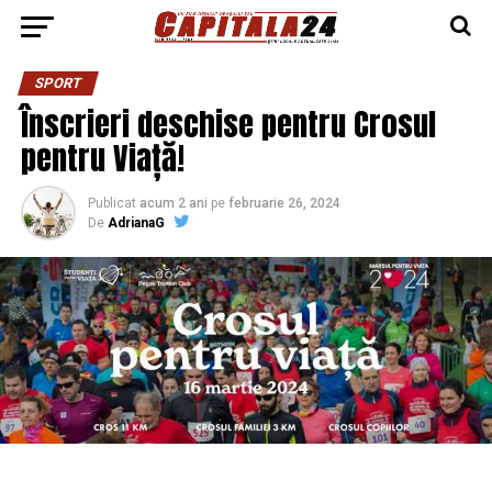
SPORT
Înscrieri deschise pentru Crosul
pentru Viață!
Publicat
acum 2 ani
pe
februarie 26, 2024
De
AdrianaG