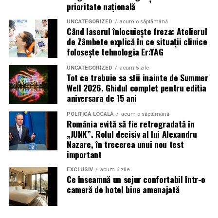
României la acest important eveniment internațional,
prioritate națională
contribuind la participarea sportivilor români în cele
mai bune condiții.
UNCATEGORIZED
acum o săptămână
Când laserul înlocuiește freza: Atelierul
de Zâmbete explică în ce situații clinice
Prin câștigarea titlului de
Campioană Internațională
, a
folosește tehnologia Er:YAG
titlului de
Vicecampioană Internațională
și prin
desemnarea lui
Floris Stănculea
drept
MVP al
UNCATEGORIZED
acum 5 zile
Tot ce trebuie sa stii inainte de Summer
International Padbol Cup Sardinia 2026
, România
Well 2026. Ghidul complet pentru editia
demonstrează că performanța nu este întâmplătoare.
aniversara de 15 ani
Ea este rezultatul unei strategii, al unei munci susținute
și al unor oameni care au avut curajul să creadă că un
POLITICĂ LOCALĂ
acum o săptămână
România evită să fie retrogradată în
sport tânăr poate aduce României prestigiu
„JUNK”. Rolul decisiv al lui Alexandru
internațional.
Nazare, în trecerea unui nou test
important
www.frpadbol.ro
www.padbol.ro
EXCLUSIV
acum 6 zile
Ce înseamnă un sejur confortabil într-o
cameră de hotel bine amenajată
Articol preluat din
presadeazi.ro