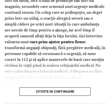
Într-un birou, într-o hală de producție sau într-un
pe povestea voastră de dragoste.
magazin, secundele care urmează unei urgențe medicale
Echipă
: Suntem o echipă unită și prietenoasă, care
contează enorm. Un coleg care se prăbușește, un deget
va crea o atmosferă relaxantă și plăcută pe tot
prins într-un utilaj, o reacție alergică severă sau o
parcursul zilei nunții.
simplă cădere pe scări sunt situații în care ambulanța
are nevoie de timp pentru a ajunge, iar acel timp îl
Profesionalism
: Folosim echipamente de ultimă
acoperă oamenii aflați deja la fața locului. Aici intervine
generație și ne dedicăm complet fiecărui proiect
valoarea unui
curs prim ajutor pentru firme
:
pentru a obține rezultate excepționale.
transformă angajați obișnuiți, fără pregătire medicală, în
De ce să alegi Lights and Tales
:
persoane capabile să recunoască o urgență, să sune
corect la 112 și să aplice manevrele de bază care mențin
Pentru a avea amintiri de neuitat
: Imaginile și
victima în viață până la sosirea echipajului medical. Nu
filmările noastre vor fi o mărturie prețioasă a
este vorba despre a înlocui medicul, ci despre a nu lăsa
dragostei voastre, pe care o veți putea retrăi cu
un gol periculos în primele minute, cele mai
emoție la orice moment.
importante.
Pentru a beneficia de un raport calitate-preț
CITESTE IN CONTINUARE
De ce contează primele minute
excelent
: Oferim pachete personalizate pentru a
se potrivi nevoilor și bugetului fiecărui cuplu.
la locul de muncă