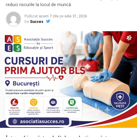
povestea emoționantă a zilei tale speciale, o echipă care
reduci riscurile la locul de muncă.
să devină martorul tăcut al fiecărei bucurii și lacrimi de
fericire?
Publicat
acum 7 zile
pe
iulie 31, 2026
De
Succes
Atunci ai găsit
Lights and Tales
!
FOTOGRAF NUNTA
: Suntem o echipă de fotografi și
videografi pasionați, dedicați creării de amintiri
atemporale prin arta noastră. Cu o abordare naturală și
discretă, surprindem momentele magice ale nunții tale,
de la pregătiri la petrecerea de final, oferindu-ți o
poveste unică în imagini și film.
Ce ne face speciali
:
Experiență
: Am fotografiat și filmat zeci de nunți,
acumulând o vastă experiență în domeniu.
Stil
: Ne caracterizează un stil modern, elegant și
totodată emoționant, care pune accent pe detalii și