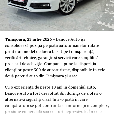
Beneficiile concrete pentru
companie ale unei echipe
instruite
Investiția într-un program de prim ajutor nu este doar o
Timișoara, 23 iulie 2026
– Danove Auto își
formalitate bifată pe lista de conformitate. Are efecte
consolidează poziția pe piața autoturismelor rulate
măsurabile asupra modului în care funcționează
printr-un model de lucru bazat pe transparență,
organizația și asupra oamenilor din ea.
verificări tehnice, garanție și servicii care simplifică
procesul de achiziție. Compania pune la dispoziția
Răspuns rapid și competent
la incidente, ceea ce
clienților peste 300 de autoturisme, disponibile în cele
reduce gravitatea consecințelor și, implicit,
două parcuri auto din Timișoara și Arad.
perioadele de absență medicală.
Conformitate cu obligațiile de securitate și
Cu o experiență de peste 10 ani în domeniul auto,
sănătate în muncă
, care impun angajatorului să
Danove Auto a fost dezvoltat din dorința de a oferi o
asigure măsuri de prim ajutor și personal desemnat
alternativă sigură și clară într-o piață în care
pentru acordarea acestuia.
cumpărătorii se pot confrunta cu informații incomplete,
presiune comercială sau costuri neprevăzute. În cele
Reducerea răspunderii juridice
în cazul unui