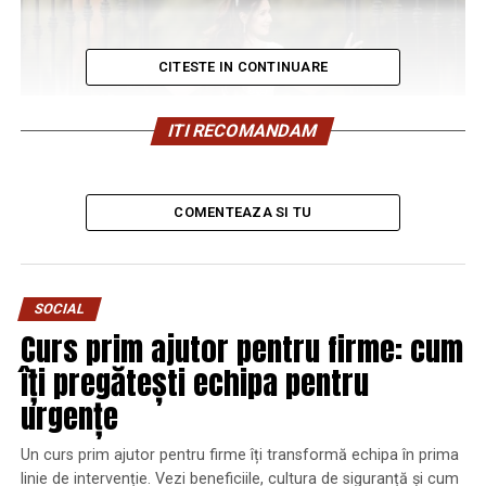
CITESTE IN CONTINUARE
ITI RECOMANDAM
COMENTEAZA SI TU
SOCIAL
Curs prim ajutor pentru firme: cum
îți pregătești echipa pentru
urgențe
Cauți un fotograf de nuntă care să surprindă mai mult
Un curs prim ajutor pentru firme îți transformă echipa în prima
decât simple imagini? Vrei o echipă care să spună
linie de intervenție. Vezi beneficiile, cultura de siguranță și cum