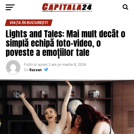
VIAȚA ÎN BUCUREȘTI
Lights and Tales: Mai mult decât o
simplă echipă foto-video, o
poveste a emoțiilor tale
Publicat
acum 2 ani
pe
martie 8, 2024
De
Razvan