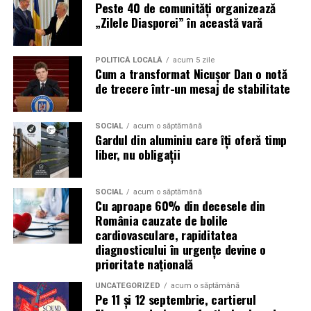
Peste 40 de comunități organizează
reacționeze înainte de a verifica sursa.
„Zilele Diasporei” în această vară
Turneul se încheie pe 19 iulie, iar specialiștii anticipează
POLITICĂ LOCALĂ
acum 5 zile
o intensificare a activității frauduloase în perioada
Cum a transformat Nicușor Dan o notă
finalei. Printre cele mai utilizate pretexte se numără
de trecere într-un mesaj de stabilitate
transmisiunile pirat, biletele revândute, pariurile,
tombolele, concursurile și falsele oferte de călătorie.
SOCIAL
acum o săptămână
Gardul din aluminiu care îți oferă timp
Pentru a răspunde riscurilor tot mai complexe,
liber, nu obligații
cyber_Folks a lansat la finalul lunii iunie robo_Folks,
primul asistent AI integrat într-un panou de hosting
din România. Acesta poate efectua, la cererea
SOCIAL
acum o săptămână
Cu aproape 60% din decesele din
utilizatorului, un audit al securității site-ului, care
România cauzate de bolile
include verificarea certificatelor SSL, a configurărilor
cardiovasculare, rapiditatea
DNS și a sistemelor SPF, DKIM și DMARC utilizate
diagnosticului în urgențe devine o
pentru protecția e-mailului împotriva uzurpării
prioritate națională
identității.
UNCATEGORIZED
acum o săptămână
Pe 11 și 12 septembrie, cartierul
Ce pot face companiile în această perioadă