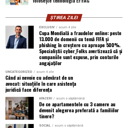
folosește tehnologia Er:YAG
Subiectul a fost semnalat și de FBI, care a inclus în
informările din ultima lună amenințările asociate
turneului, de la fraude online și furtul datelor până la
ȘTIREA ZILEI
operațiuni de dezinformare.
EXCLUSIV
acum 4 zile
Cupa Mondială a fraudelor online: peste
Avertismentele publice s-au concentrat în principal
13.000 de domenii cu temă FIFA și
asupra fanilor și infrastructurii orașelor gazdă, însă
phishing în creștere cu aproape 500%.
specialiștii atrag atenția că firmele pot fi afectate
Specialiștii cyber_Folks avertizează că și
inclusiv atunci când nu au nicio legătură directă cu
companiile sunt expuse, prin conturile
industria sportului, turismului sau vânzarea de bilete.
angajaților
UNCATEGORIZED
acum 4 zile
Atacurile sunt mai eficiente în contextul
Când ai nevoie cu adevărat de un
evenimentelor globale
avocat: situațiile în care asistența
juridică face diferența
Campaniile de phishing asociate evenimentelor
AFACERI
acum o săptămână
importante profită de interesul public ridicat, de
De ce apartamentele cu 3 camere au
presiunea timpului și de teama utilizatorilor că ar putea
devenit alegerea preferată a familiilor
pierde o ofertă sau o oportunitate. Mesajele care anunță
tinere?
ultimele bilete disponibile, acces limitat la o transmisie
SOCIAL
acum o săptămână
sau câștigarea unui premiu pot determina utilizatorii să