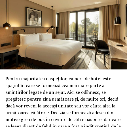
Pentru un living elegant și rafinat, parchetul din lemn
masiv este o alegere excelentă (Descoperă aici o gamă
variată de
parchet lemn masiv
. Alege stilul tău!). Textura
sa bogată și caldă va crea o atmosferă primitoare și
confortabilă. Dacă preferi un design modern, o
pardoseală din piatră naturală va oferi un aspect
elegant și minimalist.
Bucătărie
Spațiul practic al bucătăriei necesită o pardoseală
rezistentă și ușor de curățat. Pardoseala din ceramică
Pentru majoritatea oaspeților, camera de hotel este
sau gresie este ideală în acest sens, fiind disponibilă
spațiul în care se formează cea mai mare parte a
într-o varietate de culori și modele. Optează pentru
amintirilor legate de un sejur. Aici se odihnesc, se
modele antiderapante pentru a spori siguranța în
pregătesc pentru ziua următoare și, de multe ori, decid
această zonă cu trafic intens.
dacă vor reveni la aceeași unitate sau vor căuta alta la
următoarea călătorie. Decizia se formează adesea din
Dormitor
motive greu de pus în cuvinte de către oaspete, dar care
se leagă direct de felul în care a fost gândit spațiul, de la