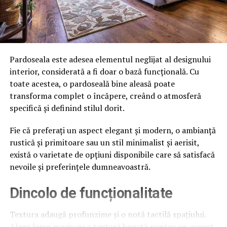
Pardoseala este adesea elementul neglijat al designului
interior, considerată a fi doar o bază funcțională. Cu
toate acestea, o pardoseală bine aleasă poate
transforma complet o încăpere, creând o atmosferă
specifică și definind stilul dorit.
Fie că preferați un aspect elegant și modern, o ambianță
rustică și primitoare sau un stil minimalist și aerisit,
există o varietate de opțiuni disponibile care să satisfacă
nevoile și preferințele dumneavoastră.
Dincolo de funcționalitate
Textura adaugă profunzime și o notă tactilă spațiului.
Alege lemn masiv cu o textură bogată pentru un aspect