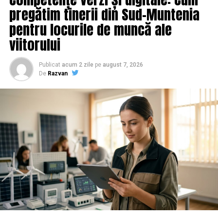
Servicii dedicate fiecărui
pregătim tinerii din Sud-Muntenia
Provocări creative
moment din viața unui spațiu
pentru locurile de muncă ale
Jaxi, unul dintre streamerii de renume din comunitatea
viitorului
Indiferent de context, Crisdef propune o soluție
gaming-ului, a pregătit o surpriză specială pentru fete.
potrivită:
Cu scopul de a promova și susține implicarea femeilor în
Publicat
acum 2 zile
pe
august 7, 2026
gaming, Jaxi va alege aleatoriu patru fete din
De
Razvan
Pentru locuințe și birouri renovate recent
–
comunitatea sa, invitându-le să participe la un meci
curățenie post-renovare, cu îndepărtarea prafului
special de Counter-Strike 2. Cele patru norocoase vor fi
de șantier și a urmelor lăsate de lucrări;
premiate pentru efortul lor cu periferice performante.
Pentru menținerea zilnică a curățeniei
– servicii
de întreținere și curățenie generală a geamurilor,
Alte două figuri emblematice ale comunității de gaming,
grupurilor sanitare, mobilierului și gresiei/faianței;
Antonia Nuckle și Reddysh, se antrenează pentru o
călătorie în timp. Cele două streamerițe vor împărtăși
Pentru organizatorii de evenimente
–
povești captivante despre începuturile carierelor lor,
pregătirea locației înainte de eveniment și
redescoperind jocurile care le-au marcat copilăria, vor
preluarea completă a curățeniei ulterioare;
explora atmosfera retro ale unor jocuri precum
Pentru situații neprevăzute
– intervenții de
Hercules, Tarzan sau Counter Strike 1.6 și vor comenta
urgență în cazul inundațiilor sau incendiilor;
evoluția jocurilor de atunci și până în prezent.