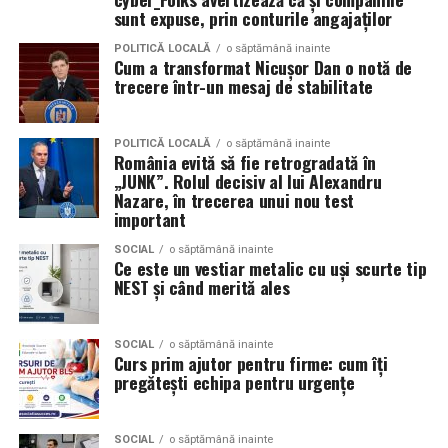
modernă
sunt expuse, prin conturile angajaților
Festivalul ramane deschis partial pana la ora 05:00
dimineata.
POLITICĂ LOCALĂ
o săptămână inainte
Tranziția verde și digitală nu este un obstacol, ci cea mai
Cum a transformat Nicușor Dan o notă de
mare oportunitate de dezvoltare pentru tinerii din Sud-
trecere într-un mesaj de stabilitate
Cum ajungi la Summer Well
Muntenia. O calificare care combină practica meseriei cu
tehnologia modernă garantează o poziție competitivă
Autobuz
POLITICĂ LOCALĂ
o săptămână inainte
pe piața muncii și deschide uși către angajatori de top
România evită să fie retrogradată în
din întreaga regiune.
Cursele speciale pleaca din Bucuresti, din apropierea
„JUNK”. Rolul decisiv al lui Alexandru
Nazare, în trecerea unui nou test
statiei de metrou Straulesti, la intervale de aproximativ
important
Pregătește-te pentru joburile
15–30 de minute.
SOCIAL
o săptămână inainte
viitorului alături de noi!
Ce este un vestiar metalic cu uși scurte tip
Primele plecari:
NEST și când merită ales
Ești un tânăr din județele Argeș, Prahova, Călărași,
Vineri – 15:30
Dâmbovița, Teleorman, Giurgiu sau Ialomița și vrei să
înveți o meserie adaptată cerințelor moderne? Înscrie-
SOCIAL
o săptămână inainte
Sambata si duminica – 13:30
Curs prim ajutor pentru firme: cum îți
te gratuit la cursurile noastre de formare!
pregătești echipa pentru urgențe
Ultima cursa de intoarcere din Buftea este la ora 04:00.
🔗 Află toate detaliile și înregistrează-te pe:
Biletul poate fi cumparat online.
tinerisudmuntenia.ro
SOCIAL
o săptămână inainte