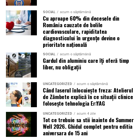
sau a curselor speciale dedicate festivalului, intrucat nu
exista parcare destinata publicului.
SOCIAL
acum o săptămână
Cu aproape 60% din decesele din
România cauzate de bolile
Daca alegi totusi sa vii cu masina, sunt recomandate
cardiovasculare, rapiditatea
rutele alternative Chitila – Buftea sau Corbeanca –
diagnosticului în urgențe devine o
Buftea.
prioritate națională
Puncte de prim ajutor
SOCIAL
acum o săptămână
Gardul din aluminiu care îți oferă timp
liber, nu obligații
Mai multe puncte medicale vor fi disponibile in
interiorul festivalului si vor fi marcate pe harta din
aplicatia Summer Well.
UNCATEGORIZED
acum o săptămână
Când laserul înlocuiește freza: Atelierul
de Zâmbete explică în ce situații clinice
Top-up rapid pentru plati i
n festival
folosește tehnologia Er:YAG
Bratara de acces include un cod PIN care permite
UNCATEGORIZED
acum 4 zile
alimentarea online a contului, direct pe platforma
Tot ce trebuie sa stii inainte de Summer
Well 2026. Ghidul complet pentru editia
Summer Well.
aniversara de 15 ani
Solicitarile pentru refund online pot fi facute pana pe