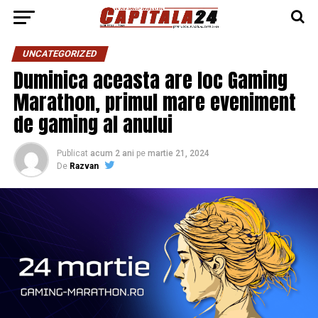
UNCATEGORIZED
Duminica aceasta are loc Gaming
Marathon, primul mare eveniment
de gaming al anului
Publicat
acum 2 ani
pe
martie 21, 2024
De
Razvan