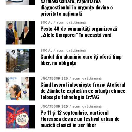
cardiovasculare, rapiditatea
diagnosticului în urgențe devine o
strict interzis.
prioritate națională
Regulamentul complet, impreuna cu lista obiectelor
SOCIAL
acum o săptămână
permise si interzise, poate fi consultat pe site-ul oficial
Peste 40 de comunități organizează
al festivalului.
„Zilele Diasporei” în această vară
Un festival construit
impreuna cu partenerii sai
SOCIAL
acum o săptămână
Gardul din aluminiu care îți oferă timp
Summer Well 2026 este un festival Orange, sustinut de
liber, nu obligații
parteneri care contribuie la experienta editiei
aniversare: glo™, ING, Peroni Nastro Azzurro, Ursus,
UNCATEGORIZED
acum o săptămână
Bacardi, Martini, Jagermeister, Jack Daniel’s, Mega
Când laserul înlocuiește freza: Atelierul
Image, Pepsi, Fashion Days, alpro, Transalpina, vitamin
de Zâmbete explică în ce situații clinice
aqua, Lay’s, e-on, Academia de Studii Economice din
folosește tehnologia Er:YAG
Bucuresti, FABIZ, Bucharest Business School, biciclop,
UNCATEGORIZED
acum o săptămână
syoss, InterContinental Athénée Palace, Secom.
Pe 11 și 12 septembrie, cartierul
Floreasca devine un festival urban de
Abonamentele sunt disponibile pe summerwell.ro la
muzică clasică în aer liber
pretul de 513 lei. De asemenea, pot fi achizitionate