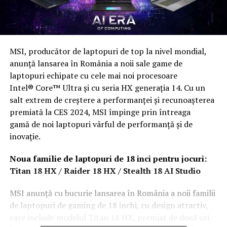
MSI, producător de laptopuri de top la nivel mondial,
anunță lansarea în România a noii sale game de
laptopuri echipate cu cele mai noi procesoare
Intel® Core™ Ultra și cu seria HX generația 14. Cu un
salt extrem de creștere a performanței și recunoașterea
premiată la CES 2024, MSI împinge prin întreaga
gamă de noi laptopuri vârful de performanță și de
inovație.
Noua familie de laptopuri de 18 inci pentru jocuri:
Titan 18 HX / Raider 18 HX / Stealth 18 AI Studio
MSI anunță cu bucurie lansarea în România a noii familii
de laptopuri de gaming de 18 inchi, cu design atractiv,
care include modelul Titan 18 HX, premiat de două ori