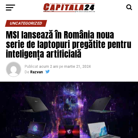
UNCATEGORIZED
MSI lansează în România noua
serie de laptopuri pregătite pentru
inteligența artificială
Publicat
acum 2 ani
pe
martie 21, 2024
De
Razvan