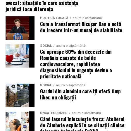
avocat: situațiile în care asistența
festival.
juridică face diferența
Masina
personal
a
POLITICĂ LOCALĂ
acum o săptămână
Cum a transformat Nicușor Dan o notă
de trecere într-un mesaj de stabilitate
Organizatorii recomanda utilizarea transportului public
sau a curselor speciale dedicate festivalului, intrucat nu
exista parcare destinata publicului.
SOCIAL
acum o săptămână
Cu aproape 60% din decesele din
România cauzate de bolile
Daca alegi totusi sa vii cu masina, sunt recomandate
cardiovasculare, rapiditatea
rutele alternative Chitila – Buftea sau Corbeanca –
diagnosticului în urgențe devine o
Buftea.
prioritate națională
Puncte de prim ajutor
SOCIAL
acum o săptămână
Gardul din aluminiu care îți oferă timp
liber, nu obligații
Mai multe puncte medicale vor fi disponibile in
interiorul festivalului si vor fi marcate pe harta din
aplicatia Summer Well.
UNCATEGORIZED
acum o săptămână
Când laserul înlocuiește freza: Atelierul
de Zâmbete explică în ce situații clinice
Top-up rapid pentru plati i
n festival