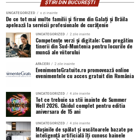
ȘTIRI DIN BUCUREȘTI
cu prietenii, asigura-te ca fiecare persoana are acces la
punctualitatea echipei în cadrul curățeniei lunare de
3. Cum integrează programele
propriul bilet inainte de a ajunge la festival.
întreținere.
UNCATEGORIZED
o zi inainte
De ce tot mai multe familii și firme din Galați și Brăila
noastre de formare pilonul
apelează la servicii profesionale de curățenie
Ridica-t
i br
at
ara
inainte de festival
UNCATEGORIZED
2 zile inainte
verde și digital
Competențe verzi și digitale: Cum pregătim
Daca esti dintre cei mai bine pregatiti, poti ridica, intre 3
tinerii din Sud-Muntenia pentru locurile de
si 6 August, bratara din:
Cursurile desfășurate în cadrul proiectului sunt
muncă ale viitorului
concepute pentru a oferi un pachet complet de abilități.
Orange Shop Victoriei (9:00 – 18:00)
AFACERI
2 zile inainte
Fiecare modul de calificare include componente
EvenimenteGratuite.ro promovează online
practice axate pe noile tehnologii și soluții ecologice:
Orange Shop Plaza (12:00 – 20:00)
evenimentele cu acces gratuit din România
Orange Shop Park Lake (12:00 – 20:00)
Exerciții practice aplicate:
Cursanții lucrează
UNCATEGORIZED
4 zile inainte
direct cu echipamente moderne și tablete
Incepand cu luni, 3.08, batarile pot fi comandate si prin
Tot ce trebuie sa stii inainte de Summer
electronice pentru simularea sarcinilor de lucru.
aplicatia WOLT.
Well 2026. Ghidul complet pentru editia
aniversara de 15 ani
Conștientizarea amprentei de mediu:
Tinerii
Intre 3 si 6 august: 10:00 – 20:00
învață cum să reducă consumul nejustificat de
UNCATEGORIZED
4 zile inainte
Mașinile de spălat și uscătoarele bazate pe
energie și materiale la bancul de lucru sau în birou.
Vineri, 7 august: 10:00 – 13:00
inteligență artificială îți cunosc hainele
Flexibilitate și adaptabilitate:
Prin stăpânirea