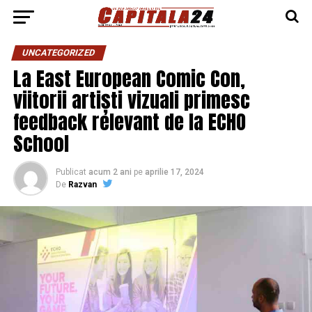
UNCATEGORIZED
La East European Comic Con,
viitorii artiști vizuali primesc
feedback relevant de la ECHO
School
Publicat
acum 2 ani
pe
aprilie 17, 2024
De
Razvan