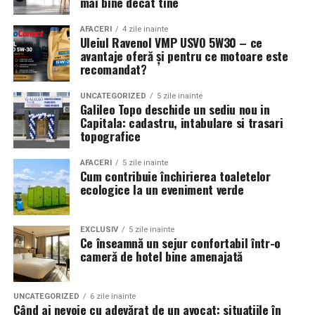
mai bine decât tine
Ridicarea bratarilor inainte de festival se poate face
tehnologiei, participanții devin mult mai flexibili și
exclusiv de catre detinatorii de abonamente sau invitatii
AFACERI
4 zile inainte
se pot adapta rapid la cerințele schimburilor
de tip full pass.
Uleiul Ravenol VMP USVO 5W30 – ce
tehnologice din companii.
avantaje oferă și pentru ce motoare este
recomandat?
Accesul i
n festival
4. Sprijinul continuu pe
UNCATEGORIZED
5 zile inainte
Intrarea in festival se face, ca in fiecare an, din strada
parcursul procesului de învățare
Galileo Topo deschide un sediu nou in
Oltului.
Capitala: cadastru, intabulare si trasari
topografice
Pentru ca tinerii din comunități izolate sau din medii
Program acces:
defavorizate să poată urma aceste cursuri fără grija
AFACERI
5 zile inainte
Cum contribuie închirierea toaletelor
costurilor zilnice, proiectul oferă o serie de măsuri de
Vineri: incepand cu ora 16:00
ecologice la un eveniment verde
sprijin integrat.
Sambata si duminica: incepand cu ora 14:00
Pe lângă accesul gratuit la sălile de curs și atelierele de
EXCLUSIV
5 zile inainte
Pentru o experienta cat mai relaxata, organizatorii
practică, beneficiarii primesc pachete logistice și
Ce înseamnă un sejur confortabil într-o
recomanda sosirea cat mai devreme, in special in prima
cameră de hotel bine amenajată
alimentare săptămânale. Această abordare asigură
zi de festival.
condițiile necesare pentru ca fiecare participant să se
concentreze exclusiv pe învățare și pe dezvoltarea
UNCATEGORIZED
6 zile inainte
Accesul participantilor este permis pana la ora 23:30 in
propriilor competențe.
Când ai nevoie cu adevărat de un avocat: situațiile în