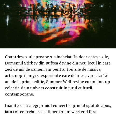
În producție și industrie:
Eficientizarea
consumului de energie la locul de muncă,
respectarea normelor europene de mediu și
utilizarea responsabilă a materiilor prime.
Companiile din Sud-Muntenia caută angajați care
înțeleg aceste reguli și le pot aplica natural în
activitatea de zi cu zi.
Angajament pentru sănătate și
2. Competențele digitale: De la
Countdown-ul aproape s-a incheiat. In doar cateva zile,
Domeniul Stirbey din Buftea devine din nou locul in care
mediu
utilizare de bază la instrumente
zeci de mii de oameni vin pentru trei zile de muzica,
arta, nopti lungi si experiente care definesc vara. La 15
profesionale
Un element apreciat de clienți este utilizarea exclusivă a
ani de la prima editie, Summer Well revine cu un line-up
unor
produse ecologice
, sigure atât pentru sănătatea
eclectic si un univers construit in jurul culturii
Într-o lume interconectată, alfabetizarea digitală a
copiilor și animalelor de companie, cât și pentru
contemporane.
devenit la fel de importantă ca scrisul sau cititul.
angajații din spațiile comerciale. Această abordare vine
Angajatorii nu mai caută doar persoane care știu să
în completarea unei echipe formate din personal
Inainte sa-ti alegi primul concert si primul spot de apus,
navigheze pe internet, ci tineri capabili să utilizeze
calificat, verificat riguros înainte de angajare, care
iata tot ce trebuie sa stii pentru un weekend fara
instrumente digitale specifice meseriei lor: