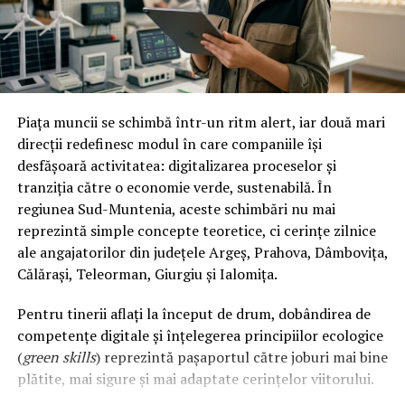
pregătirea locației înainte de eveniment și
preluarea completă a curățeniei ulterioare;
Pentru situații neprevăzute
– intervenții de
urgență în cazul inundațiilor sau incendiilor;
Pentru covoare și mochete
– spălare
Piața muncii se schimbă într-un ritm alert, iar două mari
profesională, cu eliminarea petelor, bacteriilor și
direcții redefinesc modul în care companiile își
mirosurilor;
desfășoară activitatea: digitalizarea proceselor și
Despre ECHO School
tranziția către o economie verde, sustenabilă. În
Pentru suprafețele de marmură și granit
–
regiunea Sud-Muntenia, aceste schimbări nu mai
tratamente de impermeabilizare, pentru protecție și
ECHO School oferă primele programe de licență din
reprezintă simple concepte teoretice, ci cerințe zilnice
strălucire de durată.
România dedicate pregătirii viitoarei generații de
ale angajatorilor din județele Argeș, Prahova, Dâmbovița,
creatori de jocuri video. În colaborare cu parteneri de
Călărași, Teleorman, Giurgiu și Ialomița.
top din domeniu, ECHO School oferă programe de
studiu avansate în game development, combinate cu o
Pentru tinerii aflați la început de drum, dobândirea de
abordare practică, pentru a forma specialiști
competențe digitale și înțelegerea principiilor ecologice
competenți în designul și ingineria jocurilor. Cu o viziune
(
green skills
) reprezintă pașaportul către joburi mai bine
inovatoare și o pasiune pentru excelență, ECHO School
plătite, mai sigure și mai adaptate cerințelor viitorului.
reprezintă viitorul educației în industria de dezvoltare