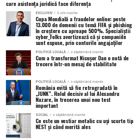
fiecare dintre cele trei zile.
care asistența juridică face diferența
EXCLUSIV
6 zile inainte
Persoanele acreditate (presa, parteneri si guestlist) isi
Cupa Mondială a fraudelor online: peste
pot ridica acreditarile zilnic intre orele 08:00 si 20:00,
13.000 de domenii cu temă FIFA și phishing
Un pas sigur către o carieră
procesarea acestora incheindu-se dupa ora 20:00.
în creștere cu aproape 500%. Specialiștii
cyber_Folks avertizează că și companiile
modernă
sunt expuse, prin conturile angajaților
Festivalul ramane deschis partial pana la ora 05:00
dimineata.
POLITICĂ LOCALĂ
o săptămână inainte
Tranziția verde și digitală nu este un obstacol, ci cea mai
Cum a transformat Nicușor Dan o notă de
mare oportunitate de dezvoltare pentru tinerii din Sud-
trecere într-un mesaj de stabilitate
Cum ajungi la Summer Well
Muntenia. O calificare care combină practica meseriei cu
tehnologia modernă garantează o poziție competitivă
Autobuz
POLITICĂ LOCALĂ
o săptămână inainte
pe piața muncii și deschide uși către angajatori de top
România evită să fie retrogradată în
din întreaga regiune.
Cursele speciale pleaca din Bucuresti, din apropierea
„JUNK”. Rolul decisiv al lui Alexandru
Nazare, în trecerea unui nou test
statiei de metrou Straulesti, la intervale de aproximativ
important
Pregătește-te pentru joburile
15–30 de minute.
SOCIAL
o săptămână inainte
viitorului alături de noi!
Ce este un vestiar metalic cu uși scurte tip
Primele plecari:
NEST și când merită ales
Ești un tânăr din județele Argeș, Prahova, Călărași,
Vineri – 15:30
Dâmbovița, Teleorman, Giurgiu sau Ialomița și vrei să