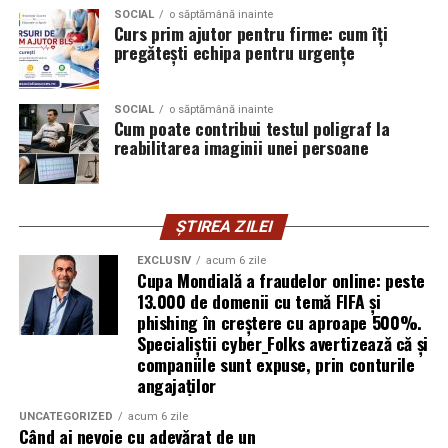
înveți o meserie adaptată cerințelor moderne? Înscrie-
SOCIAL
o săptămână inainte
Sambata si duminica – 13:30
Curs prim ajutor pentru firme: cum îți
te gratuit la cursurile noastre de formare!
pregătești echipa pentru urgențe
Ultima cursa de intoarcere din Buftea este la ora 04:00.
🔗 Află toate detaliile și înregistrează-te pe:
Biletul poate fi cumparat online.
tinerisudmuntenia.ro
SOCIAL
o săptămână inainte
Cum poate contribui testul poligraf la
reabilitarea imaginii unei persoane
Tren
Program cofinanțat din Fondul Social European+ prin
Programul Educație și Ocupare 2021 – 2027.
Ruta Gara de Nord – Buftea dureaza mai putin de 20 de
minute.
Conținutul acestui material nu reflectă în mod
ȘTIREA ZILEI
obligatoriu poziția oficială a Uniunii Europene sau a
De la Gara Buftea pana la Domeniul Stirbey sunt
EXCLUSIV
acum 6 zile
Guvernului României.
Cupa Mondială a fraudelor online: peste
aproximativ 30 de minute de mers pe jos. Participantii
13.000 de domenii cu temă FIFA și
trebuie insa sa tina cont ca nu exista trenuri de
Informații oficiale complete despre finanțările din
phishing în creștere cu aproape 500%.
intoarcere pe timpul noptii.
fonduri structurale: mfe.gov.ro
Specialiștii cyber_Folks avertizează că și
companiile sunt expuse, prin conturile
Biciclet
a
angajaților
Cei care aleg transportul alternativ vor gasi o parcare
UNCATEGORIZED
acum 6 zile
Când ai nevoie cu adevărat de un
special amenajata pentru biciclete chiar la intrarea in