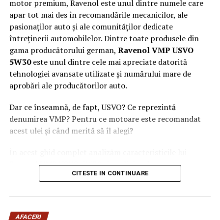
motor premium, Ravenol este unul dintre numele care
gratuită a managementului de rovinietă. În primul rând,
apar tot mai des în recomandările mecanicilor, ale
este disponibil un
calculator rovinieta online
foarte
pasionaților auto și ale comunităților dedicate
util pentru estimări de costuri, care se poate accesa de
întreținerii automobilelor. Dintre toate produsele din
asemenea gratuit.
gama producătorului german,
Ravenol VMP USVO
În al doilea rând avem alertele pentru roviniete
5W30
este unul dintre cele mai apreciate datorită
expirate, alerte care sunt valabile pentru rovinietele
tehnologiei avansate utilizate și numărului mare de
cumpărate pentru o durată mai mare de 30 de zile și
aprobări ale producătorilor auto.
care salvează multă lume de amenzile CNAIR. În al
Dar ce înseamnă, de fapt, USVO? Ce reprezintă
treilea rând, managerii de parc auto pot să emită mai
denumirea VMP? Pentru ce motoare este recomandat
multe roviniete în același timp prin intermediul unei
acest ulei și când merită să îl alegi?
automatizări disponibilă doar pe rovinieta.online.
În acest ghid complet analizăm caracteristicile lui
ARTICOLE PE ACEIASI TEMA:
"
Ravenol VMP USVO 5W30 și explicăm de ce este
ADMINISTRARE ROVINIETE PARC AUTO
CITESTE IN CONTINUARE
CALCULATOR ROVINIETA
CALCULATOR ROVINIETA 2024
considerat unul dintre cele mai performante uleiuri de
CALCULATOR ROVINIETA ONLINE
PRET ROVINIETA
motor disponibile în prezent.
ROVINIETA
ROVINIETA ONLINE
ROVINIETA PRET
ROVINIETE
VERIFICA ROVINIETA
Ce este Ravenol?
AFACERI
URMATORUL