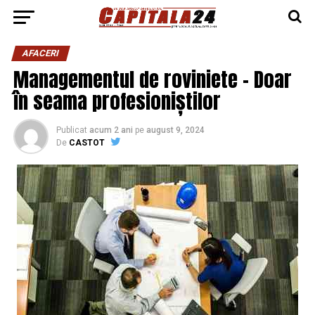
AFACERI
Managementul de roviniete – Doar
în seama profesioniștilor
Publicat
acum 2 ani
pe
august 9, 2024
De
CASTOT