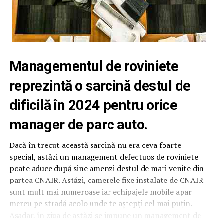
Managementul de roviniete
reprezintă o sarcină destul de
dificilă în 2024 pentru orice
manager de parc auto.
Dacă în trecut această sarcină nu era ceva foarte
special, astăzi un management defectuos de roviniete
poate aduce după sine amenzi destul de mari venite din
partea CNAIR. Astăzi, camerele fixe instalate de CNAIR
sunt mult mai numeroase iar echipajele mobile apar
mereu pe stradă acolo unde te aștepți cel mai puțin.
Așadar, în ziua de astăzi se impune un management de