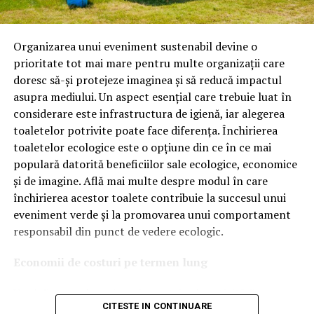
Astăzi, brandul este apreciat în special pentru
tehnologiile proprii și pentru numărul mare de aprobări
Organizarea unui eveniment sustenabil devine o
OEM.
prioritate tot mai mare pentru multe organizații care
doresc să-și protejeze imaginea și să reducă impactul
Ce înseamnă Ravenol VMP?
asupra mediului. Un aspect esențial care trebuie luat în
considerare este infrastructura de igienă, iar alegerea
Denumirea
VMP
identifică o gamă de uleiuri dezvoltate
toaletelor potrivite poate face diferența. Închirierea
pentru motoare moderne care necesită performanțe
toaletelor ecologice este o opțiune din ce în ce mai
ridicate și compatibilitate cu numeroase specificații ale
populară datorită beneficiilor sale ecologice, economice
constructorilor auto.
și de imagine. Află mai multe despre modul în care
Acest produs este destinat în special motoarelor
închirierea acestor toalete contribuie la succesul unui
moderne pe benzină și diesel, inclusiv celor echipate cu:
eveniment verde și la promovarea unui comportament
responsabil din punct de vedere ecologic.
turbocompresor;
Economii de costuri pe termen lung
filtru de particule DPF;
Unul dintre cele mai mari avantaje ale activității
catalizatoare moderne;
CITESTE IN CONTINUARE
de
închiriere toalete ecologice
este economia de costuri.