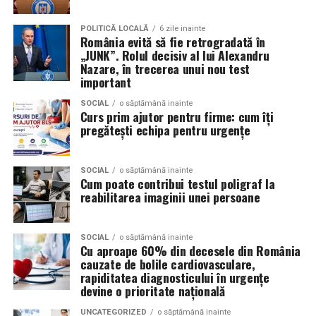
ar fi închirierea toaletelor din gama ecologică, pot
Mercedes-Benz;
câștiga aprecierea publicului.
POLITICĂ LOCALĂ
6 zile inainte
Volkswagen;
România evită să fie retrogradată în
„JUNK”. Rolul decisiv al lui Alexandru
Aceasta nu doar că îmbunătățește percepția față de
Audi;
Nazare, în trecerea unui nou test
eveniment, dar poate și atrage mai mulți participanți
important
Skoda;
care sunt interesați de susținerea unor cauze ecologice.
Promovând un eveniment “verde”, organizatorii pot
SOCIAL
o săptămână inainte
Seat;
Curs prim ajutor pentru firme: cum îți
atrage atenția asupra angajamentului față de protejarea
pregătești echipa pentru urgențe
Porsche;
mediului și față de responsabilitatea socială.
Opel;
Participanții vor aprecia cu siguranță faptul că
SOCIAL
o săptămână inainte
Cum poate contribui testul poligraf la
Ford;
organizatorii au ales să adopte soluții care protejează
reabilitarea imaginii unei persoane
natura. De asemenea, acest lucru poate contribui la
Renault și altele.
creșterea reputației evenimentului și la creșterea
Compatibilitatea exactă trebuie verificată întotdeauna
numărului de participanți în edițiile viitoare.
SOCIAL
o săptămână inainte
Cu aproape 60% din decesele din România
în manualul vehiculului sau în documentația tehnică a
cauzate de bolile cardiovasculare,
producătorului.
Confortul participanților
rapiditatea diagnosticului în urgențe
devine o prioritate națională
Este potrivit pentru motoarele diesel?
Deși un eveniment verde presupune economii de costuri
UNCATEGORIZED
o săptămână inainte