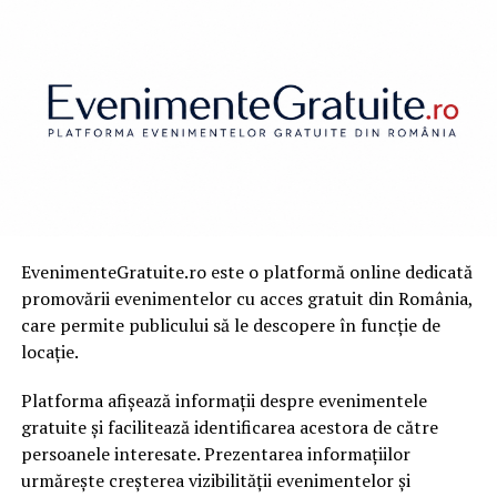
Mitul 4 – Google uraste site-ul meu
Plangerea ca ar exista o animozitate
personala e pe cat de des intalnita,
pe atat de lipsita de logica. Google
nu a aratat niciodata ca nu ii place
un website si ar fi absurd sa operezi
EvenimenteGratuite.ro este o platformă online dedicată
o afacere la nivel global pe baza
promovării evenimentelor cu acces gratuit din România,
care permite publicului să le descopere în funcție de
antipatiilor personale. Afirmatia ca
locație.
un site nu e pe o pozitie buna din
Platforma afișează informații despre evenimentele
cauza ca Google nu il poate suferi e
gratuite și facilitează identificarea acestora de către
usor de combatut cu un audit SEO,
persoanele interesate. Prezentarea informațiilor
urmărește creșterea vizibilității evenimentelor și
care, cel mai probabil, va scoate la