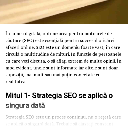
În lumea digitală, optimizarea pentru motoarele de
căutare (SEO) este esențială pentru succesul oricărei
afaceri online. SEO este un domeniu foarte vast, în care
circulă o multitudine de mituri. În funcție de persoanele
cu care veți discuta, o să aflați extrem de multe opinii. În
mod evident, unele sunt informate iar altele sunt doar
supoziții, mai mult sau mai puțin conectate cu
realitatea.
Mitul 1- Strategia SEO se aplică o
singura dată
Strategia SEO este un proces continuu, nu o rețetă care
se aplică o singură dată. Trebuie să ajustați constant