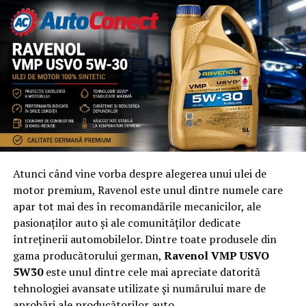
Cum să economisești timp și resurse în proiectele de
construcții cu ajutorul alpinismului utilitar
Atunci când vine vorba despre alegerea unui ulei de
motor premium, Ravenol este unul dintre numele care
apar tot mai des în recomandările mecanicilor, ale
pasionaților auto și ale comunităților dedicate
întreținerii automobilelor. Dintre toate produsele din
gama producătorului german,
Ravenol VMP USVO
5W30
este unul dintre cele mai apreciate datorită
tehnologiei avansate utilizate și numărului mare de
aprobări ale producătorilor auto.