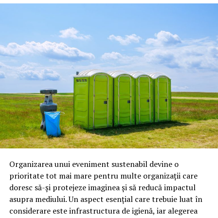
Ravenol produce:
uleiuri pentru motoare pe benzină;
uleiuri pentru motoare diesel;
uleiuri pentru transmisii;
lichide de frână;
antigel;
lubrifianți industriali;
produse speciale pentru competiții.
Astăzi, brandul este apreciat în special pentru
tehnologiile proprii și pentru numărul mare de aprobări
Organizarea unui eveniment sustenabil devine o
OEM.
prioritate tot mai mare pentru multe organizații care
doresc să-și protejeze imaginea și să reducă impactul
Ce înseamnă Ravenol VMP?
asupra mediului. Un aspect esențial care trebuie luat în
considerare este infrastructura de igienă, iar alegerea
Denumirea
VMP
identifică o gamă de uleiuri dezvoltate