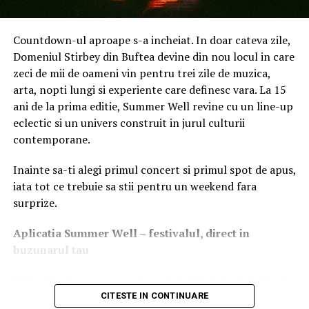
costisitoare.
Countdown-ul aproape s-a incheiat. In doar cateva zile,
2. Optimizarea funcționalității
Domeniul Stirbey din Buftea devine din nou locul in care
Depunerile de murdărie și reziduuri pe piesele mobile
zeci de mii de oameni vin pentru trei zile de muzica,
sau componentele sensibile pot afecta mișcarea și
arta, nopti lungi si experiente care definesc vara. La 15
funcționarea acestora. Prin sablare, aceste reziduuri
ani de la prima editie, Summer Well revine cu un line-up
sunt complet îndepărtate, permițând componentelor să
eclectic si un univers construit in jurul culturii
funcționeze fără restricții. Astfel, piesele mobile, care
contemporane.
sunt esențiale în echipamentele industriale, își vor
Inainte sa-ti alegi primul concert si primul spot de apus,
menține eficiența și fiabilitatea, reducând riscul
iata tot ce trebuie sa stii pentru un weekend fara
blocajelor sau al defecțiunilor.
surprize.
3. Îmbunătățirea eficienței termice
Aplica
t
ia Summer Well
– festivalul, direct in
buzunarul tau
În cazul echipamentelor care necesită răcire sau sunt
expuse la temperaturi ridicate, sablarea poate fi
Primul lucru pe care merita sa-l faci inainte de festival
utilizată pentru a îndepărta depunerile care izolează
este sa descarci aplicatia Summer Well, disponibila in
CITESTE IN CONTINUARE
termic componentele. Prin reducerea izolării termice