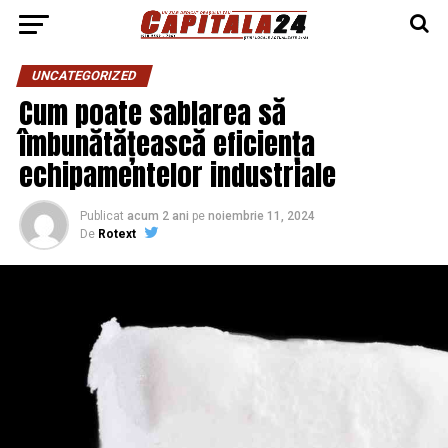
UNCATEGORIZED
Cum poate sablarea să
îmbunătățească eficiența
echipamentelor industriale
Publicat
acum 2 ani
pe
noiembrie 11, 2024
De
Rotext