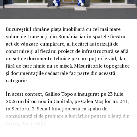
Sablarea contribuie la menținerea echipamentelor într-
o stare optimă de funcționare, ceea ce înseamnă mai
Orange Shop Victoriei (9:00 – 18:00)
puține reparații neplanificate și mai puțini timpi de
Orange Shop Plaza (12:00 – 20:00)
inactivitate. Prin prevenirea acumulării de reziduuri și
Bucureștiul rămâne piața imobiliară cu cel mai mare
îndepărtarea acestora la timp, echipamentele sunt mai
Orange Shop Park Lake (12:00 – 20:00)
volum de tranzacții din România, iar în spatele fiecărui
puțin predispuse să se defecteze în mod neașteptat,
act de vânzare-cumpărare, al fiecărei autorizații de
Incepand cu luni, 3.08, batarile pot fi comandate si prin
ceea ce menține fluxul de lucru la parametri normali și
construire și al fiecărui proiect de infrastructură se află
aplicatia WOLT.
îmbunătățește eficiența generală a afacerii.
un set de documente tehnice pe care puțini le văd, dar
fără de care nimic nu se mișcă. Măsurătorile topografice
Intre 3 si 6 august: 10:00 – 20:00
Tipuri de sablare și aplicațiile
și documentațiile cadastrale fac parte din această
Vineri, 7 august: 10:00 – 13:00
categorie.
lor
Ridicarea bratarilor inainte de festival se poate face
În acest context, Galileo Topo a inaugurat pe 23 iulie
Există mai multe metode de sablare, iar fiecare dintre ele
exclusiv de catre detinatorii de abonamente sau invitatii
2026 un birou nou în Capitală, pe Calea Moșilor nr. 241,
este potrivită pentru anumite tipuri de echipamente și
de tip full pass.
în Sectorul 2. Sediul funcționează ca spațiu de
scopuri:
consultanță și de preluare a lucrărilor pentru clienți din
Accesul i
n festival
întreg Bucureștiul.
Sablarea cu gheață carbonică
este recomandată
Intrarea in festival se face, ca in fiecare an, din strada
pentru echipamentele delicate sau suprafețele care