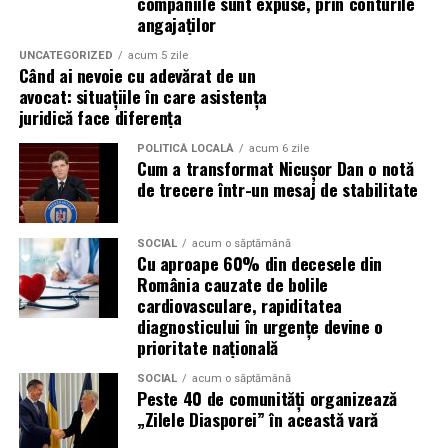
companiile sunt expuse, prin conturile
reducerea depunerilor;
facilități ecologice sunt echipate cu sisteme moderne de
angajaților
curățare și întreținere, astfel încât igiena să fie mereu la
stabilitate la temperaturi ridicate;
UNCATEGORIZED
acum 5 zile
un nivel ridicat.
Când ai nevoie cu adevărat de un
protecție împotriva uzurii.
avocat: situațiile în care asistența
În plus, o toaletă ecologică este foarte ușor de
juridică face diferența
Aceste caracteristici îl recomandă pentru utilizarea pe
amplasat, ceea ce înseamnă că aceste toalete pot fi
numeroase motoare diesel Euro 5 și Euro 6.
POLITICĂ LOCALĂ
acum 6 zile
plasate strategic în locații convenabile pentru
Cum a transformat Nicușor Dan o notă
participanți, fără a afecta fluxul evenimentului.
de trecere într-un mesaj de stabilitate
Este potrivit pentru motoarele pe benzină?
Da.
Încurajarea comportamentului responsabil al
SOCIAL
acum o săptămână
participanților
Cu aproape 60% din decesele din
Motoarele moderne pe benzină solicită intens uleiul, în
România cauzate de bolile
special cele echipate cu:
Un alt beneficiu important al închirierii categoriei de
cardiovasculare, rapiditatea
toaletă ecologică este că aceasta contribuie la educarea
diagnosticului în urgențe devine o
injecție directă;
participanților despre importanța protejării mediului.
prioritate națională
Când un eveniment promovează utilizarea de soluții
turbocompresor;
SOCIAL
acum o săptămână
sustenabile, participanții sunt mai predispuși să adopte
Peste 40 de comunități organizează
sisteme Start-Stop.
comportamente responsabile și în viața de zi cu zi.
„Zilele Diasporei” în această vară
Ravenol VMP USVO 5W30 oferă o peliculă stabilă de