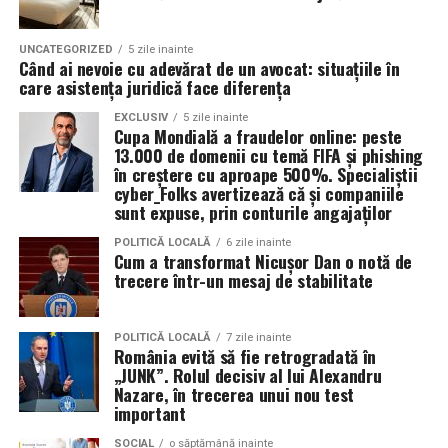
de vedere ecologic și ajută la protejarea resurselor
USVO 5W30?
naturale.
Tipul de
ulei de motor Ravenol
VMP USVO 5W30 este
UNCATEGORIZED
5 zile inainte
Când ai nevoie cu adevărat de un avocat: situațiile în
recomandat pentru numeroase motoare moderne care
Impactul pozitiv asupra imaginii evenimentului
care asistența juridică face diferența
necesită un ulei 5W30 cu aprobări OEM specifice.
Alegerea unor soluții ecologice, precum tipul ecologic
EXCLUSIV
5 zile inainte
Cupa Mondială a fraudelor online: peste
În funcție de specificațiile constructorului, poate fi
de toaletă, poate aduce beneficii semnificative imaginii
13.000 de domenii cu temă FIFA și phishing
utilizat pe vehicule ale unor mărci precum:
unui eveniment. Într-o eră în care participanții devin din
în creștere cu aproape 500%. Specialiștii
ce în ce mai conștienți de problemele de mediu,
cyber_Folks avertizează că și companiile
sunt expuse, prin conturile angajaților
organizatorii care aleg să adopte soluții sustenabile, cum
BMW;
ar fi închirierea toaletelor din gama ecologică, pot
POLITICĂ LOCALĂ
6 zile inainte
Mercedes-Benz;
Cum a transformat Nicușor Dan o notă de
câștiga aprecierea publicului.
trecere într-un mesaj de stabilitate
Volkswagen;
Aceasta nu doar că îmbunătățește percepția față de
Audi;
eveniment, dar poate și atrage mai mulți participanți
POLITICĂ LOCALĂ
7 zile inainte
Skoda;
România evită să fie retrogradată în
care sunt interesați de susținerea unor cauze ecologice.
„JUNK”. Rolul decisiv al lui Alexandru
Promovând un eveniment “verde”, organizatorii pot
Seat;
Nazare, în trecerea unui nou test
atrage atenția asupra angajamentului față de protejarea
important
Porsche;
mediului și față de responsabilitatea socială.
SOCIAL
o săptămână inainte