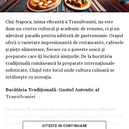
Cluj-Napoca, inima vibrantă a Transilvaniei, nu este
doar un centru cultural și academic de renume, ci și un
adevărat paradis pentru iubitorii de gastronomie. Orașul
oferă o varietate impresionantă de restaurante, cafenele
și piețe alimentare, fiecare cu o poveste unică și
preparate care îți încântă simțurile. De la bucătăria
tradițională românească la preparate internaționale
sofisticate, Clujul este locul unde cultura culinară se
întâlnește cu inovația.
Bucătăria Tradițională: Gustul Autentic al
Transilvaniei
Un punct de pornire pentru orice explorare culinară
este bucătăria tradițională locală. Restaurantele din Cluj
îți oferă șansa să te bucuri de preparate care combină
CITESTE IN CONTINUARE