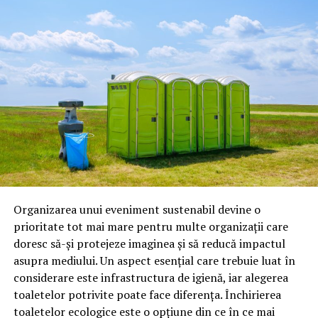
uleiuri pentru motoare pe benzină;
uleiuri pentru motoare diesel;
uleiuri pentru transmisii;
lichide de frână;
antigel;
lubrifianți industriali;
produse speciale pentru competiții.
Astăzi, brandul este apreciat în special pentru
tehnologiile proprii și pentru numărul mare de aprobări
Organizarea unui eveniment sustenabil devine o
OEM.
prioritate tot mai mare pentru multe organizații care
doresc să-și protejeze imaginea și să reducă impactul
Ce înseamnă Ravenol VMP?
asupra mediului. Un aspect esențial care trebuie luat în
considerare este infrastructura de igienă, iar alegerea
Denumirea
VMP
identifică o gamă de uleiuri dezvoltate
toaletelor potrivite poate face diferența. Închirierea
pentru motoare moderne care necesită performanțe
toaletelor ecologice este o opțiune din ce în ce mai
ridicate și compatibilitate cu numeroase specificații ale