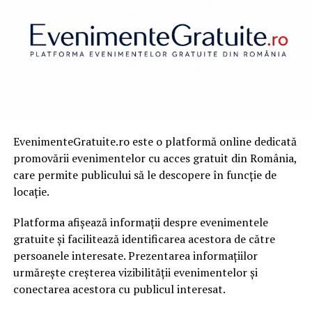
preparate asiatice, italiene, franceze sau mexicane, aici
vei găsi restaurante pentru toate gusturile.
Dacă ești pasionat de bucătăria italiană, nu trebuie să
ratezi ocazia să
savurezi o pizza în Cluj
, iar unul dintre
cele mai bune locuri pentru aceasta este
Pizzeria
Napoli Centrale
. Situată în inima orașului, această
pizzerie este recunoscută pentru preparatele autentice,
care urmează rețetele tradiționale napoletane. De la
EvenimenteGratuite.ro este o platformă online dedicată
aluatul fraged și pufos până la toppingurile de calitate
promovării evenimentelor cu acces gratuit din România,
superioară, fiecare felie îți oferă o experiență culinară
care permite publicului să le descopere în funcție de
autentică, care te transportă direct în Italia.
locație.
Pe lângă pizza, restaurantele italiene din Cluj
Platforma afișează informații despre evenimentele
impresionează cu preparate precum
pastele proaspete
,
gratuite și facilitează identificarea acestora de către
risotto-ul cremos
sau
tiramisu-ul rafinat
, ideale
persoanele interesate. Prezentarea informațiilor
pentru a-ți completa călătoria culinară.
urmărește creșterea vizibilității evenimentelor și
conectarea acestora cu publicul interesat.
Cafenele și Locuri de Relaxare