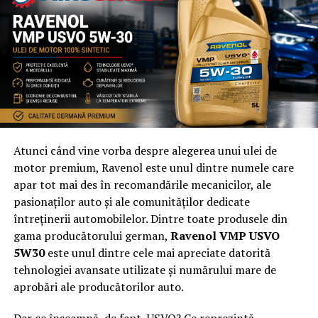
proaspete, de la brânzeturi artizanale și miere organică
până la vinuri locale și pâine făcută în casă. Este locul
ideal pentru a descoperi aromele autentice ale
Transilvaniei și pentru a sprijini producătorii locali.
Concluzie
Cluj-Napoca este mai mult decât un simplu oraș, este o
destinație gastronomică care merită explorată în
Atunci când vine vorba despre alegerea unui ulei de
întregime. Fie că alegi să te bucuri de preparatele
motor premium, Ravenol este unul dintre numele care
tradiționale, să savurezi o pizza în Cluj la
Pizzeria
apar tot mai des în recomandările mecanicilor, ale
Napoli Centrale
sau să explorezi bucătăria
pasionaților auto și ale comunităților dedicate
internațională, vei pleca de aici cu amintiri culinare de
întreținerii automobilelor. Dintre toate produsele din
neuitat. Descoperirea gastronomiei clujene este o
gama producătorului german,
Ravenol VMP USVO
experiență care îți va încânta atât papilele gustative, cât
5W30
este unul dintre cele mai apreciate datorită
și sufletul.
tehnologiei avansate utilizate și numărului mare de
aprobări ale producătorilor auto.
ARTICOLE PE ACEIASI TEMA:
Dar ce înseamnă, de fapt, USVO? Ce reprezintă