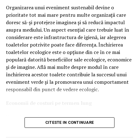
tehnologiile proprii și pentru numărul mare de aprobări
Organizarea unui eveniment sustenabil devine o
OEM.
prioritate tot mai mare pentru multe organizații care
doresc să-și protejeze imaginea și să reducă impactul
Ce înseamnă Ravenol VMP?
asupra mediului. Un aspect esențial care trebuie luat în
considerare este infrastructura de igienă, iar alegerea
Denumirea
VMP
identifică o gamă de uleiuri dezvoltate
toaletelor potrivite poate face diferența. Închirierea
pentru motoare moderne care necesită performanțe
toaletelor ecologice este o opțiune din ce în ce mai
ridicate și compatibilitate cu numeroase specificații ale
populară datorită beneficiilor sale ecologice, economice
constructorilor auto.
și de imagine. Află mai multe despre modul în care
Acest produs este destinat în special motoarelor
închirierea acestor toalete contribuie la succesul unui
moderne pe benzină și diesel, inclusiv celor echipate cu:
eveniment verde și la promovarea unui comportament
responsabil din punct de vedere ecologic.
turbocompresor;
Economii de costuri pe termen lung
filtru de particule DPF;
Unul dintre cele mai mari avantaje ale activității
catalizatoare moderne;
CITESTE IN CONTINUARE
de
închiriere toalete ecologice
este economia de costuri.
sisteme Start-Stop.
Deși există un cost inițial pentru închirierea acestora, pe