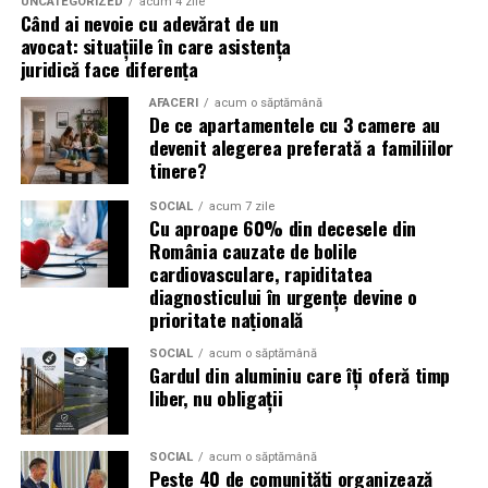
UNCATEGORIZED
acum 4 zile
și oportunități pentru orice afacere.
Când ai nevoie cu adevărat de un
Un ulei formulat pentru utilizarea cu DPF contribuie la:
avocat: situațiile în care asistența
(Advertorial)
juridică face diferența
reducerea acumulării de reziduuri;
AFACERI
acum o săptămână
De ce apartamentele cu 3 camere au
protejarea filtrului de particule;
devenit alegerea preferată a familiilor
funcționarea eficientă a sistemului antipoluare.
tinere?
Acest aspect este esențial pentru reducerea riscului
SOCIAL
acum 7 zile
Cu aproape 60% din decesele din
unor reparații costisitoare.
România cauzate de bolile
cardiovasculare, rapiditatea
Avantajele Ravenol VMP USVO 5W30
diagnosticului în urgențe devine o
Printre cele mai importante avantaje se numără:
prioritate națională
SOCIAL
acum o săptămână
tehnologie USVO;
Gardul din aluminiu care îți oferă timp
liber, nu obligații
stabilitate termică ridicată;
rezistență la oxidare;
SOCIAL
acum o săptămână
protecție împotriva uzurii;
Peste 40 de comunități organizează