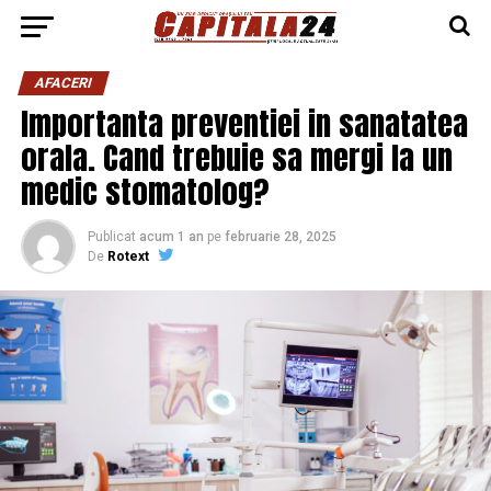
AFACERI
Importanta preventiei in sanatatea
orala. Cand trebuie sa mergi la un
medic stomatolog?
Publicat
acum 1 an
pe
februarie 28, 2025
De
Rotext