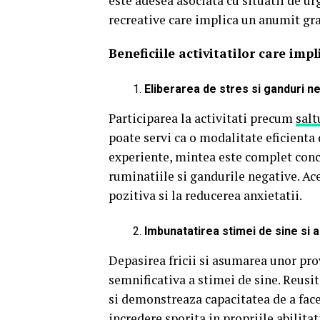
este adesea asociata cu situatii de urg
recreative care implica un anumit gra
Beneficiile activitatilor care imp
Eliberarea de stres si ganduri n
Participarea la activitati precum
salt
poate servi ca o modalitate eficienta 
experiente, mintea este complet con
ruminatiile si gandurile negative.
Ace
pozitiva si la reducerea anxietatii.
Imbunatatirea stimei de sine si a 
Depasirea fricii si asumarea unor pro
semnificativa a stimei de sine.
Reusit
si demonstreaza capacitatea de a face f
incredere sporita in propriile abilitat