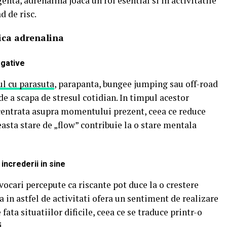
enta, adrenalina joaca un rol esential si in activitatile
d de risc.
lica adrenalina
egative
ul cu parasuta
, parapanta, bungee jumping sau off-road
de a scapa de stresul cotidian.
In timpul acestor
centrata asupra momentului prezent, ceea ce reduce
asta stare de „flow” contribuie la o stare mentala
increderii in sine
vocari percepute ca riscante pot duce la o crestere
a in astfel de activitati ofera un sentiment de realizare
ata situatiilor dificile, ceea ce se traduce printr-o
i.