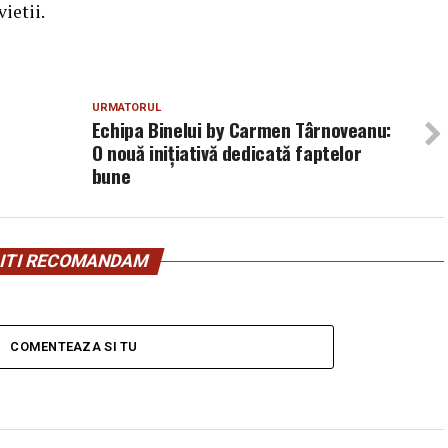
ietii.
URMATORUL
Echipa Binelui by Carmen Târnoveanu:
O nouă inițiativă dedicată faptelor
bune
ITI RECOMANDAM
COMENTEAZA SI TU