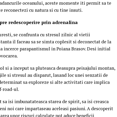
 adancurile oceanului, aceste momente iti permit sa te
te reconectezi cu natura si cu tine insuti.
spre redescoperire prin adrenalina
esti, se confrunta cu stresul zilnic al vietii
tanta il faceau sa se simta coplesit si deconectat de la
 sa incerce parapantismul in Poiana Brasov. Desi initial
vocarea.​
ol si a inceput sa pluteasca deasupra peisajului montan,
jile si stresul au disparut, lasand loc unei senzatii de
determinat sa exploreze si alte activitati care implica
f-road-ul.
 sa isi imbunatateasca starea de spirit, sa isi creasca
eni noi care impartaseau aceleasi pasiuni.
A descoperit
area unor riscuri calculate pot aduce beneficii