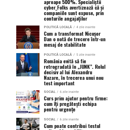
aproape 500%. Specialiștii
cyber_Folks avertizează că și
companiile sunt expuse, prin
conturile angajaților
POLITICĂ LOCALĂ
4 zile inainte
Cum a transformat Nicușor
Dan o notă de trecere într-un
mesaj de stabilitate
POLITICĂ LOCALĂ
5 zile inainte
România evită să fie
retrogradată în „JUNK”. Rolul
decisiv al lui Alexandru
Nazare, în trecerea unui nou
test important
SOCIAL
6 zile inainte
Curs prim ajutor pentru firme:
cum îți pregătești echipa
pentru urgențe
SOCIAL
6 zile inainte
Cum poate contribui testul