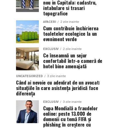
nou in Capitala: cadastru,
intabulare si trasari
topografice
AFACERI
2 zile inainte
Cum contribuie închirierea
toaletelor ecologice la un
eveniment verde
EXCLUSIV
2 zile inainte
Ce înseamnă un sejur
confortabil într-o cameră de
hotel bine amenajată
UNCATEGORIZED
3 zile inainte
Când ai nevoie cu adevărat de un avocat:
situațiile în care asistența juridică face
diferența
EXCLUSIV
3 zile inainte
Cupa Mondială a fraudelor
online: peste 13.000 de
domenii cu temă FIFA și
phishing în creștere cu