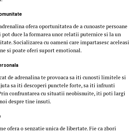
comunitate
 adrenalina ofera oportunitatea de a cunoaste persoane
 pot duce la formarea unor relatii puternice si la un
tate.
Socializarea cu oameni care impartasesc aceleasi
ne si poate oferi suport emotional.
ersonala
cat de adrenalina te provoaca sa iti cunosti limitele si
uta sa iti descoperi punctele forte, sa iti infrunti
Prin confruntarea cu situatii neobisnuite, iti poti largi
noi despre tine insuti.
e
e ofera o senzatie unica de libertate.
Fie ca zbori