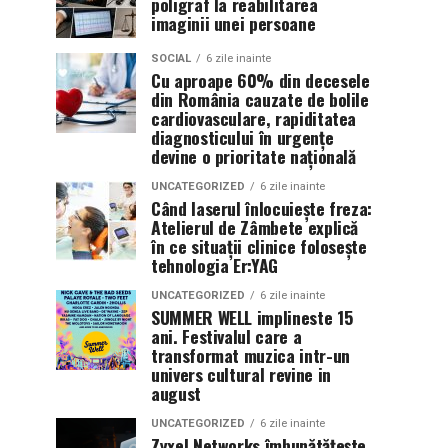
poligraf la reabilitarea
imaginii unei persoane
SOCIAL
6 zile inainte
Cu aproape 60% din decesele
din România cauzate de bolile
cardiovasculare, rapiditatea
diagnosticului în urgențe
devine o prioritate națională
UNCATEGORIZED
6 zile inainte
Când laserul înlocuiește freza:
Atelierul de Zâmbete explică
în ce situații clinice folosește
tehnologia Er:YAG
UNCATEGORIZED
6 zile inainte
SUMMER WELL implineste 15
ani. Festivalul care a
transformat muzica intr-un
univers cultural revine in
august
UNCATEGORIZED
6 zile inainte
Zyxel Networks îmbunătățește