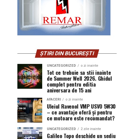
ȘTIRI DIN BUCUREȘTI
UNCATEGORIZED
o zi inainte
Tot ce trebuie sa stii inainte
de Summer Well 2026. Ghidul
complet pentru editia
aniversara de 15 ani
AFACERI
o zi inainte
Uleiul Ravenol VMP USVO 5W30
– ce avantaje oferă și pentru
ce motoare este recomandat?
UNCATEGORIZED
2 zile inainte
Galileo Topo deschide un sediu