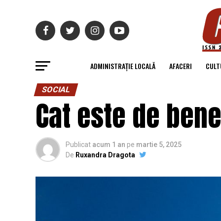
ADMINISTRAȚIE LOCALĂ
AFACERI
CULT
SOCIAL
Cat este de bene
Publicat
acum 1 an
pe
martie 5, 2025
De
Ruxandra Dragota