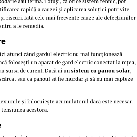
odărie sau fermă. Totuși, ca orice sistem tehnic, pot
ficarea rapidă a cauzei și aplicarea soluției potrivite
și riscuri. Iată cele mai frecvente cauze ale defecțiunilor
pentru a le remedia.
re
fici atunci când gardul electric nu mai funcționează
că folosești un aparat de gard electric conectat la rețea,
au sursa de curent. Dacă ai un
sistem cu panou solar
,
scărcat sau ca panoul să fie murdar și să nu mai capteze
nexiunile și înlocuiește acumulatorul dacă este necesar.
ă tensiunea acestora.
e