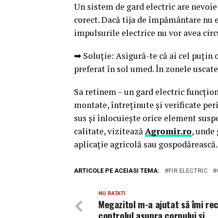
Un sistem de gard electric are nevoie
corect. Dacă tija de împământare nu e
impulsurile electrice nu vor avea cir
➡ Soluție: Asigură-te că ai cel puțin 
preferat în sol umed. În zonele uscate,
Sa retinem – un gard electric funcțio
montate, întreținute și verificate pe
sus și înlocuiește orice element susp
calitate, vizitează
Agromir.ro
, unde
aplicație agricolă sau gospodărească.
ARTICOLE PE ACEIASI TEMA:
FIR ELECTRIC
NU RATATI
Megazitol m-a ajutat să îmi re
controlul asupra corpului și