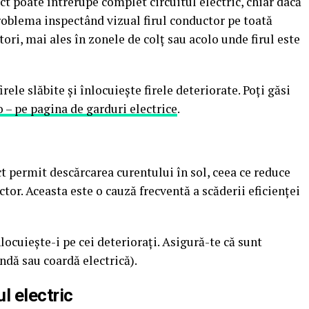
ect poate întrerupe complet circuitul electric, chiar dacă
roblema inspectând vizual firul conductor pe toată
tori, mai ales în zonele de colț sau acolo unde firul este
rele slăbite și înlocuiește firele deteriorate. Poți găsi
 – pe pagina de garduri electrice
.
ct permit descărcarea curentului în sol, ceea ce reduce
tor. Aceasta este o cauză frecventă a scăderii eficienței
înlocuiește-i pe cei deteriorați. Asigură-te că sunt
andă sau coardă electrică).
l electric