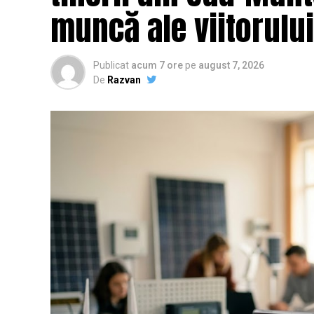
muncă ale viitorului
Publicat
acum 7 ore
pe
august 7, 2026
De
Razvan