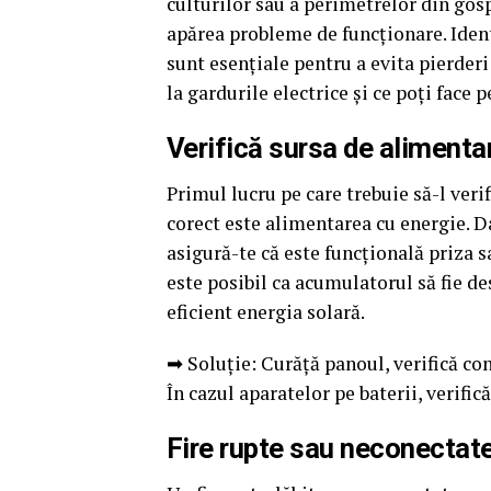
culturilor sau a perimetrelor din gosp
apărea probleme de funcționare. Identi
sunt esențiale pentru a evita pierderi 
la gardurile electrice și ce poți face 
Verifică sursa de alimenta
Primul lucru pe care trebuie să-l veri
corect este alimentarea cu energie. Da
asigură-te că este funcțională priza s
este posibil ca acumulatorul să fie de
eficient energia solară.
➡ Soluție: Curăță panoul, verifică co
În cazul aparatelor pe baterii, verific
Fire rupte sau neconectat