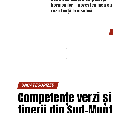
hormonilor – povestea mea cu 
rezistență la insulină
UNCATEGORIZED
Competențe verzi și
tinerii din Sud-Munt