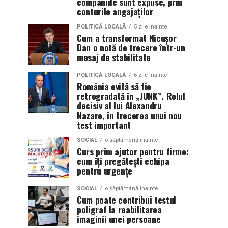
companiile sunt expuse, prin
conturile angajaților
POLITICĂ LOCALĂ
5 zile inainte
Cum a transformat Nicușor
Dan o notă de trecere într-un
mesaj de stabilitate
POLITICĂ LOCALĂ
6 zile inainte
România evită să fie
retrogradată în „JUNK”. Rolul
decisiv al lui Alexandru
Nazare, în trecerea unui nou
test important
SOCIAL
o săptămână inainte
Curs prim ajutor pentru firme:
cum îți pregătești echipa
pentru urgențe
SOCIAL
o săptămână inainte
Cum poate contribui testul
poligraf la reabilitarea
imaginii unei persoane