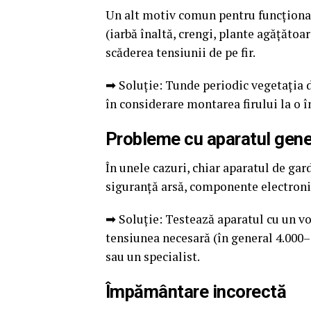
Un alt motiv comun pentru funcționa
(iarbă înaltă, crengi, plante agățătoar
scăderea tensiunii de pe fir.
➡ Soluție: Tunde periodic vegetația d
în considerare montarea firului la o î
Probleme cu aparatul gene
În unele cazuri, chiar aparatul de gar
siguranță arsă, componente electronice
➡ Soluție: Testează aparatul cu un vo
tensiunea necesară (în general 4.000–
sau un specialist.
Împământare incorectă