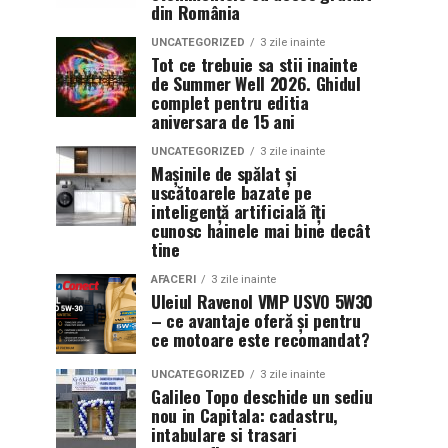
din România
UNCATEGORIZED
3 zile inainte
Tot ce trebuie sa stii inainte
de Summer Well 2026. Ghidul
complet pentru editia
aniversara de 15 ani
UNCATEGORIZED
3 zile inainte
Mașinile de spălat și
uscătoarele bazate pe
inteligență artificială îți
cunosc hainele mai bine decât
tine
AFACERI
3 zile inainte
Uleiul Ravenol VMP USVO 5W30
– ce avantaje oferă și pentru
ce motoare este recomandat?
UNCATEGORIZED
3 zile inainte
Galileo Topo deschide un sediu
nou in Capitala: cadastru,
intabulare si trasari