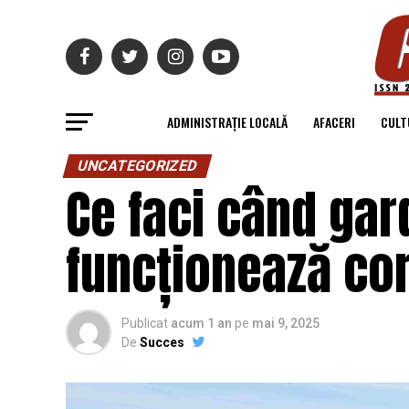
ADMINISTRAȚIE LOCALĂ
AFACERI
CULT
UNCATEGORIZED
Ce faci când gar
funcționează cor
Publicat
acum 1 an
pe
mai 9, 2025
De
Succes