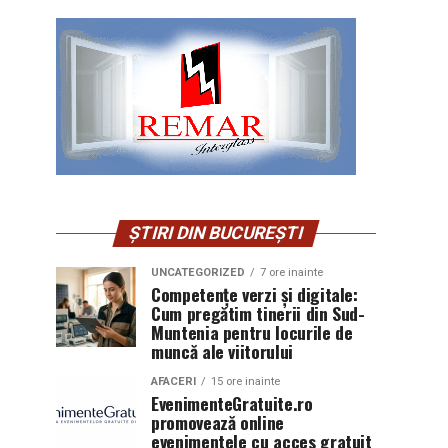
ȘTIRI DIN BUCUREȘTI
UNCATEGORIZED
7 ore inainte
Competențe verzi și digitale:
Cum pregătim tinerii din Sud-
Muntenia pentru locurile de
muncă ale viitorului
AFACERI
15 ore inainte
EvenimenteGratuite.ro
promovează online
evenimentele cu acces gratuit