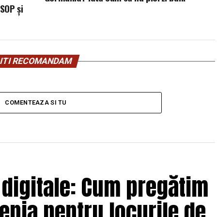
SOP și
ITI RECOMANDAM
COMENTEAZA SI TU
 digitale: Cum pregătim
enia pentru locurile de