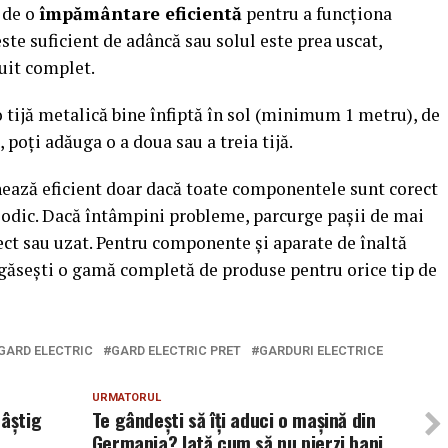
 de o
împământare eficientă
pentru a funcționa
ste suficient de adâncă sau solul este prea uscat,
cuit complet.
o tijă metalică bine înfiptă în sol (minimum 1 metru), de
 poți adăuga o a doua sau a treia tijă.
nează eficient doar dacă toate componentele sunt corect
riodic. Dacă întâmpini probleme, parcurge pașii de mai
ect sau uzat. Pentru componente și aparate de înaltă
 găsești o gamă completă de produse pentru orice tip de
GARD ELECTRIC
GARD ELECTRIC PRET
GARDURI ELECTRICE
URMATORUL
câștig
Te gândești să îți aduci o mașină din
Germania? Iată cum să nu pierzi bani