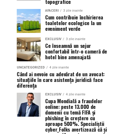
topografice
AFACERI
3 zile inainte
Cum contribuie închirierea
toaletelor ecologice la un
eveniment verde
EXCLUSIV
3 zile inainte
Ce înseamnă un sejur
confortabil într-o cameră de
hotel bine amenajată
UNCATEGORIZED
4 zile inainte
Când ai nevoie cu adevărat de un avocat:
situațiile în care asistența juridică face
diferența
EXCLUSIV
4 zile inainte
Cupa Mondială a fraudelor
online: peste 13.000 de
domenii cu temă FIFA și
phishing în creștere cu
aproape 500%. Specialiștii
cyber_Folks avertizează că și