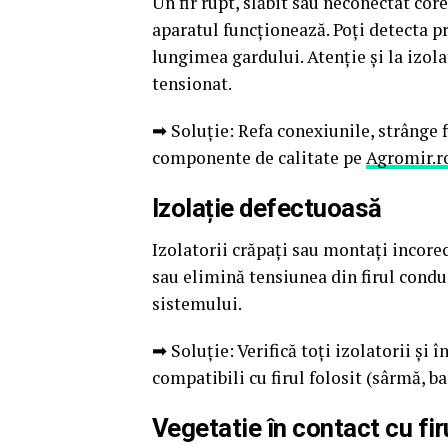
Un fir rupt, slăbit sau neconectat cor
aparatul funcționează. Poți detecta p
lungimea gardului. Atenție și la izola
tensionat.
➡ Soluție: Refa conexiunile, strânge fi
componente de calitate pe
Agromir.ro
Izolație defectuoasă
Izolatorii crăpați sau montați incore
sau elimină tensiunea din firul conduc
sistemului.
➡ Soluție: Verifică toți izolatorii și 
compatibili cu firul folosit (sârmă, b
Vegetatie în contact cu firu