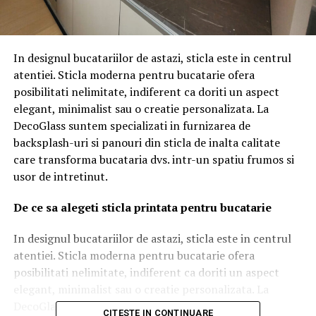
In designul bucatariilor de astazi, sticla este in centrul
atentiei. Sticla moderna pentru bucatarie ofera
posibilitati nelimitate, indiferent ca doriti un aspect
elegant, minimalist sau o creatie personalizata. La
DecoGlass suntem specializati in furnizarea de
backsplash-uri si panouri din sticla de inalta calitate
care transforma bucataria dvs. intr-un spatiu frumos si
usor de intretinut.
De ce sa alegeti sticla printata pentru bucatarie
In designul bucatariilor de astazi, sticla este in centrul
atentiei. Sticla moderna pentru bucatarie ofera
posibilitati nelimitate, indiferent ca doriti un aspect
elegant, minimalist sau o creatie personalizata. La
DecoGlass suntem specializati in furnizarea de
CITESTE IN CONTINUARE