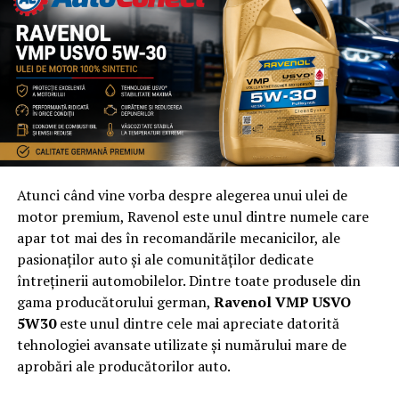
backsplash-ul ca si nou.
– personalizare: backsplash-urile din sticla permit o
personalizare completa. Puteti alege orice culoare,
design sau imagine care sa se potriveasca stilului dvs.
Placile traditionale, desi clasice, ofera mult mai putina
flexibilitate.
– durabilitate: sticla de bucatarie printata este incredibil
Atunci când vine vorba despre alegerea unui ulei de
de rezistenta, mai ales atunci cand optati pentru sticla
motor premium, Ravenol este unul dintre numele care
securizata, care este rezistenta atat la caldura, cat si la
apar tot mai des în recomandările mecanicilor, ale
impact.
pasionaților auto și ale comunităților dedicate
întreținerii automobilelor. Dintre toate produsele din
In timp ce faianta poate oferi o atmosfera mai clasica,
gama producătorului german,
Ravenol VMP USVO
traditionala, aceasta necesita mai multa intretinere.
5W30
este unul dintre cele mai apreciate datorită
Liniile de chit se pot pata si decolora in timp, iar
tehnologiei avansate utilizate și numărului mare de
curatarea lor poate fi anevoioasa. Sticla, pe de alta
aprobări ale producătorilor auto.
parte, ofera o alternativa contemporana, cu intretinere
redusa, care este eleganta si practica.