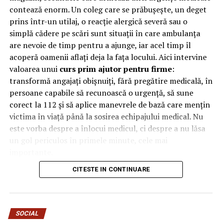
contează enorm. Un coleg care se prăbușește, un deget
tematică de Crăciun
pentru HoReCa astfel încât să fie
prins într-un utilaj, o reacție alergică severă sau o
atât frumoase, cât și responsabile. În fond, grija pentru
simplă cădere pe scări sunt situații în care ambulanța
mediu și grija pentru client merg mână în mână.
are nevoie de timp pentru a ajunge, iar acel timp îl
Calitate, rezistență și
acoperă oamenii aflați deja la fața locului. Aici intervine
valoarea unui
curs prim ajutor pentru firme
:
versatilitate pentru domeniul
transformă angajați obișnuiți, fără pregătire medicală, în
persoane capabile să recunoască o urgență, să sune
HoReCa
corect la 112 și să aplice manevrele de bază care mențin
victima în viață până la sosirea echipajului medical. Nu
Noile pahare din carton cu tematică de Crăciun au un
este vorba despre a înlocui medicul, ci despre a nu lăsa
perete dublu pentru protecție termică și un strat
un gol periculos în primele minute, cele mai
interior tratat pentru a preveni scurgerile. Astfel,
importante.
băuturile calde își păstrează temperatura fără a deforma
materialul sau a afecta confortul la atingere.
CITESTE IN CONTINUARE
De ce contează primele minute
Disponibile în seturi de 25 de bucăți, cu un preț care
la locul de muncă
pornește de la 0,36 lei/bucată, paharele reprezintă o
soluție eficientă din punct de vedere al costurilor
SOCIAL
În multe urgențe grave, deznodământul se decide