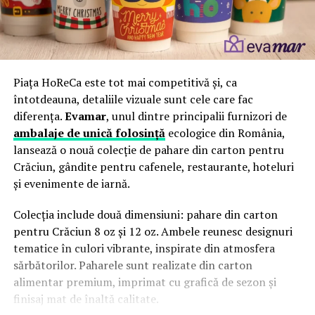
Piața HoReCa este tot mai competitivă și, ca
întotdeauna, detaliile vizuale sunt cele care fac
diferența.
Evamar
, unul dintre principalii furnizori de
ambalaje de unică folosinţă
ecologice din România,
lansează o nouă colecție de pahare din carton pentru
Crăciun, gândite pentru cafenele, restaurante, hoteluri
și evenimente de iarnă.
Colecția include două dimensiuni: pahare din carton
pentru Crăciun 8 oz și 12 oz. Ambele reunesc designuri
tematice în culori vibrante, inspirate din atmosfera
sărbătorilor. Paharele sunt realizate din carton
alimentar premium, imprimat cu grafică de sezon și
finisaj mat de înaltă calitate.