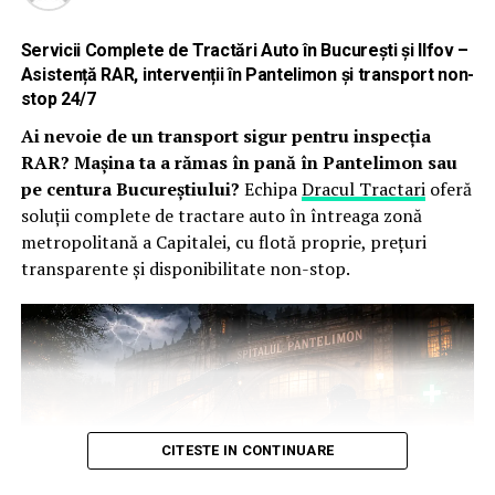
top, care setează noi standarde în domeniul securității.”,
a declarat
Servicii Complete de Tractări Auto în București și Ilfov –
Bogdan Loznianu
,
Business Solutions
Asistență RAR, intervenții în Pantelimon și transport non-
Development Manager
stop 24/7
ELKO Romania.
Ai nevoie de un transport sigur pentru inspecția
RAR? Mașina ta a rămas în pană în Pantelimon sau
Distinction in Innovative Achievement Awards
este
pe centura Bucureștiului?
Echipa
Dracul Tractari
oferă
una dintre cele mai importante competiții europene
soluții complete de tractare auto în întreaga zonă
dedicate industriei de securitate, recunoscând anual
metropolitană a Capitalei, cu flotă proprie, prețuri
produsele care contribuie semnificativ la evoluția
transparente și disponibilitate non-stop.
tehnologică a domeniilor video, control acces și
integrare digitală.
Despre ELKO Group și ELKO Romania
ELKO Group este unul dintre cei mai mari distribuitori
de produse, soluții IT și electronice de consum din
CITESTE IN CONTINUARE
regiune, reprezentând peste 350 de producători. Cu o
experiență de peste 30 de ani, compania oferă o gamă