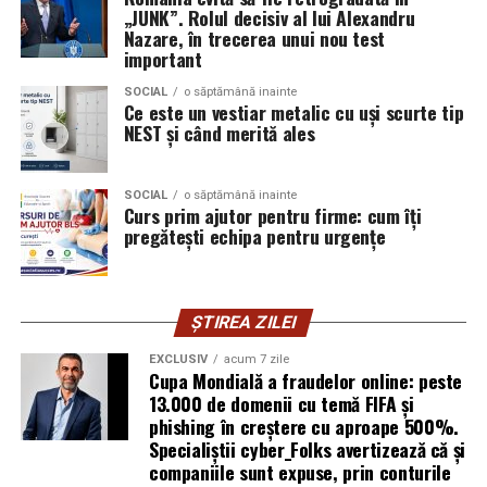
mai apropiată vulcanizare
„JUNK”. Rolul decisiv al lui Alexandru
Exerciții practice aplicate:
Cursanții lucrează
Nazare, în trecerea unui nou test
non-stop
direct cu echipamente moderne și tablete
important
electronice pentru simularea sarcinilor de lucru.
Prețuri Pantelimon
SOCIAL
o săptămână inainte
Conștientizarea amprentei de mediu:
Tinerii
Ce este un vestiar metalic cu uși scurte tip
NEST și când merită ales
învață cum să reducă consumul nejustificat de
Serviciu
Preț (RON)
energie și materiale la bancul de lucru sau în birou.
Autoturism
de la
200 Lei
Flexibilitate și adaptabilitate:
Prin stăpânirea
SOCIAL
o săptămână inainte
SUV / Minivan
de la
220 Lei
Curs prim ajutor pentru firme: cum îți
tehnologiei, participanții devin mult mai flexibili și
pregătești echipa pentru urgențe
Motocicletă / ATV
de la
130 Lei
se pot adapta rapid la cerințele schimburilor
tehnologice din companii.
Utilitară (până la 3,5 t)
de la
350 Lei
Tarif de noapte (22:00 –
+20% la tariful de bază
4. Sprijinul continuu pe
ȘTIREA ZILEI
06:00)
parcursul procesului de învățare
EXCLUSIV
acum 7 zile
Intervenție urgentă
GRATUIT
Cupa Mondială a fraudelor online: peste
(Pantelimon / DN3)
13.000 de domenii cu temă FIFA și
Pentru ca tinerii din comunități izolate sau din medii
phishing în creștere cu aproape 500%.
Important:
Prețul este fixat la momentul comenzii și
nu
defavorizate să poată urma aceste cursuri fără grija
Specialiștii cyber_Folks avertizează că și
se modifică la sosirea echipajului
. Fără costuri
costurilor zilnice, proiectul oferă o serie de măsuri de
companiile sunt expuse, prin conturile
ascunse, fără suprataxe nejustificate.