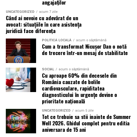
angajaților
sprijin integrat.
UNCATEGORIZED
acum 7 zile
Pe lângă accesul gratuit la sălile de curs și atelierele de
Tractări Auto în București –
Când ai nevoie cu adevărat de un
practică, beneficiarii primesc pachete logistice și
avocat: situațiile în care asistența
Servicii Complete 24/7
alimentare săptămânale. Această abordare asigură
juridică face diferența
condițiile necesare pentru ca fiecare participant să se
POLITICĂ LOCALĂ
acum o săptămână
Indiferent de sectorul în care te afli – din Centrul Vechi
concentreze exclusiv pe învățare și pe dezvoltarea
Cum a transformat Nicușor Dan o notă
până în Pipera, din Băneasa până în Militari – Dracul
propriilor competențe.
de trecere într-un mesaj de stabilitate
Tractari acoperă întregul București și județul Ilfov cu o
flotă proprie de platforme moderne și șoferi
SOCIAL
acum o săptămână
experimentați.
Cu aproape 60% din decesele din
România cauzate de bolile
Un pas sigur către o carieră
De ce să alegi Dracul Tractari în
cardiovasculare, rapiditatea
modernă
diagnosticului în urgențe devine o
București?
prioritate națională
Tranziția verde și digitală nu este un obstacol, ci cea mai
UNCATEGORIZED
acum 5 zile
Beneficiu
Detaliu
mare oportunitate de dezvoltare pentru tinerii din Sud-
Tot ce trebuie sa stii inainte de Summer
Well 2026. Ghidul complet pentru editia
Muntenia. O calificare care combină practica meseriei cu
Timp mediu de sosire
20–30 minute în București și
aniversara de 15 ani
Ilfov
tehnologia modernă garantează o poziție competitivă