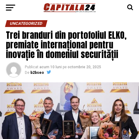
UNCATEGORIZED
Trei branduri din portofoliul ELKO,
premiate internațional pentru
inovație în domeniul securității
Publicat
acum 10 luni
pe
octombrie 20, 2025
De
b2bseo