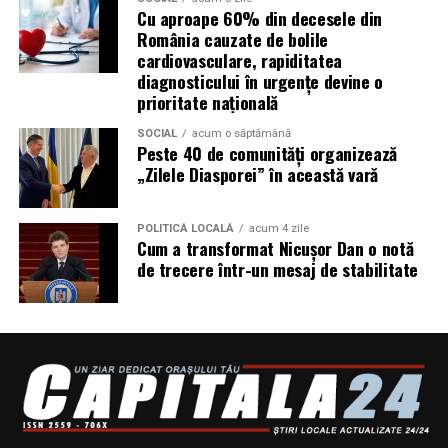
Cu aproape 60% din decesele din
România cauzate de bolile
tehnologie USVO;
cardiovasculare, rapiditatea
diagnosticului în urgențe devine o
stabilitate termică ridicată;
prioritate națională
rezistență la oxidare;
SOCIAL
acum o săptămână
protecție împotriva uzurii;
Peste 40 de comunități organizează
„Zilele Diasporei” în această vară
reducerea depunerilor;
protejarea turbinei;
POLITICĂ LOCALĂ
acum 4 zile
Cum a transformat Nicușor Dan o notă
compatibilitate cu numeroase aprobări OEM;
de trecere într-un mesaj de stabilitate
performanțe foarte bune la pornirea la rece;
compatibilitate cu motoarele moderne diesel și
benzină.
Ravenol VMP USVO 5W30 vs alte uleiuri 5W30
Mulți șoferi compară acest produs cu alte uleiuri
premium.