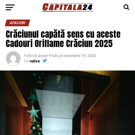
AFACERI
Crăciunul capătă sens cu aceste
Cadouri Oriflame Crăciun 2025
Publicat
acum 9 luni
pe
noiembrie 19, 2025
De
native