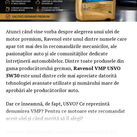
Alegerea cadoului pentru partener e ca o mini-dramă
Atunci când vine vorba despre alegerea unui ulei de
romantică cu happy-end… speri tu. Te gândești la ce-i
motor premium, Ravenol este unul dintre numele care
place, la ce i-ar folosi, la ce îl va surprinde, și totuși, în
apar tot mai des în recomandările mecanicilor, ale
mintea ta, fiecare idee e fie „prea clasică”, fie „prea
pasionaților auto și ale comunităților dedicate
extravagantă”. La final, ajungi să-l alegi cu un zâmbet
întreținerii automobilelor. Dintre toate produsele din
ștrengăresc și gândul că îl vei face să se simtă acel
gama producătorului german,
Ravenol VMP USVO
bărbat legendar și, cel mai important, iubit.
5W30
este unul dintre cele mai apreciate datorită
tehnologiei avansate utilizate și numărului mare de
aprobări ale producătorilor auto.
Cadouri pentru mame: a ta și a lui
– 64.99-99.99
Dar ce înseamnă, de fapt, USVO? Ce reprezintă
lei
(Multivitamine și minerale pentru femei 64.99 lei,
denumirea VMP? Pentru ce motoare este recomandat
Perle bronzante 71.99 lei
,
Set Amber Elixir 99.99 lei)
acest ulei și când merită să îl alegi?
În acest ghid complet analizăm caracteristicile lui