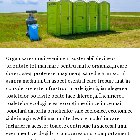
Cadou pentru sora ta
– intre 68-144 lei
(
Capsule faciale
lichide de frână;
cu vitamina C 144.00 lei, ceas Magical Midnights 143 lei,
antigel;
Vitamina D3 67.99 lei
)
lubrifianți industriali;
produse speciale pentru competiții.
Astăzi, brandul este apreciat în special pentru
tehnologiile proprii și pentru numărul mare de aprobări
Organizarea unui eveniment sustenabil devine o
OEM.
prioritate tot mai mare pentru multe organizații care
doresc să-și protejeze imaginea și să reducă impactul
Ce înseamnă Ravenol VMP?
asupra mediului. Un aspect esențial care trebuie luat în
Alegerea cadoului pentru sora ta e o combinație între
considerare este infrastructura de igienă, iar alegerea
Denumirea
VMP
identifică o gamă de uleiuri dezvoltate
„știu exact ce-i place” și „o să râdă dacă nu-i place”. Vrei
toaletelor potrivite poate face diferența. Închirierea
pentru motoare moderne care necesită performanțe
ceva care să o facă să se simtă specială, dar și util în viața
toaletelor ecologice este o opțiune din ce în ce mai
ridicate și compatibilitate cu numeroase specificații ale
ei de zi cu zi , cum ar fi un ceas elegant sau supliment cu
populară datorită beneficiilor sale ecologice, economice
constructorilor auto.
Vitamina D3 pentru că tu știi cât de puțin timp petrece
și de imagine. Află mai multe despre modul în care
în aer liber. E acea senzație de „suntem surori, știu ce-i
Acest produs este destinat în special motoarelor
închirierea acestor toalete contribuie la succesul unui
inima ta și vreau să o răsfăț un pic”.
moderne pe benzină și diesel, inclusiv celor echipate cu:
eveniment verde și la promovarea unui comportament