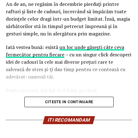
An de an, ne regăsim în decembrie pierduți printre
rafturi și liste de cadouri, încercând să împăcăm toate
dorințele celor dragi într-un budget limitat. Însă, magia
sărbătorilor stă în timpul petrecut împreună și în
gesturi simple, nu în alergătura prin magazine.
Iată vestea bună: există
un loc unde găsești câte ceva
fermecător pentru fiecare
– cu un singur click descoperi
idei de cadouri la cele mai diverse prețuri care te
salvează de stres și-ți dau timp pentru ce contează cu
adevărat: oamenii tăi.
Poate nu crezi, dar hai să îi luăm pe rând:
CITESTE IN CONTINUARE
Cadou pentru cea mai bună prietenă
– între 42 –
103.00
lei (luciu de buze glitter 41,99 lei, parfum Divine
ITI RECOMANDAM
Dark Velvet 84.99 lei, Ser cu 10% Niacinamidă 103.00 lei)