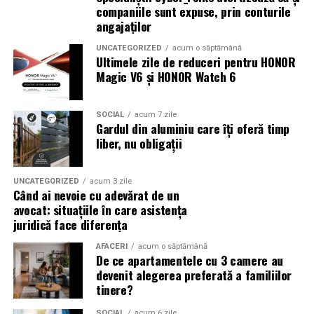
constantă.
companiile sunt expuse, prin conturile
aprecierea publicului și vor promova valori ecologice în
recomandările producătorului mașinii.
angajaților
rândul participanților.
În concluzie, un website performant reprezintă
Ravenol VMP USVO 5W30 și DPF
UNCATEGORIZED
acum o săptămână
fundamentul unei strategii digitale de succes.
Ultimele zile de reduceri pentru HONOR
Motoarele diesel moderne utilizează filtre de particule
Combinarea unei experiențe excelente pentru utilizatori
Magic V6 și HONOR Watch 6
(DPF), iar alegerea unui ulei compatibil este foarte
cu optimizarea și promovarea eficientă poate
importantă.
transforma mediul online într-o sursă stabilă de vânzări
SOCIAL
acum 7 zile
și oportunități pentru orice afacere.
Gardul din aluminiu care îți oferă timp
Un ulei formulat pentru utilizarea cu DPF contribuie la:
liber, nu obligații
(Advertorial)
reducerea acumulării de reziduuri;
UNCATEGORIZED
acum 3 zile
protejarea filtrului de particule;
Când ai nevoie cu adevărat de un
avocat: situațiile în care asistența
funcționarea eficientă a sistemului antipoluare.
juridică face diferența
Acest aspect este esențial pentru reducerea riscului
AFACERI
acum o săptămână
De ce apartamentele cu 3 camere au
unor reparații costisitoare.
devenit alegerea preferată a familiilor
tinere?
Avantajele Ravenol VMP USVO 5W30
Printre cele mai importante avantaje se numără:
SOCIAL
acum 6 zile