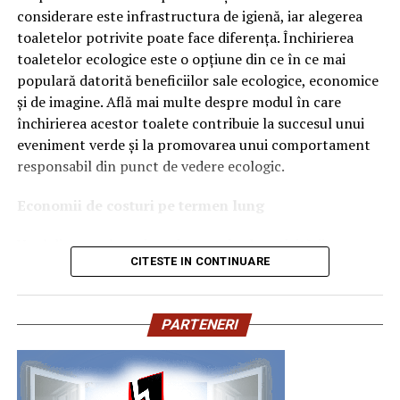
considerare este infrastructura de igienă, iar alegerea
Denumirea
VMP
identifică o gamă de uleiuri dezvoltate
toaletelor potrivite poate face diferența. Închirierea
pentru motoare moderne care necesită performanțe
toaletelor ecologice este o opțiune din ce în ce mai
ridicate și compatibilitate cu numeroase specificații ale
populară datorită beneficiilor sale ecologice, economice
constructorilor auto.
și de imagine. Află mai multe despre modul în care
Acest produs este destinat în special motoarelor
închirierea acestor toalete contribuie la succesul unui
moderne pe benzină și diesel, inclusiv celor echipate cu:
eveniment verde și la promovarea unui comportament
responsabil din punct de vedere ecologic.
turbocompresor;
Economii de costuri pe termen lung
filtru de particule DPF;
Unul dintre cele mai mari avantaje ale activității
catalizatoare moderne;
CITESTE IN CONTINUARE
de
închiriere toalete ecologice
este economia de costuri.
sisteme Start-Stop.
Deși există un cost inițial pentru închirierea acestora, pe
termen lung, aceasta este o opțiune mai rentabilă decât
Ce înseamnă USVO?
PARTENERI
construirea unei infrastructuri permanente de toalete.
Una dintre cele mai importante caracteristici ale acestui
Toaletele ecologice nu necesită conexiuni complexe la
ulei este tehnologia
USVO
.
rețelele de apă sau canalizare, ceea ce înseamnă că nu
trebuie să investești în aceste infrastructuri
USVO vine de la: