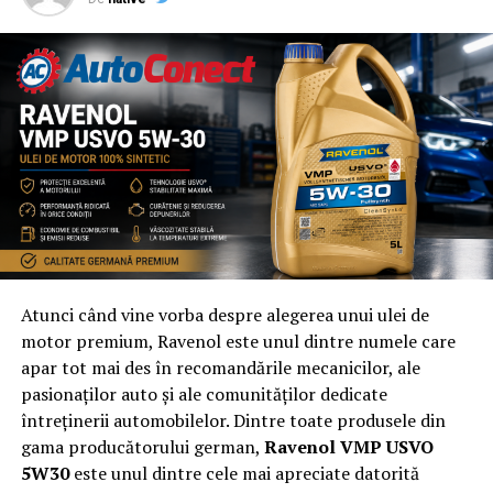
principalele beneficii oferite de
Workerpark.com
sunt:
• Înscriere gratuită;
• Afișarea publică a datelor de contact, fără costuri;
• Contact direct între prestator și client, gratuit.
Despre Workerpark.com
Workerpark.com
este prima agendă online de contacte
profesionale dedicată serviciilor la cerere. Platforma
facilitează conexiunea directă între cei care oferă și cei
care caută servicii, într-un mod simplu, rapid și eficient.
Crearea contului și publicarea profilului sunt gratuite,
iar utilizatorii pot contacta direct furnizorii de servicii.
Atunci când vine vorba despre alegerea unui ulei de
motor premium, Ravenol este unul dintre numele care
ARTICOLE PE ACEIASI TEMA:
apar tot mai des în recomandările mecanicilor, ale
pasionaților auto și ale comunităților dedicate
URMATORUL
NOU la El Studio: aparatul Hydrafacial, standardul
întreținerii automobilelor. Dintre toate produsele din
modern în îngrijirea pielii
gama producătorului german,
Ravenol VMP USVO
5W30
este unul dintre cele mai apreciate datorită
NU RATATI