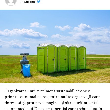
folosirea de zi cu zi, cât și în motorsport.
De
Succes
Ravenol produce:
uleiuri pentru motoare pe benzină;
uleiuri pentru motoare diesel;
uleiuri pentru transmisii;
lichide de frână;
antigel;
lubrifianți industriali;
produse speciale pentru competiții.
Astăzi, brandul este apreciat în special pentru
tehnologiile proprii și pentru numărul mare de aprobări
Organizarea unui eveniment sustenabil devine o
OEM.
prioritate tot mai mare pentru multe organizații care
doresc să-și protejeze imaginea și să reducă impactul
Ce înseamnă Ravenol VMP?
asupra mediului. Un aspect esențial care trebuie luat în