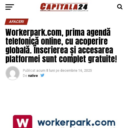
AFACERI
Workerpark.com, prima agendă
telefonică online, cu acoperire
globală. Înscrierea și accesarea
platformei sunt complet gratuite!
Publicat
acum 8 luni
pe
decembrie 16, 2025
De
native