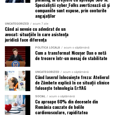
Specialiștii cyber_Folks avertizează că și
corespunzătoare pentru a preveni mirosurile neplăcute
compatibilitate cu DPF;
companiile sunt expuse, prin conturile
și pot include facilități suplimentare, cum ar fi iluminare
protecție pentru turbocompresor;
angajaților
solară sau podele antiderapante. De asemenea, multe
reducerea depunerilor;
facilități ecologice sunt echipate cu sisteme moderne de
UNCATEGORIZED
acum 7 zile
Când ai nevoie cu adevărat de un
curățare și întreținere, astfel încât igiena să fie mereu la
stabilitate la temperaturi ridicate;
avocat: situațiile în care asistența
un nivel ridicat.
juridică face diferența
protecție împotriva uzurii.
În plus, o toaletă ecologică este foarte ușor de
POLITICĂ LOCALĂ
acum o săptămână
Aceste caracteristici îl recomandă pentru utilizarea pe
Cum a transformat Nicușor Dan o notă
amplasat, ceea ce înseamnă că aceste toalete pot fi
numeroase motoare diesel Euro 5 și Euro 6.
de trecere într-un mesaj de stabilitate
plasate strategic în locații convenabile pentru
participanți, fără a afecta fluxul evenimentului.
Este potrivit pentru motoarele pe benzină?
UNCATEGORIZED
acum o săptămână
Când laserul înlocuiește freza: Atelierul
Da.
Încurajarea comportamentului responsabil al
de Zâmbete explică în ce situații clinice
participanților
folosește tehnologia Er:YAG
Motoarele moderne pe benzină solicită intens uleiul, în
special cele echipate cu:
Un alt beneficiu important al închirierii categoriei de
SOCIAL
acum o săptămână
Cu aproape 60% din decesele din
toaletă ecologică este că aceasta contribuie la educarea
România cauzate de bolile
injecție directă;
participanților despre importanța protejării mediului.
cardiovasculare, rapiditatea
Când un eveniment promovează utilizarea de soluții