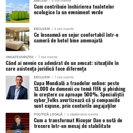
Rezultatul este un echilibru foarte bun între protecție și
AFACERI
6 zile inainte
soluțiile tradiționale, care sunt mult mai dăunătoare
Cum contribuie închirierea toaletelor
economie de combustibil.
pentru natură. Astfel, toaletele ecologice contribuie la
ecologice la un eveniment verde
promovarea unui comportament responsabil din punct
Pentru ce motoare este recomandat Ravenol VMP
de vedere ecologic și ajută la protejarea resurselor
USVO 5W30?
EXCLUSIV
6 zile inainte
naturale.
Ce înseamnă un sejur confortabil într-o
Tipul de
ulei de motor Ravenol
VMP USVO 5W30 este
cameră de hotel bine amenajată
recomandat pentru numeroase motoare moderne care
Impactul pozitiv asupra imaginii evenimentului
necesită un ulei 5W30 cu aprobări OEM specifice.
Alegerea unor soluții ecologice, precum tipul ecologic
UNCATEGORIZED
7 zile inainte
Când ai nevoie cu adevărat de un avocat: situațiile în
În funcție de specificațiile constructorului, poate fi
de toaletă, poate aduce beneficii semnificative imaginii
care asistența juridică face diferența
utilizat pe vehicule ale unor mărci precum:
unui eveniment. Într-o eră în care participanții devin din
EXCLUSIV
7 zile inainte
ce în ce mai conștienți de problemele de mediu,
Cupa Mondială a fraudelor online: peste
organizatorii care aleg să adopte soluții sustenabile, cum
BMW;
13.000 de domenii cu temă FIFA și phishing
ar fi închirierea toaletelor din gama ecologică, pot
în creștere cu aproape 500%. Specialiștii
Mercedes-Benz;
cyber_Folks avertizează că și companiile
câștiga aprecierea publicului.
sunt expuse, prin conturile angajaților
Volkswagen;
Aceasta nu doar că îmbunătățește percepția față de
POLITICĂ LOCALĂ
o săptămână inainte
Audi;
Cum a transformat Nicușor Dan o notă de
eveniment, dar poate și atrage mai mulți participanți
trecere într-un mesaj de stabilitate
Skoda;
care sunt interesați de susținerea unor cauze ecologice.