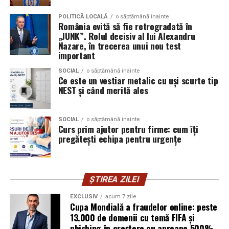
Promovând un eveniment “verde”, organizatorii pot
Seat;
atrage atenția asupra angajamentului față de protejarea
POLITICĂ LOCALĂ
o săptămână inainte
Porsche;
România evită să fie retrogradată în
mediului și față de responsabilitatea socială.
„JUNK”. Rolul decisiv al lui Alexandru
Opel;
Nazare, în trecerea unui nou test
Participanții vor aprecia cu siguranță faptul că
important
Ford;
organizatorii au ales să adopte soluții care protejează
SOCIAL
o săptămână inainte
natura. De asemenea, acest lucru poate contribui la
Renault și altele.
Ce este un vestiar metalic cu uși scurte tip
creșterea reputației evenimentului și la creșterea
NEST și când merită ales
Compatibilitatea exactă trebuie verificată întotdeauna
numărului de participanți în edițiile viitoare.
în manualul vehiculului sau în documentația tehnică a
producătorului.
Confortul participanților
SOCIAL
o săptămână inainte
Curs prim ajutor pentru firme: cum îți
pregătești echipa pentru urgențe
Este potrivit pentru motoarele diesel?
Deși un eveniment verde presupune economii de costuri
și un impact pozitiv asupra mediului, nu trebuie să se
Da.
facă compromisuri în ceea ce privește confortul
ȘTIREA ZILEI
participanților. Modelele ecologice sunt concepute
Ravenol VMP USVO 5W30 este utilizat frecvent pe
pentru a oferi un nivel ridicat de confort, similar celor
motoare diesel moderne.
EXCLUSIV
acum 7 zile
tradiționale.
Cupa Mondială a fraudelor online: peste
Avantaje:
13.000 de domenii cu temă FIFA și
phishing în creștere cu aproape 500%.
Aceste toalete sunt echipate cu ventilație