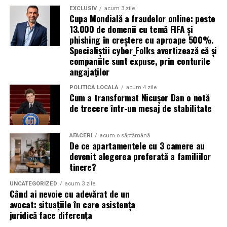
comportament responsabil față de mediu.
Renault;
importante. Crește numărul de clienți, se îmbunătățește
EXCLUSIV
acum 3 zile
Cupa Mondială a fraudelor online: peste
Ford.
notorietatea brandului și se dezvoltă relații mai solide cu
Astfel, organizatorii de evenimente care optează pentru
13.000 de domenii cu temă FIFA și
publicul. În plus, investițiile realizate în mediul digital
aceste toalete fac un pas important spre sustenabilitate
phishing în creștere cu aproape 500%.
Înainte de cumpărare trebuie verificată întotdeauna
produc efecte care se acumulează și generează valoare
Specialiștii cyber_Folks avertizează că și
și își protejează imaginea. Astfel, aceștia vor câștiga
lista oficială de aprobări de pe eticheta produsului și
constantă.
companiile sunt expuse, prin conturile
aprecierea publicului și vor promova valori ecologice în
recomandările producătorului mașinii.
angajaților
rândul participanților.
În concluzie, un website performant reprezintă
Ravenol VMP USVO 5W30 și DPF
POLITICĂ LOCALĂ
acum 4 zile
fundamentul unei strategii digitale de succes.
Cum a transformat Nicușor Dan o notă
Motoarele diesel moderne utilizează filtre de particule
Combinarea unei experiențe excelente pentru utilizatori
de trecere într-un mesaj de stabilitate
(DPF), iar alegerea unui ulei compatibil este foarte
cu optimizarea și promovarea eficientă poate
importantă.
transforma mediul online într-o sursă stabilă de vânzări
AFACERI
acum o săptămână
și oportunități pentru orice afacere.
De ce apartamentele cu 3 camere au
Un ulei formulat pentru utilizarea cu DPF contribuie la:
devenit alegerea preferată a familiilor
(Advertorial)
tinere?
reducerea acumulării de reziduuri;
UNCATEGORIZED
acum 3 zile
protejarea filtrului de particule;
Când ai nevoie cu adevărat de un
avocat: situațiile în care asistența
funcționarea eficientă a sistemului antipoluare.
juridică face diferența