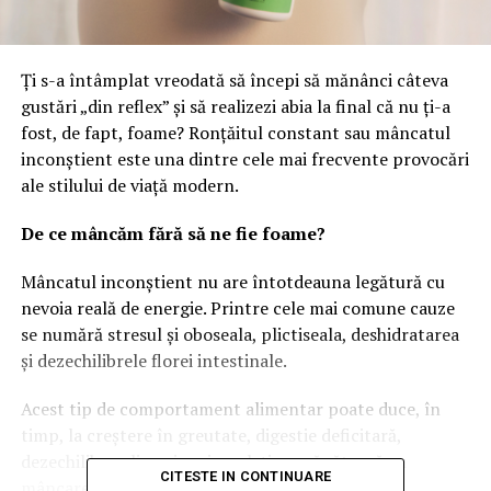
Ți s-a întâmplat vreodată să începi să mănânci câteva
gustări „din reflex” și să realizezi abia la final că nu ți-a
fost, de fapt, foame? Ronțăitul constant sau mâncatul
inconștient este una dintre cele mai frecvente provocări
ale stilului de viață modern.
De ce mâncăm fără să ne fie foame?
Mâncatul inconștient nu are întotdeauna legătură cu
nevoia reală de energie. Printre cele mai comune cauze
se numără stresul și oboseala, plictiseala, deshidratarea
și dezechilibrele florei intestinale.
Acest tip de comportament alimentar poate duce, în
timp, la creștere în greutate, digestie deficitară,
dezechilibre glicemice și o relație nesănătoasă cu
CITESTE IN CONTINUARE
mâncarea.