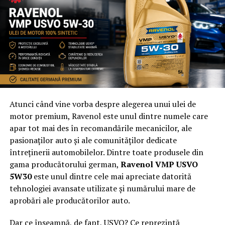
la reducerea poftelor necontrolate
Metabo Boost – suport pentru reglarea apetitului
Metabo Boost din gama Wellosophy by Oriflame este un
supliment alimentar conceput pentru a susține
metabolismul și reglarea senzației de foame, ca parte a
unui stil de viață echilibrat.
Atunci când vine vorba despre alegerea unui ulei de
motor premium, Ravenol este unul dintre numele care
Formula sa conține:
formula TCI-1
(extract de ceai
apar tot mai des în recomandările mecanicilor, ale
negru fermentat, Bifidobacterium breve și extract de
pasionaților auto și ale comunităților dedicate
măr Rocket),
cupru
, care contribuie la metabolismul
întreținerii automobilelor. Dintre toate produsele din
energetic și
zinc
, care contribuie la metabolismul
gama producătorului german,
Ravenol VMP USVO
normal al carbohidraților
5W30
este unul dintre cele mai apreciate datorită
tehnologiei avansate utilizate și numărului mare de
Conform documentației produsului, ingredientele din
aprobări ale producătorilor auto.
formula TCI-1 au demonstrat, în studii in vitro,
capacitatea de a stimula producția de GLP-1. Îl poti
Dar ce înseamnă, de fapt, USVO? Ce reprezintă