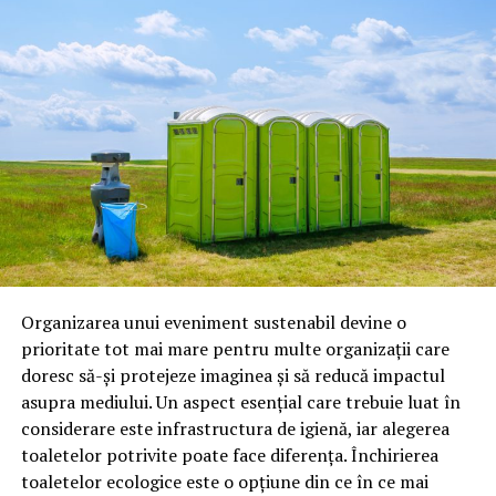
NU RATATI
uleiuri pentru motoare pe benzină;
De ce recomandă companiile Uzinex.ro: service care ține
producția în mișcare
uleiuri pentru motoare diesel;
uleiuri pentru transmisii;
lichide de frână;
antigel;
lubrifianți industriali;
produse speciale pentru competiții.
Astăzi, brandul este apreciat în special pentru
tehnologiile proprii și pentru numărul mare de aprobări
Organizarea unui eveniment sustenabil devine o
OEM.
prioritate tot mai mare pentru multe organizații care
doresc să-și protejeze imaginea și să reducă impactul
Ce înseamnă Ravenol VMP?
asupra mediului. Un aspect esențial care trebuie luat în
considerare este infrastructura de igienă, iar alegerea
Denumirea
VMP
identifică o gamă de uleiuri dezvoltate
toaletelor potrivite poate face diferența. Închirierea
pentru motoare moderne care necesită performanțe
toaletelor ecologice este o opțiune din ce în ce mai
ridicate și compatibilitate cu numeroase specificații ale