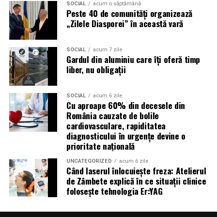
Acest aspect este esențial pentru reducerea riscului
SOCIAL
acum o săptămână
Peste 40 de comunități organizează
unor reparații costisitoare.
„Zilele Diasporei” în această vară
Avantajele Ravenol VMP USVO 5W30
Printre cele mai importante avantaje se numără:
SOCIAL
acum 7 zile
Gardul din aluminiu care îți oferă timp
liber, nu obligații
tehnologie USVO;
stabilitate termică ridicată;
SOCIAL
acum 6 zile
Cu aproape 60% din decesele din
rezistență la oxidare;
România cauzate de bolile
protecție împotriva uzurii;
cardiovasculare, rapiditatea
diagnosticului în urgențe devine o
reducerea depunerilor;
prioritate națională
protejarea turbinei;
UNCATEGORIZED
acum 6 zile
Când laserul înlocuiește freza: Atelierul
compatibilitate cu numeroase aprobări OEM;
de Zâmbete explică în ce situații clinice
performanțe foarte bune la pornirea la rece;
folosește tehnologia Er:YAG
compatibilitate cu motoarele moderne diesel și
benzină.