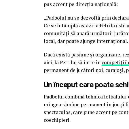
pus accent pe direcția națională:
„Padbolul nu se dezvoltă prin declaraț
Ce se întâmplă astăzi la Petrila este
comunități să apară următorii jucător
local, dar poate ajunge internațional.
Dacă există pasiune și organizare, rez
aici, la Petrila, să intre în
competițiil
permanent de jucători noi, curajoși, 
Un început care poate sch
Padbolul combină tehnica fotbalului c
mingea rămâne permanent în joc și fie
spectaculos, care pune accent pe contr
coechipieri.