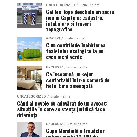
UNCATEGORIZED
5 zile inainte
Galileo Topo deschide un sediu
nou in Capitala: cadastru,
intabulare si trasari
topografice
AFACERI
5 zile inainte
Cum contribuie închirierea
toaletelor ecologice la un
eveniment verde
EXCLUSIV
5 zile inainte
Ce înseamnă un sejur
confortabil într-o cameră de
hotel bine amenajată
UNCATEGORIZED
6 zile inainte
Când ai nevoie cu adevărat de un avocat:
situațiile în care asistența juridică face
diferența
EXCLUSIV
6 zile inainte
Cupa Mondială a fraudelor
online: peste 13.000 de