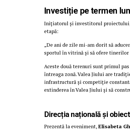
Investiție pe termen lu
Inițiatorul și investitorul proiectului
etapă:
„De ani de zile mi-am dorit să aduce
sportul în vitrină și să ofere tinerilor
Aceste două terenuri sunt primul pas
întreaga zonă. Valea Jiului are tradiți
infrastructură și competiție constantă
extinderea în Valea Jiului și să const
Direcția națională și obiec
Prezentă la eveniment,
Elisabeta G