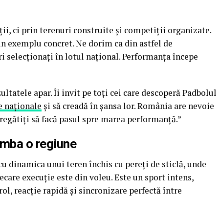
ii, ci prin terenuri construite și competiții organizate.
 un exemplu concret. Ne dorim ca din astfel de
i selecționați în lotul național. Performanța începe
ultatele apar. Îi invit pe toți cei care descoperă Padbolul
e naționale
și să creadă în șansa lor. România are nevoie
pregătiți să facă pasul spre marea performanță.”
imba o regiune
u dinamica unui teren închis cu pereți de sticlă, unde
care execuție este din voleu. Este un sport intens,
ol, reacție rapidă și sincronizare perfectă între