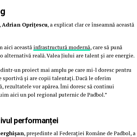
ng
,
Adrian Oprițescu
, a explicat clar ce înseamnă această
m aici această
infrastructură modernă
, care să pună
 o alternativă reală. Valea Jiului are talent și are energie.
 dintr-un proiect mai amplu pe care mi-l doresc pentru
e sportivă și are copii talentați. Dacă le oferim
, rezultatele vor apărea. Îmi doresc să continui
ruim aici un pol regional puternic de Padbol.”
tivul performanței
herghișan
, președinte al Federației Române de Padbol, a