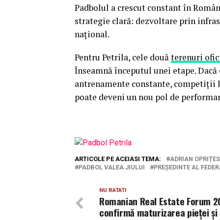
Padbolul a crescut constant în Români
strategie clară: dezvoltare prin infras
național.
Pentru Petrila, cele două
terenuri ofi
Înseamnă începutul unei etape. Dacă 
antrenamente constante, competiții loc
poate deveni un nou pol de performa
ARTICOLE PE ACEIASI TEMA:
ADRIAN OPRIȚE
PADBOL VALEA JIULUI
PREȘEDINTE AL FEDE
NU RATATI
Romanian Real Estate Forum 2
confirmă maturizarea pieței și