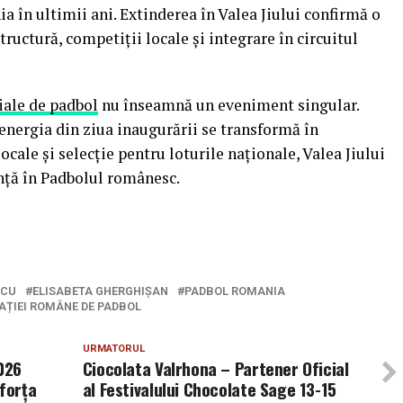
a în ultimii ani. Extinderea în Valea Jiului confirmă o
tructură, competiții locale și integrare în circuitul
ciale de padbol
nu înseamnă un eveniment singular.
energia din ziua inaugurării se transformă în
ale și selecție pentru loturile naționale, Valea Jiului
nță în Padbolul românesc.
SCU
ELISABETA GHERGHIȘAN
PADBOL ROMANIA
RAȚIEI ROMÂNE DE PADBOL
URMATORUL
026
Ciocolata Valrhona – Partener Oficial
 forța
al Festivalului Chocolate Sage 13-15