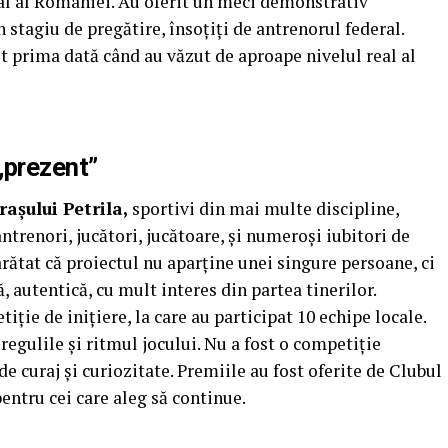
onal al României. Au oferit un meci demonstrativ
 stagiu de pregătire, însoțiți de antrenorul federal.
st prima dată când au văzut de aproape nivelul real al
„prezent”
așului Petrila,
sportivi din mai multe discipline,
antrenori, jucători, jucătoare, și numeroși iubitori de
rătat că proiectul nu aparține unei singure persoane, ci
, autentică, cu mult interes din partea tinerilor.
ție de inițiere, la care au participat 10 echipe locale.
regulile și ritmul jocului. Nu a fost o competiție
de curaj și curiozitate. Premiile au fost oferite de Clubul
entru cei care aleg să continue.