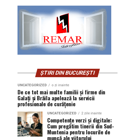
ȘTIRI DIN BUCUREȘTI
UNCATEGORIZED
o zi inainte
De ce tot mai multe familii și firme din
Galați și Brăila apelează la servicii
profesionale de curățenie
UNCATEGORIZED
2 zile inainte
Competențe verzi și digitale:
Cum pregătim tinerii din Sud-
Muntenia pentru locurile de
muncă ale viitorului