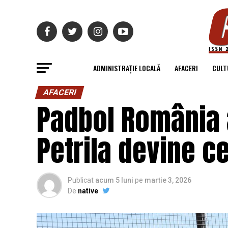
ADMINISTRAȚIE LOCALĂ
AFACERI
CULT
AFACERI
Padbol România a
Petrila devine ce
Publicat
acum 5 luni
pe
martie 3, 2026
De
native