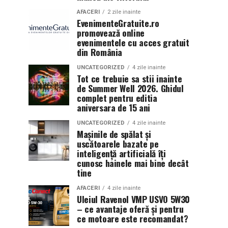
AFACERI
2 zile inainte
EvenimenteGratuite.ro
promovează online
evenimentele cu acces gratuit
din România
UNCATEGORIZED
4 zile inainte
Tot ce trebuie sa stii inainte
de Summer Well 2026. Ghidul
complet pentru editia
aniversara de 15 ani
UNCATEGORIZED
4 zile inainte
Mașinile de spălat și
uscătoarele bazate pe
inteligență artificială îți
cunosc hainele mai bine decât
tine
AFACERI
4 zile inainte
Uleiul Ravenol VMP USVO 5W30
– ce avantaje oferă și pentru
ce motoare este recomandat?