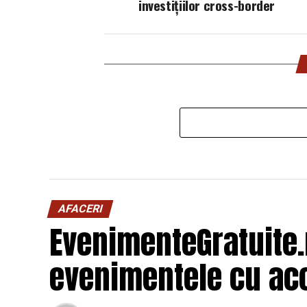
investițiilor cross-border
AFACERI
EvenimenteGratuite
evenimentele cu acc