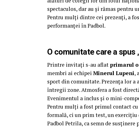
alături de colegii lor din lotul nați
spectaculos, dar au și rămas pentru un
Pentru mulți dintre cei prezenți, a fo
performanței în Padbol.
O comunitate care a spus 
Printre invitați s-au aflat
primarul or
membri ai echipei
Minerul Lupeni
, 
sport din comunitate. Prezența lor a a
întregii zone. Atmosfera a fost directă
Evenimentul a inclus și o mini-competi
Pentru mulți a fost primul contact cu 
formală, ci un prim test, un exercițiu 
Padbol Petrila, ca semn de susținere p