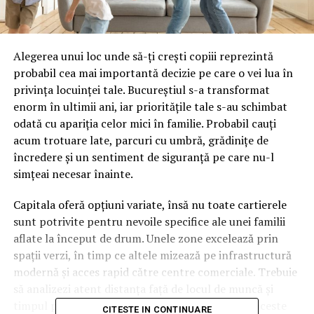
Alegerea unui loc unde să-ți crești copiii reprezintă
probabil cea mai importantă decizie pe care o vei lua în
privința locuinței tale. Bucureștiul s-a transformat
enorm în ultimii ani, iar prioritățile tale s-au schimbat
odată cu apariția celor mici în familie. Probabil cauți
acum trotuare late, parcuri cu umbră, grădinițe de
încredere și un sentiment de siguranță pe care nu-l
simțeai necesar înainte.
Capitala oferă opțiuni variate, însă nu toate cartierele
sunt potrivite pentru nevoile specifice ale unei familii
aflate la început de drum. Unele zone excelează prin
spații verzi, în timp ce altele mizează pe infrastructură
modernă și acces rapid către centre comerciale. Trebuie
să analizezi atent distanța față de locul de muncă și
timpul pe care îl vei petrece în trafic, deoarece aceste
CITESTE IN CONTINUARE