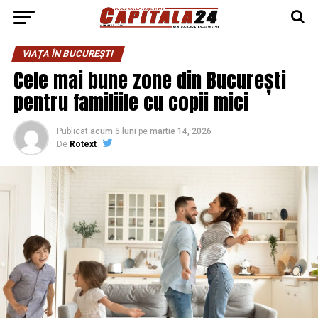
VIAȚA ÎN BUCUREȘTI
Cele mai bune zone din București
pentru familiile cu copii mici
Publicat
acum 5 luni
pe
martie 14, 2026
De
Rotext