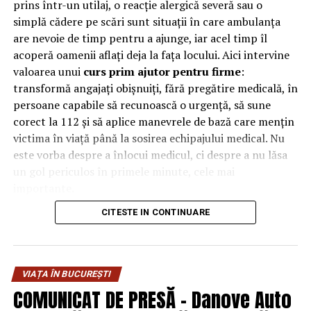
prins într-un utilaj, o reacție alergică severă sau o
educaționale diverse, de la After School până la școli de
simplă cădere pe scări sunt situații în care ambulanța
muzică sau limbi străine. Dacă ai școala aproape, elimini
are nevoie de timp pentru a ajunge, iar acel timp îl
stresul trezitului la ore imposibile și al blocajelor în
acoperă oamenii aflați deja la fața locului. Aici intervine
trafic la prima oră a dimineții.
valoarea unui
curs prim ajutor pentru firme
:
transformă angajați obișnuiți, fără pregătire medicală, în
​De ce este zona de Sud o
persoane capabile să recunoască o urgență, să sune
corect la 112 și să aplice manevrele de bază care mențin
opțiune populară?
victima în viață până la sosirea echipajului medical. Nu
este vorba despre a înlocui medicul, ci despre a nu lăsa
Sectorul 4 a cunoscut o dezvoltare accelerată și a
un gol periculos în primele minute, cele mai
devenit o destinație preferată pentru familiile tinere.
importante.
Această zonă beneficiază de investiții masive în
infrastructura rutieră și în amenajarea spațiilor publice.
CITESTE IN CONTINUARE
De ce contează primele minute
Pasajele noi și lărgirea bulevardelor au redus
considerabil timpul de deplasare spre centrul orașului.
la locul de muncă
Multe familii caută apartamente in Bucuresti în această
VIAȚA ÎN BUCUREȘTI
În multe urgențe grave, deznodământul se decide
regiune datorită prețurilor mai accesibile comparativ cu
COMUNICAT DE PRESĂ – Danove Auto
înainte ca ambulanța să ajungă. În cazul unui stop
zona de Nord. Parcul Tineretului și Parcul Copiilor