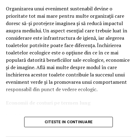
Astăzi, brandul este apreciat în special pentru
tehnologiile proprii și pentru numărul mare de aprobări
Organizarea unui eveniment sustenabil devine o
OEM.
prioritate tot mai mare pentru multe organizații care
doresc să-și protejeze imaginea și să reducă impactul
Ce înseamnă Ravenol VMP?
asupra mediului. Un aspect esențial care trebuie luat în
considerare este infrastructura de igienă, iar alegerea
Denumirea
VMP
identifică o gamă de uleiuri dezvoltate
toaletelor potrivite poate face diferența. Închirierea
pentru motoare moderne care necesită performanțe
toaletelor ecologice este o opțiune din ce în ce mai
ridicate și compatibilitate cu numeroase specificații ale
populară datorită beneficiilor sale ecologice, economice
constructorilor auto.
și de imagine. Află mai multe despre modul în care
Acest produs este destinat în special motoarelor
închirierea acestor toalete contribuie la succesul unui
moderne pe benzină și diesel, inclusiv celor echipate cu:
eveniment verde și la promovarea unui comportament
responsabil din punct de vedere ecologic.
turbocompresor;
Economii de costuri pe termen lung
filtru de particule DPF;
Unul dintre cele mai mari avantaje ale activității
catalizatoare moderne;
CITESTE IN CONTINUARE
de
închiriere toalete ecologice
este economia de costuri.
sisteme Start-Stop.
Deși există un cost inițial pentru închirierea acestora, pe