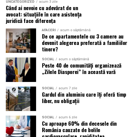
UNCATEGORIZED
acum 3 zile
și oportunități pentru orice afacere.
Când ai nevoie cu adevărat de un
Un ulei formulat pentru utilizarea cu DPF contribuie la:
avocat: situațiile în care asistența
(Advertorial)
juridică face diferența
reducerea acumulării de reziduuri;
AFACERI
acum o săptămână
De ce apartamentele cu 3 camere au
protejarea filtrului de particule;
devenit alegerea preferată a familiilor
funcționarea eficientă a sistemului antipoluare.
tinere?
Acest aspect este esențial pentru reducerea riscului
SOCIAL
acum o săptămână
Peste 40 de comunități organizează
unor reparații costisitoare.
„Zilele Diasporei” în această vară
Avantajele Ravenol VMP USVO 5W30
Printre cele mai importante avantaje se numără:
SOCIAL
acum 7 zile
Gardul din aluminiu care îți oferă timp
liber, nu obligații
tehnologie USVO;
stabilitate termică ridicată;
SOCIAL
acum 6 zile
Cu aproape 60% din decesele din
rezistență la oxidare;
România cauzate de bolile
protecție împotriva uzurii;
cardiovasculare, rapiditatea