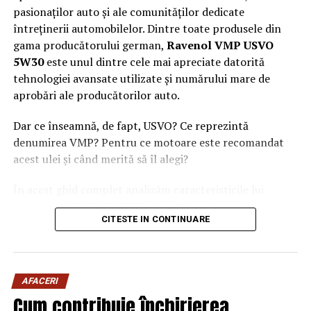
pasionaților auto și ale comunităților dedicate
întreținerii automobilelor. Dintre toate produsele din
gama producătorului german,
Ravenol VMP USVO
5W30
este unul dintre cele mai apreciate datorită
tehnologiei avansate utilizate și numărului mare de
aprobări ale producătorilor auto.
Dar ce înseamnă, de fapt, USVO? Ce reprezintă
denumirea VMP? Pentru ce motoare este recomandat
acest ulei și când merită să îl alegi?
În acest ghid complet analizăm caracteristicile lui
Ravenol VMP USVO 5W30 și explicăm de ce este
CITESTE IN CONTINUARE
considerat unul dintre cele mai performante uleiuri de
motor disponibile în prezent.
Ce este Ravenol?
AFACERI
Ravenol este un producător german de lubrifianți
Cum contribuie închirierea
fondat în anul 1946 și recunoscut la nivel internațional