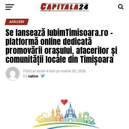
AFACERI
Se lansează IubimTimisoara.ro –
platformă online dedicată
promovării orașului, afacerilor și
comunității locale din Timișoara
Publicat
acum 4 luni
pe
martie 30, 2026
De
native