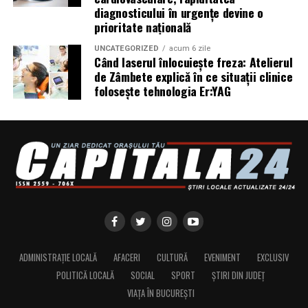
diagnosticului în urgențe devine o
reducerea depunerilor;
prioritate națională
protejarea turbinei;
UNCATEGORIZED
acum 6 zile
Când laserul înlocuiește freza: Atelierul
compatibilitate cu numeroase aprobări OEM;
de Zâmbete explică în ce situații clinice
performanțe foarte bune la pornirea la rece;
folosește tehnologia Er:YAG
compatibilitate cu motoarele moderne diesel și
benzină.
Ravenol VMP USVO 5W30 vs alte uleiuri 5W30
Mulți șoferi compară acest produs cu alte uleiuri
premium.
Diferențele apar în special la:
tehnologia utilizată;
ADMINISTRAȚIE LOCALĂ
AFACERI
CULTURĂ
EVENIMENT
EXCLUSIV
POLITICĂ LOCALĂ
SOCIAL
SPORT
ȘTIRI DIN JUDEȚ
aprobările OEM;
VIAȚA ÎN BUCUREȘTI
stabilitatea vâscozității;