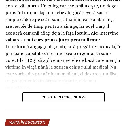
contează enorm. Un coleg care se prăbușește, un deget
atât în timpul utilizării, cât și în depozitare.
prins într-un utilaj, o reacție alergică severă sau o
simplă cădere pe scări sunt situații în care ambulanța
​Verifică etanșeitatea doar cu
are nevoie de timp pentru a ajunge, iar acel timp îl
apă și săpun
acoperă oamenii aflați deja la fața locului. Aici intervine
valoarea unui
curs prim ajutor pentru firme
:
Niciodată, sub nicio formă, nu folosi flacăra brichetei sau
transformă angajați obișnuiți, fără pregătire medicală, în
a chibritului pentru a verifica dacă scapă gaz pe la
persoane capabile să recunoască o urgență, să sune
îmbinări. Aceasta este o greșeală care poate duce la
corect la 112 și să aplice manevrele de bază care mențin
explozie instantanee. Singura metodă sigură și
victima în viață până la sosirea echipajului medical. Nu
acceptată este folosirea unei soluții de apă cu săpun sau
este vorba despre a înlocui medicul, ci despre a nu lăsa
detergent de vase. Aplică spuma obținută pe robinet, pe
un gol periculos în primele minute, cele mai
piulița regulatorului și pe lungimea furtunului.
importante.
Dacă există o scurgere, oricât de mică, săpunul va forma
CITESTE IN CONTINUARE
De ce contează primele minute
bule de aer care se umflă vizibil. Această verificare
trebuie făcută de fiecare dată când schimbi butelia sau
la locul de muncă
când muți aragazul dintr-un loc în altul. Este o
VIAȚA ÎN BUCUREȘTI
procedură care durează mai puțin de un minut, dar care
În multe urgențe grave, deznodământul se decide