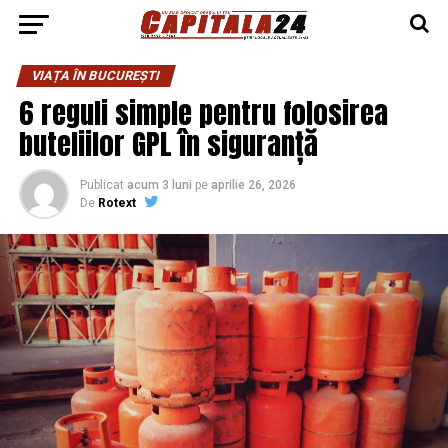
VIAȚA ÎN BUCUREȘTI
​6 reguli simple pentru folosirea
buteliilor GPL în siguranță
Publicat
acum 3 luni
pe
aprilie 26, 2026
De
Rotext