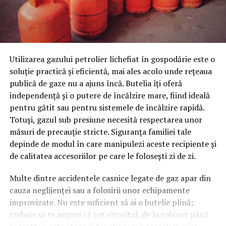
Utilizarea gazului petrolier lichefiat în gospodărie este o
soluție practică și eficientă, mai ales acolo unde rețeaua
publică de gaze nu a ajuns încă. Butelia îți oferă
independență și o putere de încălzire mare, fiind ideală
pentru gătit sau pentru sistemele de încălzire rapidă.
Totuși, gazul sub presiune necesită respectarea unor
măsuri de precauție stricte. Siguranța familiei tale
depinde de modul în care manipulezi aceste recipiente și
de calitatea accesoriilor pe care le folosești zi de zi.
Multe dintre accidentele casnice legate de gaz apar din
cauza neglijenței sau a folosirii unor echipamente
improvizate. Nu este suficient să ai o butelie plină;
trebuie să te asiguri că tot circuitul, de la robinet până