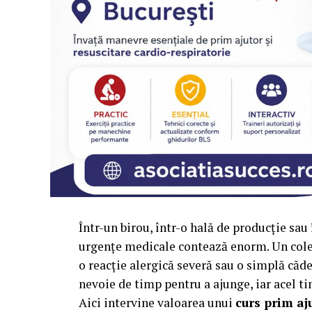
Într-un birou, într-o hală de producție sa
urgențe medicale contează enorm. Un coleg 
o reacție alergică severă sau o simplă căde
nevoie de timp pentru a ajunge, iar acel tim
Aici intervine valoarea unui
curs prim aj