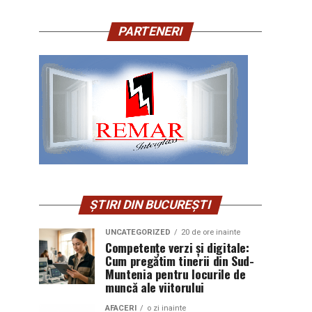
PARTENERI
ȘTIRI DIN BUCUREȘTI
UNCATEGORIZED
20 de ore inainte
Competențe verzi și digitale:
Cum pregătim tinerii din Sud-
Muntenia pentru locurile de
muncă ale viitorului
AFACERI
o zi inainte