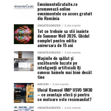
EvenimenteGratuite.ro
promovează online
evenimentele cu acces gratuit
din România
UNCATEGORIZED
3 zile inainte
Tot ce trebuie sa stii inainte
de Summer Well 2026. Ghidul
complet pentru editia
aniversara de 15 ani
UNCATEGORIZED
3 zile inainte
Mașinile de spălat și
uscătoarele bazate pe
inteligență artificială îți
cunosc hainele mai bine decât
tine
AFACERI
3 zile inainte
Uleiul Ravenol VMP USVO 5W30
– ce avantaje oferă și pentru
ce motoare este recomandat?
UNCATEGORIZED
4 zile inainte