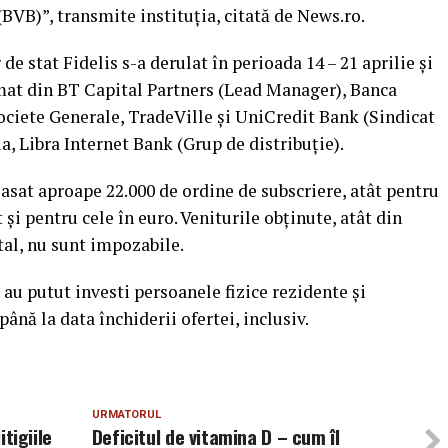
BVB)”, transmite instituţia, citată de News.ro.
de stat Fidelis s-a derulat în perioada 14 – 21 aprilie şi
rmat din BT Capital Partners (Lead Manager), Banca
iete Generale, TradeVille şi UniCredit Bank (Sindicat
a, Libra Internet Bank (Grup de distribuţie).
lasat aproape 22.000 de ordine de subscriere, atât pentru
t şi pentru cele în euro. Veniturile obţinute, atât din
ital, nu sunt impozabile.
s au putut investi persoanele fizice rezidente şi
ână la data închiderii ofertei, inclusiv.
URMATORUL
itigiile
Deficitul de vitamina D – cum îl