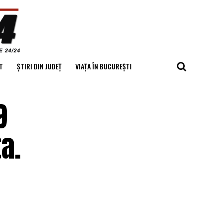
T
ȘTIRI DIN JUDEȚ
VIAȚA ÎN BUCUREȘTI
9
a.