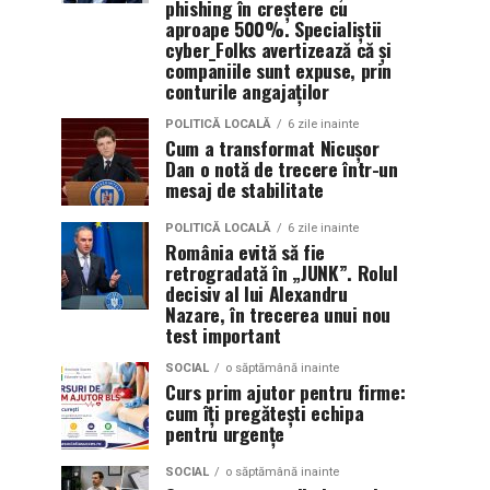
phishing în creștere cu
aproape 500%. Specialiștii
cyber_Folks avertizează că și
companiile sunt expuse, prin
conturile angajaților
POLITICĂ LOCALĂ
6 zile inainte
Cum a transformat Nicușor
Dan o notă de trecere într-un
mesaj de stabilitate
POLITICĂ LOCALĂ
6 zile inainte
România evită să fie
retrogradată în „JUNK”. Rolul
decisiv al lui Alexandru
Nazare, în trecerea unui nou
test important
SOCIAL
o săptămână inainte
Curs prim ajutor pentru firme:
cum îți pregătești echipa
pentru urgențe
SOCIAL
o săptămână inainte