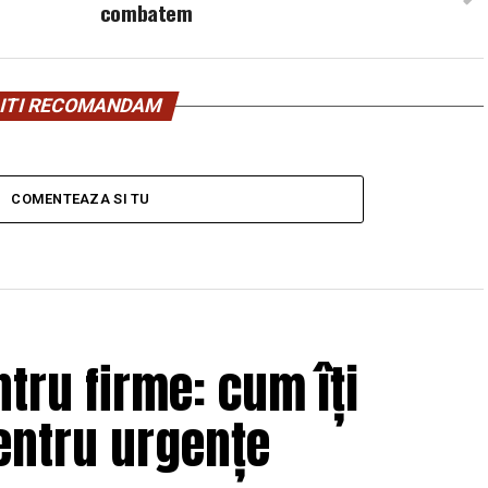
combatem
ITI RECOMANDAM
COMENTEAZA SI TU
tru firme: cum îți
entru urgențe