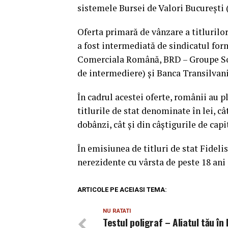
sistemele Bursei de Valori Bucureşti (
Oferta primară de vânzare a titlurilor 
a fost intermediată de sindicatul fo
Comerciala Română, BRD – Groupe Soc
de intermediere) şi Banca Transilvani
În cadrul acestei oferte, românii au p
titlurile de stat denominate în lei, câ
dobânzi, cât şi din câştigurile de cap
În emisiunea de titluri de stat Fideli
nerezidente cu vârsta de peste 18 ani p
ARTICOLE PE ACEIASI TEMA:
NU RATATI
Testul poligraf – Aliatul tău în l