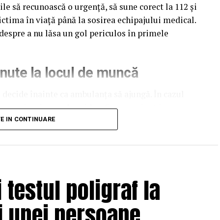
le să recunoască o urgență, să sune corect la 112 și
ctima în viață până la sosirea echipajului medical.
 despre a nu lăsa un gol periculos în primele
nute la locul de muncă
decide înainte ca ambulanța să ajungă. În cazul
supraviețuire scad rapid cu fiecare minut în care nu
iuni ireversibile după doar câteva minute fără
TE IN CONTINUARE
echipaj poate depăși cu ușurință acest interval,
zone periurbane.
ștepte pasiv. Poate începe compresiile toracice,
testul poligraf la
t dacă acesta este disponibil și poate ține victima
ii. Aceeași logică se aplică hemoragiilor severe,
ii unei persoane
ze de sufocare: intervenția imediată, corectă, face