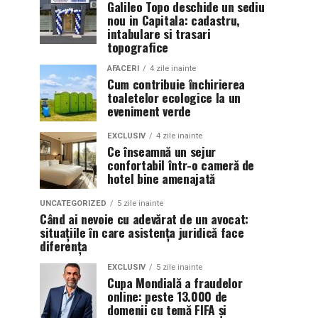
Galileo Topo deschide un sediu
nou in Capitala: cadastru,
intabulare si trasari
topografice
AFACERI
4 zile inainte
Cum contribuie închirierea
toaletelor ecologice la un
eveniment verde
EXCLUSIV
4 zile inainte
Ce înseamnă un sejur
confortabil într-o cameră de
hotel bine amenajată
UNCATEGORIZED
5 zile inainte
Când ai nevoie cu adevărat de un avocat:
situațiile în care asistența juridică face
diferența
EXCLUSIV
5 zile inainte
Cupa Mondială a fraudelor
online: peste 13.000 de
domenii cu temă FIFA și