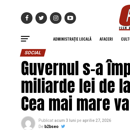
ADMINISTRAȚIE LOCALĂ
AFACERI
CULT
SOCIAL
Guvernul s-a împ
miliarde lei de 
Cea mai mare va
Publicat
acum 3 luni
pe
aprilie 27, 2026
De
b2bseo