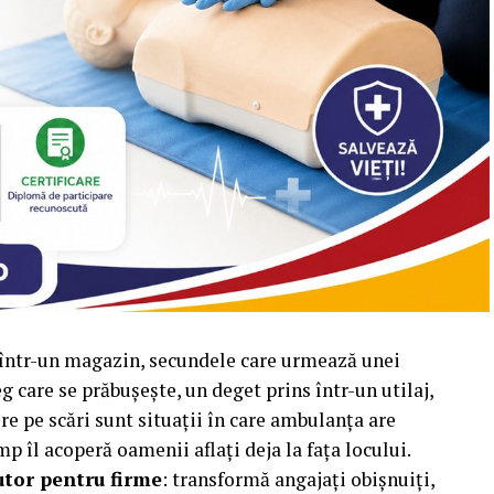
u într-un magazin, secundele care urmează unei
care se prăbușește, un deget prins într-un utilaj,
re pe scări sunt situații în care ambulanța are
p îl acoperă oamenii aflați deja la fața locului.
utor pentru firme
: transformă angajați obișnuiți,