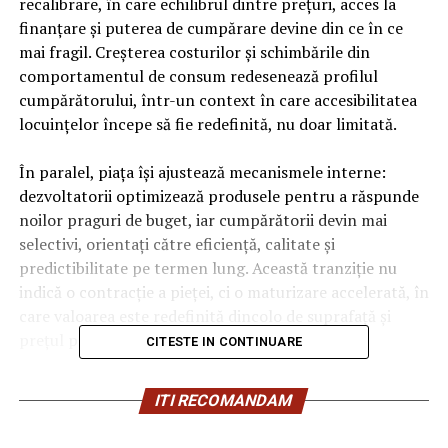
recalibrare, în care echilibrul dintre prețuri, acces la
finanțare și puterea de cumpărare devine din ce în ce
mai fragil. Creșterea costurilor și schimbările din
comportamentul de consum redesenează profilul
cumpărătorului, într-un context în care accesibilitatea
locuințelor începe să fie redefinită, nu doar limitată.
În paralel, piața își ajustează mecanismele interne:
dezvoltatorii optimizează produsele pentru a răspunde
noilor praguri de buget, iar cumpărătorii devin mai
selectivi, orientați către eficiență, calitate și
predictibilitate pe termen lung. Această tranziție nu
indică o contracție a pieței, ci o maturizare accelerată, în
care valoarea este redefinită dincolo de suprafață și
prețul pe metru pătrat.
CITESTE IN CONTINUARE
Contextul actual este caracterizat de o combinație de
ITI RECOMANDAM
factori care afectează direct accesul la locuințe: costuri
de construcție ridicate, creditare mai dificilă și taxe mai