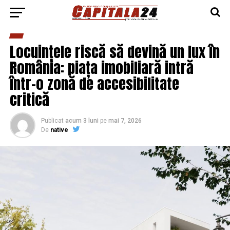
Locuințele riscă să devină un lux în
România: piața imobiliară intră
într-o zonă de accesibilitate
critică
Publicat
acum 3 luni
pe
mai 7, 2026
De
native