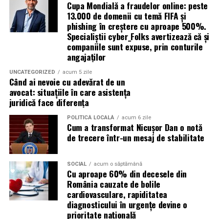
Cupa Mondială a fraudelor online: peste
Conținutul acestui material nu reflectă în mod
13.000 de domenii cu temă FIFA și
obligatoriu poziția oficială a Uniunii Europene sau a
phishing în creștere cu aproape 500%.
Guvernului României.
Specialiștii cyber_Folks avertizează că și
companiile sunt expuse, prin conturile
Informații oficiale complete despre finanțările din
angajaților
fonduri structurale: mfe.gov.ro
UNCATEGORIZED
acum 5 zile
Când ai nevoie cu adevărat de un
avocat: situațiile în care asistența
juridică face diferența
POLITICĂ LOCALĂ
acum 6 zile
Cum a transformat Nicușor Dan o notă
de trecere într-un mesaj de stabilitate
SOCIAL
acum o săptămână
Cu aproape 60% din decesele din
România cauzate de bolile
cardiovasculare, rapiditatea
diagnosticului în urgențe devine o
prioritate națională