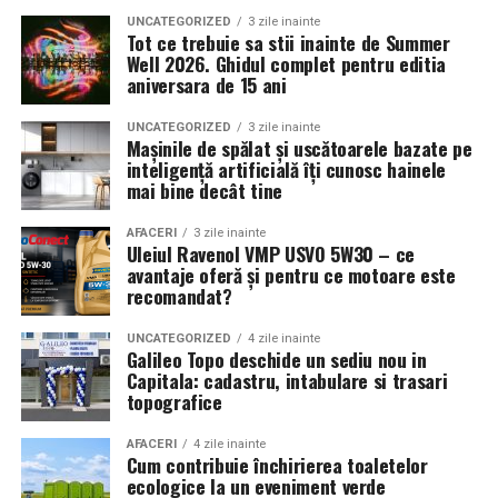
Fiecare modul de calificare include componente
UNCATEGORIZED
3 zile inainte
practice axate pe noile tehnologii și soluții ecologice:
Tot ce trebuie sa stii inainte de Summer
Well 2026. Ghidul complet pentru editia
aniversara de 15 ani
Exerciții practice aplicate:
Cursanții lucrează
direct cu echipamente moderne și tablete
UNCATEGORIZED
3 zile inainte
Mașinile de spălat și uscătoarele bazate pe
electronice pentru simularea sarcinilor de lucru.
inteligență artificială îți cunosc hainele
Conștientizarea amprentei de mediu:
Tinerii
mai bine decât tine
învață cum să reducă consumul nejustificat de
AFACERI
3 zile inainte
energie și materiale la bancul de lucru sau în birou.
Uleiul Ravenol VMP USVO 5W30 – ce
avantaje oferă și pentru ce motoare este
Flexibilitate și adaptabilitate:
Prin stăpânirea
recomandat?
tehnologiei, participanții devin mult mai flexibili și
se pot adapta rapid la cerințele schimburilor
UNCATEGORIZED
4 zile inainte
Galileo Topo deschide un sediu nou in
tehnologice din companii.
Capitala: cadastru, intabulare si trasari
topografice
4. Sprijinul continuu pe
parcursul procesului de învățare
AFACERI
4 zile inainte
Cum contribuie închirierea toaletelor
ecologice la un eveniment verde