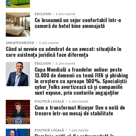
Pentru ca tinerii din comunități izolate sau din medii
defavorizate să poată urma aceste cursuri fără grija
costurilor zilnice, proiectul oferă o serie de măsuri de
EXCLUSIV
4 zile inainte
Ce înseamnă un sejur confortabil într-o
sprijin integrat.
cameră de hotel bine amenajată
Pe lângă accesul gratuit la sălile de curs și atelierele de
practică, beneficiarii primesc pachete logistice și
UNCATEGORIZED
5 zile inainte
Când ai nevoie cu adevărat de un avocat: situațiile în
alimentare săptămânale. Această abordare asigură
care asistența juridică face diferența
condițiile necesare pentru ca fiecare participant să se
concentreze exclusiv pe învățare și pe dezvoltarea
EXCLUSIV
5 zile inainte
Cupa Mondială a fraudelor online: peste
propriilor competențe.
13.000 de domenii cu temă FIFA și phishing
în creștere cu aproape 500%. Specialiștii
cyber_Folks avertizează că și companiile
sunt expuse, prin conturile angajaților
Un pas sigur către o carieră
POLITICĂ LOCALĂ
6 zile inainte
Cum a transformat Nicușor Dan o notă de
trecere într-un mesaj de stabilitate
modernă
Tranziția verde și digitală nu este un obstacol, ci cea mai
POLITICĂ LOCALĂ
7 zile inainte
mare oportunitate de dezvoltare pentru tinerii din Sud-