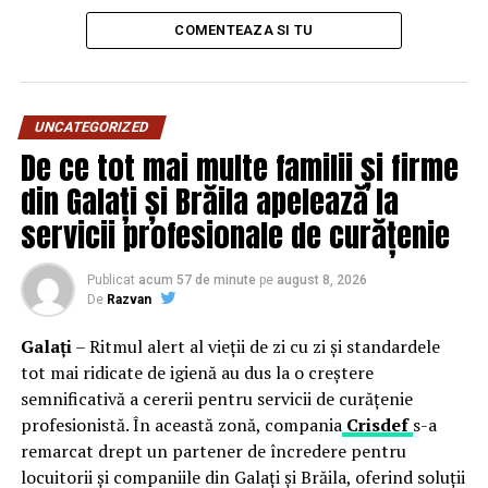
mari, care se reflectă inclusiv în creșterea chiriilor.
COMENTEAZA SI TU
UNCATEGORIZED
„Bucureștiul funcționează ca un puzzle construit fără
De ce tot mai multe familii și firme
imaginea de pe cutie, iar lipsa de coerență urbanistică
din Galați și Brăila apelează la
amplifică diferențele reale de accesibilitate între zone”,
explică Oana Ivan, CEO O.I. Real Estate.
servicii profesionale de curățenie
În acest context, cumpărătorii devin mai selectivi,
Publicat
acum 57 de minute
pe
august 8, 2026
punând accent pe infrastructură, calitatea construcției
De
Razvan
și stabilitatea investiției, iar deciziile de achiziție sunt tot
Galați
– Ritmul alert al vieții de zi cu zi și standardele
mai frecvent amânate.
tot mai ridicate de igienă au dus la o creștere
semnificativă a cererii pentru servicii de curățenie
Pe fondul presiunii asupra prețurilor, piața rezidențială
profesionistă. În această zonă, compania
Crisdef
s-a
din București își schimbă direcția: accentul se mută de la
remarcat drept un partener de încredere pentru
suprafață la modul în care spațiul este utilizat.
locuitorii și companiile din Galați și Brăila, oferind soluții