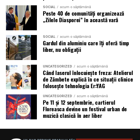
SOCIAL
acum o săptămână
Peste 40 de comunități organizează
„Zilele Diasporei” în această vară
SOCIAL
acum o săptămână
Gardul din aluminiu care îți oferă timp
liber, nu obligații
UNCATEGORIZED
acum o săptămână
Când laserul înlocuiește freza: Atelierul
de Zâmbete explică în ce situații clinice
folosește tehnologia Er:YAG
UNCATEGORIZED
acum o săptămână
Pe 11 și 12 septembrie, cartierul
Floreasca devine un festival urban de
muzică clasică în aer liber