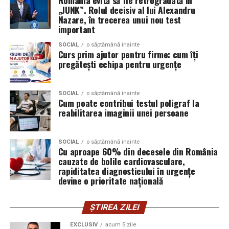
România evită să fie retrogradată în
„JUNK”. Rolul decisiv al lui Alexandru
Muntenia. O calificare care combină practica meseriei cu
Nazare, în trecerea unui nou test
tehnologia modernă garantează o poziție competitivă
important
pe piața muncii și deschide uși către angajatori de top
SOCIAL
o săptămână inainte
din întreaga regiune.
Curs prim ajutor pentru firme: cum îți
pregătești echipa pentru urgențe
Pregătește-te pentru joburile
viitorului alături de noi!
SOCIAL
o săptămână inainte
Cum poate contribui testul poligraf la
Ești un tânăr din județele Argeș, Prahova, Călărași,
reabilitarea imaginii unei persoane
Dâmbovița, Teleorman, Giurgiu sau Ialomița și vrei să
înveți o meserie adaptată cerințelor moderne? Înscrie-
SOCIAL
o săptămână inainte
te gratuit la cursurile noastre de formare!
Cu aproape 60% din decesele din România
cauzate de bolile cardiovasculare,
rapiditatea diagnosticului în urgențe
🔗 Află toate detaliile și înregistrează-te pe:
devine o prioritate națională
tinerisudmuntenia.ro
Program cofinanțat din Fondul Social European+ prin
ȘTIREA ZILEI
Programul Educație și Ocupare 2021 – 2027.
EXCLUSIV
acum 5 zile