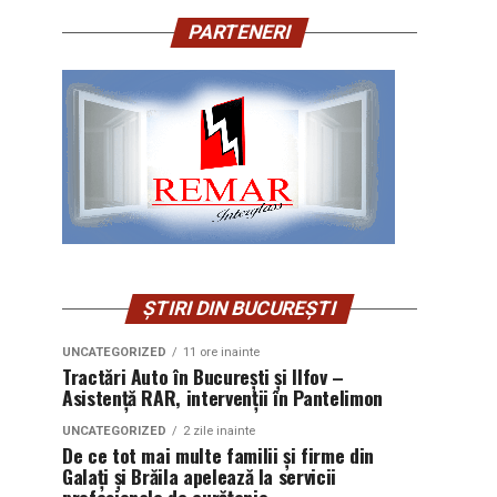
PARTENERI
ȘTIRI DIN BUCUREȘTI
UNCATEGORIZED
11 ore inainte
Tractări Auto în București și Ilfov –
Asistență RAR, intervenții în Pantelimon
UNCATEGORIZED
2 zile inainte
De ce tot mai multe familii și firme din
Galați și Brăila apelează la servicii