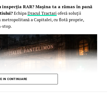
ru inspecția RAR? Mașina ta a rămas în pană
iului?
Echipa
Dracul Tractari
oferă soluții
 metropolitană a Capitalei, cu flotă proprie,
n-stop.
TE IN CONTINUARE