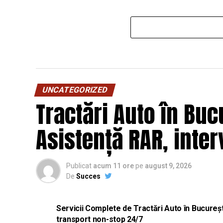
UNCATEGORIZED
Tractări Auto în Bucu
Asistență RAR, inter
Publicat
acum 11 ore
pe
august 9, 2026
De
Succes
Servicii Complete de Tractări Auto în București 
transport non-stop 24/7