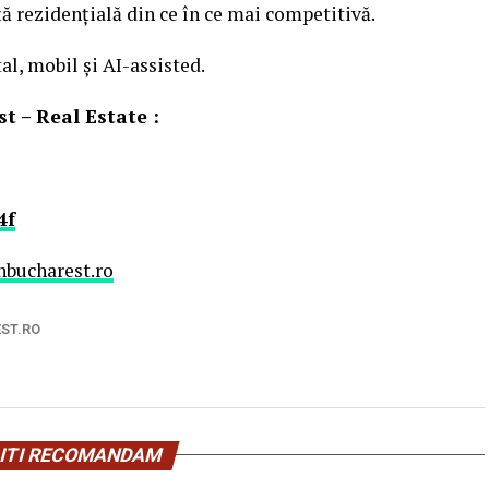
ață rezidențială din ce în ce mai competitivă.
al, mobil și AI-assisted.
t – Real Estate :
4f
hbucharest.ro
ST.RO
ITI RECOMANDAM