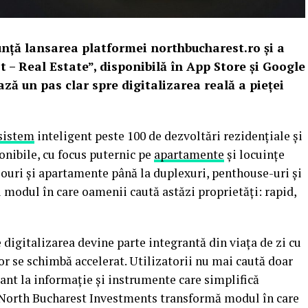
ță lansarea platformei northbucharest.ro și a
 – Real Estate”, disponibilă în App Store și Google
ză un pas clar spre digitalizarea reală a pieței
sistem
inteligent peste 100 de dezvoltări rezidențiale și
nibile, cu focus puternic pe
apartamente
și locuințe
diouri și apartamente până la duplexuri, penthouse-uri și
u modul în care oamenii caută astăzi proprietăți: rapid,
digitalizarea devine parte integrantă din viața de zi cu
r se schimbă accelerat. Utilizatorii nu mai caută doar
stant la informație și instrumente care simplifică
t, North Bucharest Investments transformă modul în care