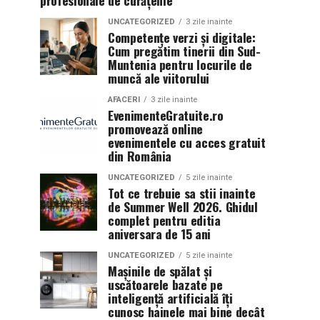
profesionale de curățenie
UNCATEGORIZED
3 zile inainte
Competențe verzi și digitale:
Cum pregătim tinerii din Sud-
Muntenia pentru locurile de
muncă ale viitorului
AFACERI
3 zile inainte
EvenimenteGratuite.ro
promovează online
evenimentele cu acces gratuit
din România
UNCATEGORIZED
5 zile inainte
Tot ce trebuie sa stii inainte
de Summer Well 2026. Ghidul
complet pentru editia
aniversara de 15 ani
UNCATEGORIZED
5 zile inainte
Mașinile de spălat și
uscătoarele bazate pe
inteligență artificială îți
cunosc hainele mai bine decât