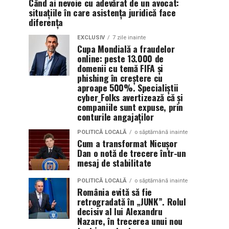
Când ai nevoie cu adevărat de un avocat:
situațiile în care asistența juridică face
diferența
EXCLUSIV
7 zile inainte
Cupa Mondială a fraudelor
online: peste 13.000 de
domenii cu temă FIFA și
phishing în creștere cu
aproape 500%. Specialiștii
cyber_Folks avertizează că și
companiile sunt expuse, prin
conturile angajaților
POLITICĂ LOCALĂ
o săptămână inainte
Cum a transformat Nicușor
Dan o notă de trecere într-un
mesaj de stabilitate
POLITICĂ LOCALĂ
o săptămână inainte
România evită să fie
retrogradată în „JUNK”. Rolul
decisiv al lui Alexandru
Nazare, în trecerea unui nou