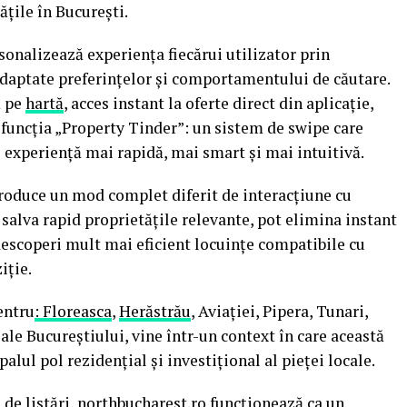
ățile în București.
rsonalizează experiența fiecărui utilizator prin
adaptate preferințelor și comportamentului de căutare.
ă pe
hartă
, acces instant la oferte direct din aplicație,
și funcția „Property Tinder”: un sistem de swipe care
 experiență mai rapidă, mai smart și mai intuitivă.
troduce un mod complet diferit de interacțiune cu
t salva rapid proprietățile relevante, pot elimina instant
 descoperi mult mai eficient locuințe compatibile cu
iție.
entru
: Floreasca
,
Herăstrău
, Aviației, Pipera, Tunari,
ale Bucureștiului, vine într-un context în care această
palul pol rezidențial și investițional al pieței locale.
 de listări, northbucharest.ro funcționează ca un