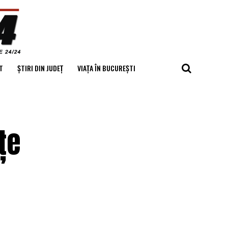
T
ȘTIRI DIN JUDEȚ
VIAȚA ÎN BUCUREȘTI
țe