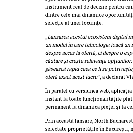
instrument real de decizie pentru cu
dintre cele mai dinamice oportunități
selecție al unei locuințe.
„
Lansarea acestui ecosistem digital m
un model în care tehnologia joacă un r
despre acces la ofertă, ci despre o ex
căutare și crește relevanța opțiunilor
.
găsească rapid ceea ce li se potrivește
oferă exact acest lucru”
, a declarat 
În paralel cu versiunea web, aplicați
instant la toate funcționalitățile pla
permanent la dinamica pieței și la cel
Prin această lansare, North Bucharest
selectate proprietățile în București,