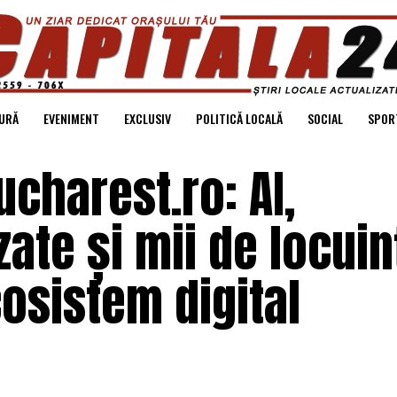
URĂ
EVENIMENT
EXCLUSIV
POLITICĂ LOCALĂ
SOCIAL
SPOR
charest.ro: AI,
izate și mii de locuin
cosistem digital