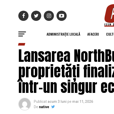
ADMINISTRAȚIE LOCALĂ
AFACERI
CULT
Lansarea NorthBu
proprietăți final
într-un singur e
Publicat
acum 3 luni
pe
mai 11, 2026
De
native