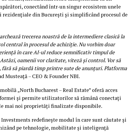
mpărători, conectând într-un singur ecosistem unele
 rezidențiale din București și simplificând procesul de
archează trecerea noastră de la intermediere clasică la
ol central în procesul de achiziție. Nu vorbim doar
periență în care AI-ul reduce semnificativ timpul de
Astăzi, oamenii vor claritate, viteză și control. Vor să
, fără să piardă timp printre sute de anunțuri. Platforma
Vlad Musteață – CEO & Founder NBI.
a mobilă „North Bucharest – Real Estate” oferă acces
tformei și permite utilizatorilor să rămână conectați
e mai noi proprietăți finalizate disponibile.
 Investments redefinește modul în care sunt căutate și
 mizând pe tehnologie, mobilitate și inteligență