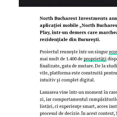
North Bucharest Investments anun
aplicației mobile „North Bucharest
Play, într-un demers care marchea
rezidențiale din București.
Proiectul reunește într-un singur
eco
mai mult de 1.400 de
proprietăți
dispo
finalizate, gata de mutare. De la stu
vile, platforma este construită pentr
intuitiv și complet digital.
Lansarea vine într-un moment în care 
zi, iar comportamentul cumpărătorilo
listări, ci experiențe smart, acces in
procesul de decizie. În acest contex