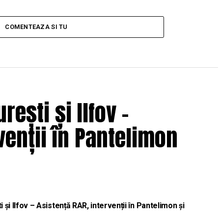
COMENTEAZA SI TU
rești și Ilfov –
venții în Pantelimon
și Ilfov – Asistență RAR, intervenții în Pantelimon și