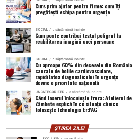
SOCIAL
o săptămână inainte
Curs prim ajutor pentru firme: cum îți
statiei de metrou Straulesti, la intervale de aproximativ
pregătești echipa pentru urgențe
15–30 de minute.
Primele plecari:
SOCIAL
o săptămână inainte
Cum poate contribui testul poligraf la
reabilitarea imaginii unei persoane
Vineri – 15:30
Sambata si duminica – 13:30
SOCIAL
o săptămână inainte
Cu aproape 60% din decesele din România
Ultima cursa de intoarcere din Buftea este la ora 04:00.
cauzate de bolile cardiovasculare,
rapiditatea diagnosticului în urgențe
Biletul poate fi cumparat online.
devine o prioritate națională
Tren
UNCATEGORIZED
o săptămână inainte
Când laserul înlocuiește freza: Atelierul de
Zâmbete explică în ce situații clinice
Ruta Gara de Nord – Buftea dureaza mai putin de 20 de
folosește tehnologia Er:YAG
minute.
De la Gara Buftea pana la Domeniul Stirbey sunt
ȘTIREA ZILEI
aproximativ 30 de minute de mers pe jos. Participantii
EXCLUSIV
acum 5 zile