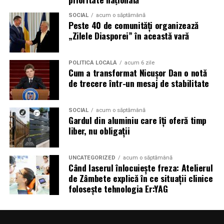
SOCIAL
acum o săptămână
Mai multe puncte medicale vor fi disponibile in
Peste 40 de comunități organizează
interiorul festivalului si vor fi marcate pe harta din
„Zilele Diasporei” în această vară
aplicatia Summer Well.
Top-up rapid pentru plati i
POLITICĂ LOCALĂ
n festival
acum 6 zile
Cum a transformat Nicușor Dan o notă
de trecere într-un mesaj de stabilitate
Bratara de acces include un cod PIN care permite
alimentarea online a contului, direct pe platforma
Summer Well.
SOCIAL
acum o săptămână
Gardul din aluminiu care îți oferă timp
liber, nu obligații
Solicitarile pentru refund online pot fi facute pana pe
14 august.
UNCATEGORIZED
acum o săptămână
Când laserul înlocuiește freza: Atelierul
Suma minima rambursabila online este de 20 lei. Pentru
de Zâmbete explică în ce situații clinice
sumele mai mici, rambursarea se realizeaza fizic, in
folosește tehnologia Er:YAG
festival.
Refund-ul online este disponibil doar pentru biletele