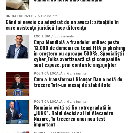
Informații oficiale complete despre finanțările din
fonduri structurale: mfe.gov.ro
Pentru o experienta cat mai relaxata, organizatorii
UNCATEGORIZED
5 zile inainte
recomanda sosirea cat mai devreme, in special in prima
Când ai nevoie cu adevărat de un avocat: situațiile în
zi de festival.
care asistența juridică face diferența
EXCLUSIV
5 zile inainte
Accesul participantilor este permis pana la ora 23:30 in
Cupa Mondială a fraudelor online: peste
fiecare dintre cele trei zile.
13.000 de domenii cu temă FIFA și phishing
în creștere cu aproape 500%. Specialiștii
Persoanele acreditate (presa, parteneri si guestlist) isi
cyber_Folks avertizează că și companiile
sunt expuse, prin conturile angajaților
pot ridica acreditarile zilnic intre orele 08:00 si 20:00,
procesarea acestora incheindu-se dupa ora 20:00.
POLITICĂ LOCALĂ
6 zile inainte
Cum a transformat Nicușor Dan o notă de
trecere într-un mesaj de stabilitate
Festivalul ramane deschis partial pana la ora 05:00
dimineata.
POLITICĂ LOCALĂ
6 zile inainte
Cum ajungi la Summer Well
România evită să fie retrogradată în
„JUNK”. Rolul decisiv al lui Alexandru
Nazare, în trecerea unui nou test
Autobuz
important
Cursele speciale pleaca din Bucuresti, din apropierea