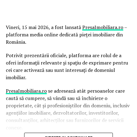
Vineri, 15 mai 2026, a fost lansată
PresaImobiliara.ro
–
platforma media online dedicată pieței imobiliare din
România.
Potrivit prezentării oficiale, platforma are rolul de a
oferi informații relevante și spațiu de exprimare pentru
cei care activează sau sunt interesați de domeniul
imobiliar.
PresaImobiliara.ro
se adresează atât persoanelor care
caută să cumpere, să vândă sau să închirieze o
proprietate, cât și profesioniștilor din domeniu, inclusiv
agențiilor imobiliare, dezvoltatorilor, investitorilor,
consultanților, arhitecților sau furnizorilor de servicii
conexe.