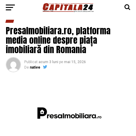
PresaImobiliara.ro, platforma
media online despre piața
imobiliară din Romania
Publicat
acum 3 luni
pe
mai 15, 2026
De
native