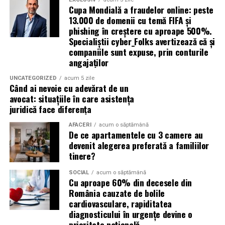
trebuie insa sa tina cont ca nu exista trenuri de
Cupa Mondială a fraudelor online: peste
intoarcere pe timpul noptii.
13.000 de domenii cu temă FIFA și
phishing în creștere cu aproape 500%.
Biciclet
a
Specialiștii cyber_Folks avertizează că și
companiile sunt expuse, prin conturile
Cei care aleg transportul alternativ vor gasi o parcare
angajaților
special amenajata pentru biciclete chiar la intrarea in
UNCATEGORIZED
acum 5 zile
festival.
Când ai nevoie cu adevărat de un
avocat: situațiile în care asistența
Masina
personal
a
juridică face diferența
AFACERI
acum o săptămână
Organizatorii recomanda utilizarea transportului public
De ce apartamentele cu 3 camere au
sau a curselor speciale dedicate festivalului, intrucat nu
devenit alegerea preferată a familiilor
exista parcare destinata publicului.
tinere?
SOCIAL
acum o săptămână
Daca alegi totusi sa vii cu masina, sunt recomandate
Cu aproape 60% din decesele din
rutele alternative Chitila – Buftea sau Corbeanca –
România cauzate de bolile
Buftea.
cardiovasculare, rapiditatea
diagnosticului în urgențe devine o
Puncte de prim ajutor
prioritate națională