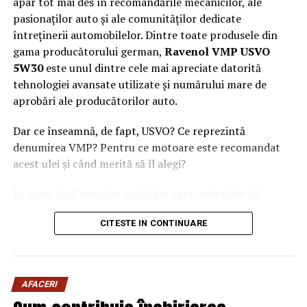
apar tot mai des în recomandările mecanicilor, ale
lumea, cartea nu mai este doar un obiect pe care îl
pasionaților auto și ale comunităților dedicate
răsfoiește din când în când, ci o experiență la care revine
întreținerii automobilelor. Dintre toate produsele din
firesc.
gama producătorului german,
Ravenol VMP USVO
5W30
este unul dintre cele mai apreciate datorită
ARTICOLE PE ACEIASI TEMA:
tehnologiei avansate utilizate și numărului mare de
aprobări ale producătorilor auto.
URMATORUL
Sub conducerea Costinei Petrescu, ESTÉ Agency
marchează un an de activitate în marketing, publicitate
Dar ce înseamnă, de fapt, USVO? Ce reprezintă
și PR. Valoarea businessurilor din portofoliu depășește
denumirea VMP? Pentru ce motoare este recomandat
200 de milioane de euro
acest ulei și când merită să îl alegi?
NU RATATI
Bogdan Dumitrache, fondatorul CITY PROTECT, invitat
În acest ghid complet analizăm caracteristicile lui
special la gala 40 under 40 din New York
Ravenol VMP USVO 5W30 și explicăm de ce este
CITESTE IN CONTINUARE
considerat unul dintre cele mai performante uleiuri de
motor disponibile în prezent.
Ce este Ravenol?
AFACERI
Ravenol este un producător german de lubrifianți