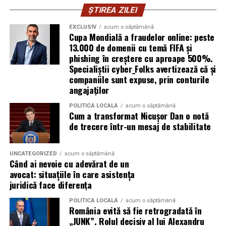
ȘTIREA ZILEI
participanților. Modelele ecologice sunt concepute
Ravenol VMP USVO 5W30 este utilizat frecvent pe
pentru a oferi un nivel ridicat de confort, similar celor
motoare diesel moderne.
EXCLUSIV
acum o săptămână
tradiționale.
Cupa Mondială a fraudelor online: peste
Avantaje:
13.000 de domenii cu temă FIFA și
phishing în creștere cu aproape 500%.
Aceste toalete sunt echipate cu ventilație
Specialiștii cyber_Folks avertizează că și
corespunzătoare pentru a preveni mirosurile neplăcute
compatibilitate cu DPF;
companiile sunt expuse, prin conturile
și pot include facilități suplimentare, cum ar fi iluminare
protecție pentru turbocompresor;
angajaților
solară sau podele antiderapante. De asemenea, multe
reducerea depunerilor;
facilități ecologice sunt echipate cu sisteme moderne de
POLITICĂ LOCALĂ
acum o săptămână
Cum a transformat Nicușor Dan o notă
curățare și întreținere, astfel încât igiena să fie mereu la
stabilitate la temperaturi ridicate;
de trecere într-un mesaj de stabilitate
un nivel ridicat.
protecție împotriva uzurii.
În plus, o toaletă ecologică este foarte ușor de
UNCATEGORIZED
acum o săptămână
Aceste caracteristici îl recomandă pentru utilizarea pe
Când ai nevoie cu adevărat de un
amplasat, ceea ce înseamnă că aceste toalete pot fi
numeroase motoare diesel Euro 5 și Euro 6.
avocat: situațiile în care asistența
plasate strategic în locații convenabile pentru
juridică face diferența
participanți, fără a afecta fluxul evenimentului.
Este potrivit pentru motoarele pe benzină?
POLITICĂ LOCALĂ
acum o săptămână
România evită să fie retrogradată în
Da.
Încurajarea comportamentului responsabil al
„JUNK”. Rolul decisiv al lui Alexandru
participanților