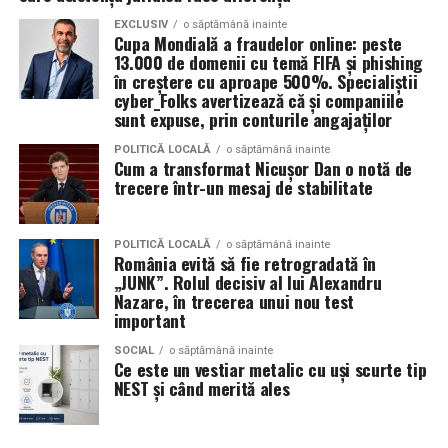
câștiga aprecierea publicului.
Volkswagen;
EXCLUSIV
o săptămână inainte
Cupa Mondială a fraudelor online: peste
Aceasta nu doar că îmbunătățește percepția față de
13.000 de domenii cu temă FIFA și phishing
Audi;
eveniment, dar poate și atrage mai mulți participanți
în creștere cu aproape 500%. Specialiștii
Skoda;
cyber_Folks avertizează că și companiile
care sunt interesați de susținerea unor cauze ecologice.
sunt expuse, prin conturile angajaților
Promovând un eveniment “verde”, organizatorii pot
Seat;
atrage atenția asupra angajamentului față de protejarea
POLITICĂ LOCALĂ
o săptămână inainte
Porsche;
Cum a transformat Nicușor Dan o notă de
mediului și față de responsabilitatea socială.
trecere într-un mesaj de stabilitate
Opel;
Participanții vor aprecia cu siguranță faptul că
Ford;
organizatorii au ales să adopte soluții care protejează
POLITICĂ LOCALĂ
o săptămână inainte
România evită să fie retrogradată în
natura. De asemenea, acest lucru poate contribui la
Renault și altele.
„JUNK”. Rolul decisiv al lui Alexandru
creșterea reputației evenimentului și la creșterea
Nazare, în trecerea unui nou test
Compatibilitatea exactă trebuie verificată întotdeauna
numărului de participanți în edițiile viitoare.
important
în manualul vehiculului sau în documentația tehnică a
producătorului.
Confortul participanților
SOCIAL
o săptămână inainte
Ce este un vestiar metalic cu uși scurte tip
NEST și când merită ales
Este potrivit pentru motoarele diesel?
Deși un eveniment verde presupune economii de costuri
și un impact pozitiv asupra mediului, nu trebuie să se
Da.
facă compromisuri în ceea ce privește confortul