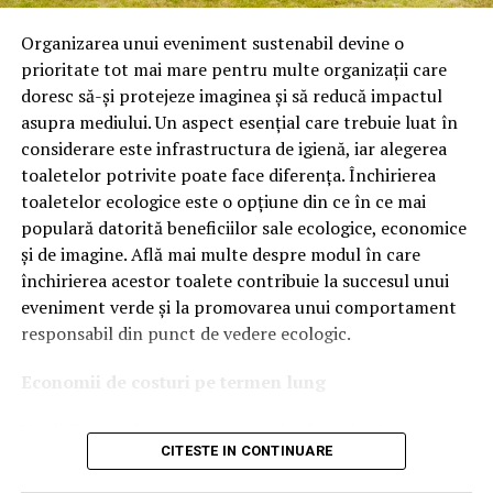
Astăzi, brandul este apreciat în special pentru
tehnologiile proprii și pentru numărul mare de aprobări
Organizarea unui eveniment sustenabil devine o
OEM.
prioritate tot mai mare pentru multe organizații care
doresc să-și protejeze imaginea și să reducă impactul
Ce înseamnă Ravenol VMP?
asupra mediului. Un aspect esențial care trebuie luat în
considerare este infrastructura de igienă, iar alegerea
Denumirea
VMP
identifică o gamă de uleiuri dezvoltate
toaletelor potrivite poate face diferența. Închirierea
pentru motoare moderne care necesită performanțe
toaletelor ecologice este o opțiune din ce în ce mai
ridicate și compatibilitate cu numeroase specificații ale
populară datorită beneficiilor sale ecologice, economice
constructorilor auto.
și de imagine. Află mai multe despre modul în care
Acest produs este destinat în special motoarelor
închirierea acestor toalete contribuie la succesul unui
moderne pe benzină și diesel, inclusiv celor echipate cu:
eveniment verde și la promovarea unui comportament
responsabil din punct de vedere ecologic.
turbocompresor;
Economii de costuri pe termen lung
filtru de particule DPF;
Unul dintre cele mai mari avantaje ale activității
catalizatoare moderne;
CITESTE IN CONTINUARE
de
închiriere toalete ecologice
este economia de costuri.
sisteme Start-Stop.
Deși există un cost inițial pentru închirierea acestora, pe