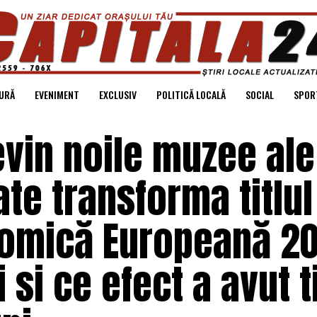
URĂ
EVENIMENT
EXCLUSIV
POLITICĂ LOCALĂ
SOCIAL
SPOR
vin noile muzee ale
te transforma titlul
nomică Europeană 2
 si ce efect a avut ti