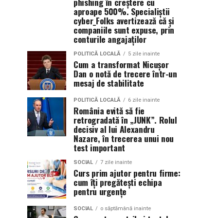
phishing în creștere cu
aproape 500%. Specialiștii
cyber_Folks avertizează că și
companiile sunt expuse, prin
conturile angajaților
POLITICĂ LOCALĂ
5 zile inainte
Cum a transformat Nicușor
Dan o notă de trecere într-un
mesaj de stabilitate
POLITICĂ LOCALĂ
6 zile inainte
România evită să fie
retrogradată în „JUNK”. Rolul
decisiv al lui Alexandru
Nazare, în trecerea unui nou
test important
SOCIAL
7 zile inainte
Curs prim ajutor pentru firme:
cum îți pregătești echipa
pentru urgențe
SOCIAL
o săptămână inainte