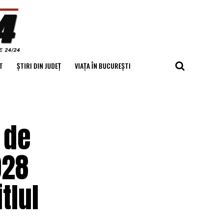
T
ȘTIRI DIN JUDEȚ
VIAȚA ÎN BUCUREȘTI
 de
028
tlul