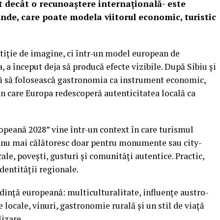
 decât o recunoaștere internațională- este
nde, care poate modela viitorul economic, turistic
tiție de imagine, ci într-un model european de
 a început deja să producă efecte vizibile. După Sibiu și
ă să folosească gastronomia ca instrument economic,
 în care Europa redescoperă autenticitatea locală ca
peană 2028” vine într-un context în care turismul
 nu mai călătoresc doar pentru monumente sau city-
ale, povești, gusturi și comunități autentice. Practic,
dentității regionale.
dință europeană: multiculturalitate, influențe austro-
 locale, vinuri, gastronomie rurală și un stil de viață
izare.