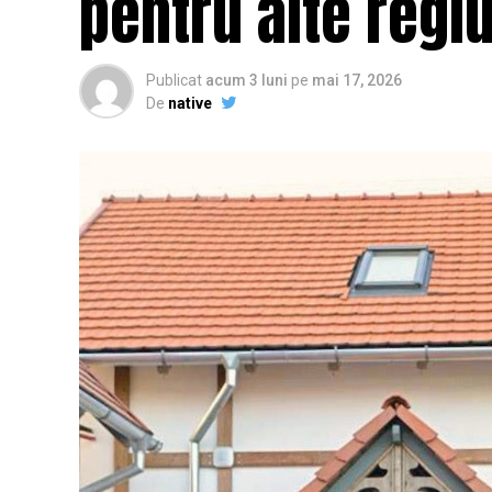
pentru alte regi
Publicat
acum 3 luni
pe
mai 17, 2026
De
native