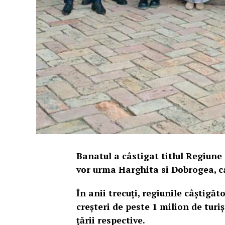
Banatul a câstigat titlul Regiune 
vor urma Harghita si Dobrogea, ca
În anii trecuți, regiunile câștigăt
creșteri de peste 1 milion de turi
țării respective.