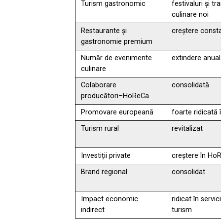
Turism gastronomic
festivaluri și tr
culinare noi
Restaurante și
creștere const
gastronomie premium
Număr de evenimente
extindere anua
culinare
Colaborare
consolidată
producători–HoReCa
Promovare europeană
foarte ridicată
Turism rural
revitalizat
Investiții private
creștere în Ho
Brand regional
consolidat
Impact economic
ridicat în servici
indirect
turism