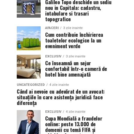
Galileo Topo deschide un sediu
nou in Capitala: cadastru,
intabulare si trasari
topografice
AFACERI
3 zile inainte
Cum contribuie închirierea
toaletelor ecologice la un
eveniment verde
EXCLUSIV
3 zile inainte
Ce înseamnă un sejur
confortabil într-o cameră de
hotel bine amenajată
UNCATEGORIZED
4 zile inainte
Când ai nevoie cu adevărat de un avocat:
situațiile în care asistența juridică face
diferența
EXCLUSIV
4 zile inainte
Cupa Mondială a fraudelor
online: peste 13.000 de
domenii cu temă FIFA și