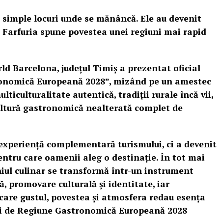
 simple locuri unde se mănâncă. Ele au devenit
e. Farfuria spune povestea unei regiuni mai rapid
d Barcelona, județul Timiș a prezentat oficial
ronomică Europeană 2028”, mizând pe un amestec
ticulturalitate autentică, tradiții rurale încă vii,
cultură gastronomică nealterată complet de
xperiență complementară turismului, ci a devenit
entru care oamenii aleg o destinație. În tot mai
iul culinar se transformă într-un instrument
, promovare culturală și identitate, iar
 care gustul, povestea și atmosfera redau esența
lui de Regiune Gastronomică Europeană 2028