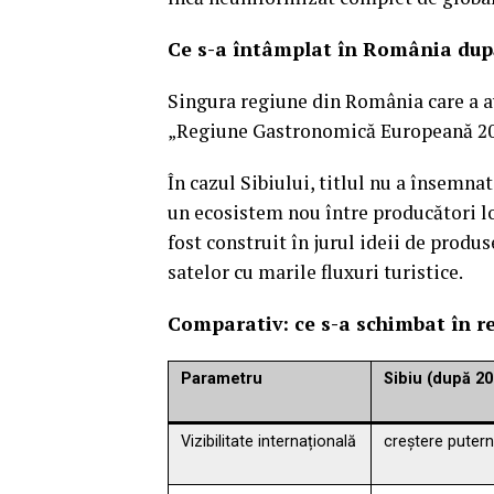
Ce s-a întâmplat în România după
Singura regiune din România care a av
„Regiune Gastronomică Europeană 2019
În cazul Sibiului, titlul nu a însemna
un ecosistem nou între producători lo
fost construit în jurul ideii de produ
satelor cu marile fluxuri turistice.
Comparativ: ce s-a schimbat în r
Parametru
Sibiu (după 20
Vizibilitate internațională
creștere putern