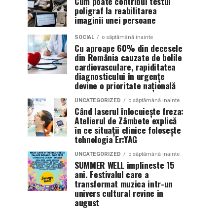
Cum poate contribui testul
poligraf la reabilitarea
imaginii unei persoane
SOCIAL
o săptămână inainte
Cu aproape 60% din decesele
din România cauzate de bolile
cardiovasculare, rapiditatea
diagnosticului în urgențe
devine o prioritate națională
UNCATEGORIZED
o săptămână inainte
Când laserul înlocuiește freza:
Atelierul de Zâmbete explică
în ce situații clinice folosește
tehnologia Er:YAG
UNCATEGORIZED
o săptămână inainte
SUMMER WELL implineste 15
ani. Festivalul care a
transformat muzica intr-un
univers cultural revine in
august