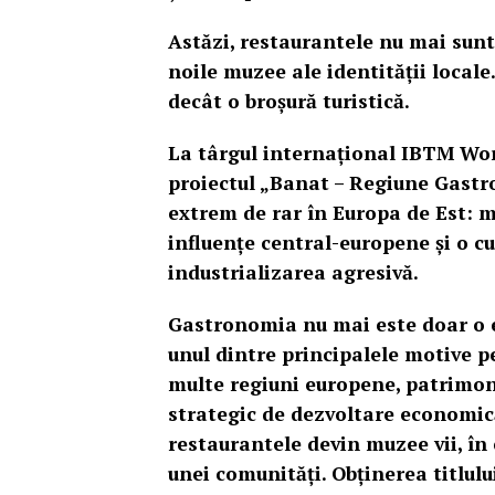
Astăzi, restaurantele nu mai sunt
noile muzee ale identității local
decât o broșură turistică.
La târgul internațional IBTM Worl
proiectul „Banat – Regiune Gast
extrem de rar în Europa de Est: mul
influențe central-europene și o 
industrializarea agresivă.
Gastronomia nu mai este doar o e
unul dintre principalele motive p
multe regiuni europene, patrimon
strategic de dezvoltare economică
restaurantele devin muzee vii, în
unei comunități. Obținerea titlu