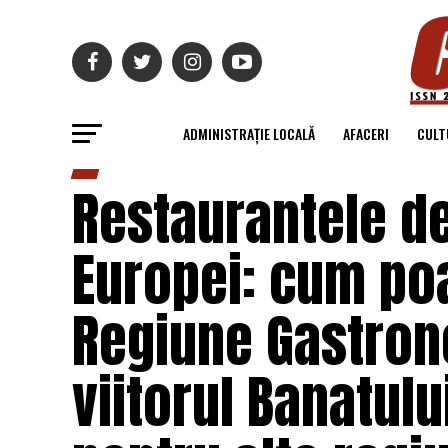
ADMINISTRAȚIE LOCALĂ
AFACERI
CULT
Restaurantele de
Europei: cum poa
Regiune Gastro
viitorul Banatului