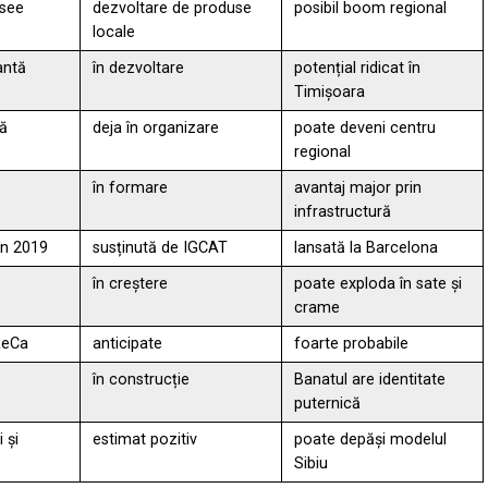
asee
dezvoltare de produse
posibil boom regional
locale
antă
în dezvoltare
potențial ridicat în
Timișoara
lă
deja în organizare
poate deveni centru
regional
în formare
avantaj major prin
infrastructură
 în 2019
susținută de IGCAT
lansată la Barcelona
în creștere
poate exploda în sate și
crame
ReCa
anticipate
foarte probabile
în construcție
Banatul are identitate
puternică
i și
estimat pozitiv
poate depăși modelul
Sibiu