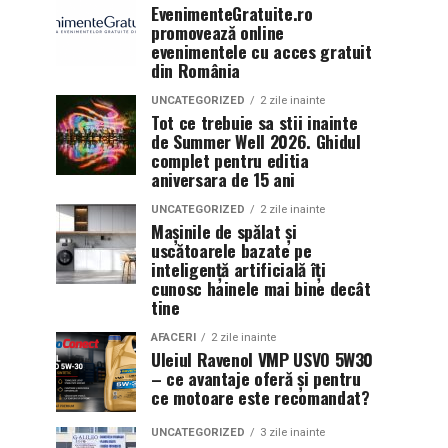
EvenimenteGratuite.ro
promovează online
evenimentele cu acces gratuit
din România
UNCATEGORIZED
2 zile inainte
Tot ce trebuie sa stii inainte
de Summer Well 2026. Ghidul
complet pentru editia
aniversara de 15 ani
UNCATEGORIZED
2 zile inainte
Mașinile de spălat și
uscătoarele bazate pe
inteligență artificială îți
cunosc hainele mai bine decât
tine
AFACERI
2 zile inainte
Uleiul Ravenol VMP USVO 5W30
– ce avantaje oferă și pentru
ce motoare este recomandat?
UNCATEGORIZED
3 zile inainte