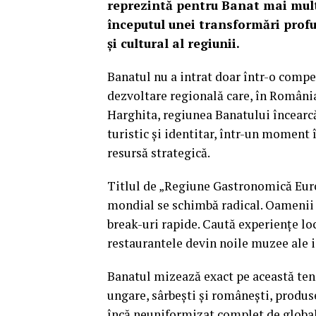
reprezintă pentru Banat mai mult
începutul unei transformări profu
și cultural al regiunii.
Banatul nu a intrat doar într-o compe
dezvoltare regională care, în România,
Harghita, regiunea Banatului încearc
turistic și identitar, într-un moment
resursă strategică.
Titlul de „Regiune Gastronomică Euro
mondial se schimbă radical. Oamenii
break-uri rapide. Caută experiențe loc
restaurantele devin noile muzee ale i
Banatul mizează exact pe această ten
ungare, sârbești și românești, produse
încă neuniformizat complet de global