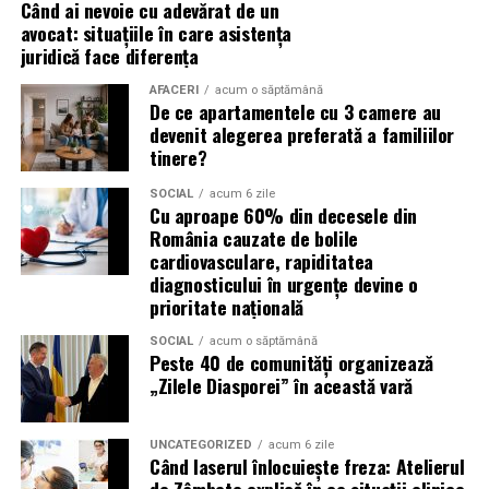
protejarea filtrului de particule;
Când ai nevoie cu adevărat de un
avocat: situațiile în care asistența
funcționarea eficientă a sistemului antipoluare.
juridică face diferența
Acest aspect este esențial pentru reducerea riscului
AFACERI
acum o săptămână
De ce apartamentele cu 3 camere au
unor reparații costisitoare.
devenit alegerea preferată a familiilor
tinere?
Avantajele Ravenol VMP USVO 5W30
Printre cele mai importante avantaje se numără:
SOCIAL
acum 6 zile
Cu aproape 60% din decesele din
România cauzate de bolile
tehnologie USVO;
cardiovasculare, rapiditatea
diagnosticului în urgențe devine o
stabilitate termică ridicată;
prioritate națională
rezistență la oxidare;
SOCIAL
acum o săptămână
protecție împotriva uzurii;
Peste 40 de comunități organizează
„Zilele Diasporei” în această vară
reducerea depunerilor;
protejarea turbinei;
UNCATEGORIZED
acum 6 zile
Când laserul înlocuiește freza: Atelierul
compatibilitate cu numeroase aprobări OEM;
de Zâmbete explică în ce situații clinice