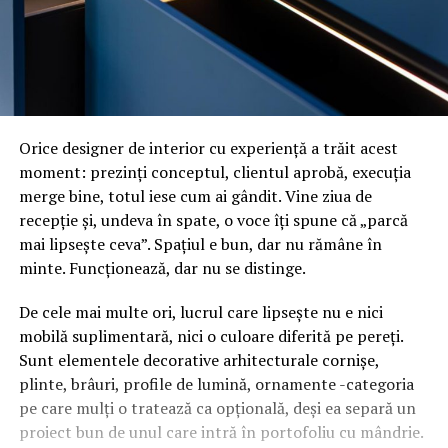
Orice designer de interior cu experiență a trăit acest
moment: prezinți conceptul, clientul aprobă, execuția
merge bine, totul iese cum ai gândit. Vine ziua de
recepție și, undeva în spate, o voce îți spune că „parcă
mai lipsește ceva”. Spațiul e bun, dar nu rămâne în
minte. Funcționează, dar nu se distinge.
De cele mai multe ori, lucrul care lipsește nu e nici
mobilă suplimentară, nici o culoare diferită pe pereți.
Sunt elementele decorative arhitecturale cornișe,
plinte, brâuri, profile de lumină, ornamente -categoria
pe care mulți o tratează ca opțională, deși ea separă un
proiect bun de unul care intră în portofoliu cu mândrie.