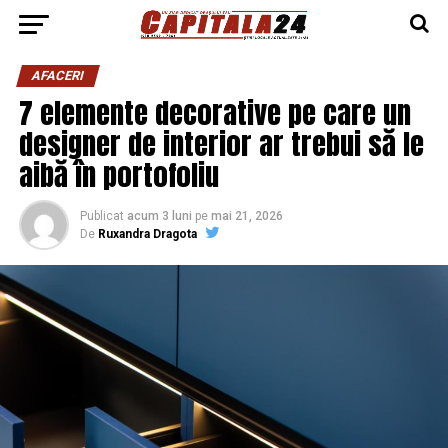
AFACERI
7 elemente decorative pe care un
designer de interior ar trebui să le
aibă în portofoliu
Publicat
acum 3 luni
pe
mai 21, 2026
De
Ruxandra Dragota