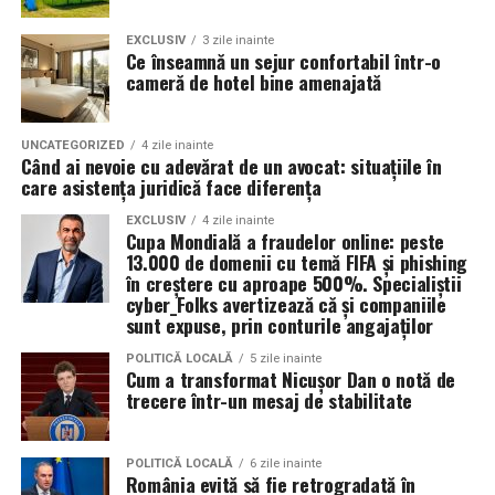
obligatoriu poziția oficială a Uniunii Europene sau a
Vineri: incepand cu ora 16:00
EXCLUSIV
3 zile inainte
Guvernului României.
Ce înseamnă un sejur confortabil într-o
cameră de hotel bine amenajată
Sambata si duminica: incepand cu ora 14:00
Informații oficiale complete despre finanțările din
fonduri structurale: mfe.gov.ro
Pentru o experienta cat mai relaxata, organizatorii
UNCATEGORIZED
4 zile inainte
recomanda sosirea cat mai devreme, in special in prima
Când ai nevoie cu adevărat de un avocat: situațiile în
zi de festival.
care asistența juridică face diferența
EXCLUSIV
4 zile inainte
Accesul participantilor este permis pana la ora 23:30 in
Cupa Mondială a fraudelor online: peste
fiecare dintre cele trei zile.
13.000 de domenii cu temă FIFA și phishing
în creștere cu aproape 500%. Specialiștii
Persoanele acreditate (presa, parteneri si guestlist) isi
cyber_Folks avertizează că și companiile
sunt expuse, prin conturile angajaților
pot ridica acreditarile zilnic intre orele 08:00 si 20:00,
procesarea acestora incheindu-se dupa ora 20:00.
POLITICĂ LOCALĂ
5 zile inainte
Cum a transformat Nicușor Dan o notă de
trecere într-un mesaj de stabilitate
Festivalul ramane deschis partial pana la ora 05:00
dimineata.
POLITICĂ LOCALĂ
6 zile inainte
Cum ajungi la Summer Well
România evită să fie retrogradată în