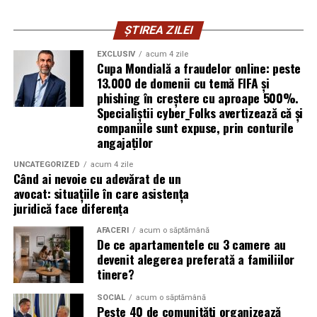
De la Gara Buftea pana la Domeniul Stirbey sunt
ȘTIREA ZILEI
aproximativ 30 de minute de mers pe jos. Participantii
EXCLUSIV
acum 4 zile
trebuie insa sa tina cont ca nu exista trenuri de
Cupa Mondială a fraudelor online: peste
intoarcere pe timpul noptii.
13.000 de domenii cu temă FIFA și
phishing în creștere cu aproape 500%.
Biciclet
a
Specialiștii cyber_Folks avertizează că și
companiile sunt expuse, prin conturile
Cei care aleg transportul alternativ vor gasi o parcare
angajaților
special amenajata pentru biciclete chiar la intrarea in
UNCATEGORIZED
acum 4 zile
festival.
Când ai nevoie cu adevărat de un
avocat: situațiile în care asistența
Masina
personal
a
juridică face diferența
AFACERI
acum o săptămână
Organizatorii recomanda utilizarea transportului public
De ce apartamentele cu 3 camere au
sau a curselor speciale dedicate festivalului, intrucat nu
devenit alegerea preferată a familiilor
exista parcare destinata publicului.
tinere?
SOCIAL
acum o săptămână
Daca alegi totusi sa vii cu masina, sunt recomandate
Peste 40 de comunități organizează