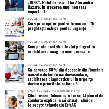
„JUNK”. Rolul decisiv al lui Alexandru
Nazare, în trecerea unui nou test
Autobuz
important
Cursele speciale pleaca din Bucuresti, din apropierea
SOCIAL
o săptămână inainte
Curs prim ajutor pentru firme: cum îți
statiei de metrou Straulesti, la intervale de aproximativ
pregătești echipa pentru urgențe
15–30 de minute.
Primele plecari:
SOCIAL
o săptămână inainte
Cum poate contribui testul poligraf la
reabilitarea imaginii unei persoane
Vineri – 15:30
Sambata si duminica – 13:30
SOCIAL
o săptămână inainte
Cu aproape 60% din decesele din România
Ultima cursa de intoarcere din Buftea este la ora 04:00.
cauzate de bolile cardiovasculare,
rapiditatea diagnosticului în urgențe
Biletul poate fi cumparat online.
devine o prioritate națională
Tren
UNCATEGORIZED
o săptămână inainte
Când laserul înlocuiește freza: Atelierul de
Zâmbete explică în ce situații clinice
Ruta Gara de Nord – Buftea dureaza mai putin de 20 de
folosește tehnologia Er:YAG
minute.