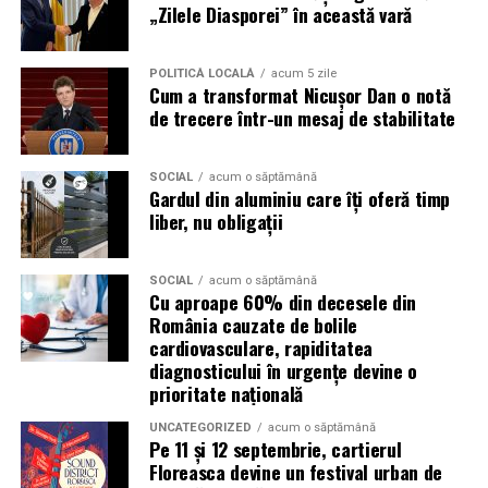
rutele alternative Chitila – Buftea sau Corbeanca –
„Zilele Diasporei” în această vară
Buftea.
Puncte de prim ajutor
POLITICĂ LOCALĂ
acum 5 zile
Cum a transformat Nicușor Dan o notă
de trecere într-un mesaj de stabilitate
Mai multe puncte medicale vor fi disponibile in
interiorul festivalului si vor fi marcate pe harta din
aplicatia Summer Well.
SOCIAL
acum o săptămână
Gardul din aluminiu care îți oferă timp
liber, nu obligații
Top-up rapid pentru plati i
n festival
Bratara de acces include un cod PIN care permite
SOCIAL
acum o săptămână
alimentarea online a contului, direct pe platforma
Cu aproape 60% din decesele din
România cauzate de bolile
Summer Well.
cardiovasculare, rapiditatea
diagnosticului în urgențe devine o
Solicitarile pentru refund online pot fi facute pana pe
prioritate națională
14 august.
UNCATEGORIZED
acum o săptămână
Pe 11 și 12 septembrie, cartierul
Suma minima rambursabila online este de 20 lei. Pentru
Floreasca devine un festival urban de
sumele mai mici, rambursarea se realizeaza fizic, in