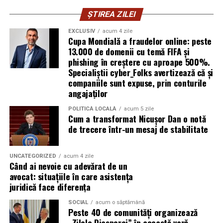
puțin precise, iar diferențele de câțiva metri pătrați nu
sambata, respectiv 426.6 lei pentru duminica.
ȘTIREA ZILEI
sunt neobișnuite. Rezolvarea presupune o documentație
de actualizare.
EXCLUSIV
acum 4 zile
Cupa Mondială a fraudelor online: peste
A doua este suprapunerea cu imobilele vecine — situația
13.000 de domenii cu temă FIFA și
phishing în creștere cu aproape 500%.
în care două documentații cadastrale revendică, pe
Specialiștii cyber_Folks avertizează că și
hârtie, aceeași fâșie de teren. Deblocarea necesită
companiile sunt expuse, prin conturile
măsurători comparative și, uneori, acordul vecinilor.
angajaților
A treia categorie o reprezintă construcțiile edificate fără
POLITICĂ LOCALĂ
acum 5 zile
Cum a transformat Nicușor Dan o notă
autorizație sau extinderile nedeclarate, care nu apar în
de trecere într-un mesaj de stabilitate
documentația inițială. Înainte de orice tranzacție,
acestea trebuie reflectate corect în evidențe.
UNCATEGORIZED
acum 4 zile
Când ai nevoie cu adevărat de un
Echipamentele au schimbat
avocat: situațiile în care asistența
regulile jocului
juridică face diferența
SOCIAL
acum o săptămână
Diferența dintre topografia de acum douăzeci de ani și
Peste 40 de comunități organizează
cea de astăzi ține, în bună măsură, de tehnologie.
„Zilele Diasporei” în această vară