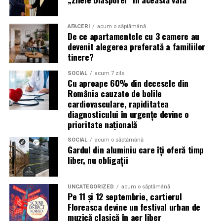
Receptoarele GNSS permit determinarea poziției cu
AFACERI
acum o săptămână
precizie centimetrică în sistemul național de referință.
De ce apartamentele cu 3 camere au
Stațiile totale robotizate reduc numărul de operatori
devenit alegerea preferată a familiilor
necesari și cresc viteza de lucru. Scanarea laser produce,
tinere?
în câteva minute, milioane de puncte care descriu fidel o
SOCIAL
acum 7 zile
clădire sau un teren. Dronele acoperă rapid suprafețe
Cu aproape 60% din decesele din
mari și generează ortofotoplanuri și modele digitale ale
România cauzate de bolile
cardiovasculare, rapiditatea
terenului.
diagnosticului în urgențe devine o
prioritate națională
Pentru client, avantajul este dublu: timp mai scurt
petrecut pe teren și o marjă de eroare mult mai mică.
SOCIAL
acum o săptămână
Pentru proiecte mari — un ansamblu rezidențial, o hală
Gardul din aluminiu care îți oferă timp
liber, nu obligații
industrială, un tronson de drum — aceste diferențe se
traduc direct în bani și în termene respectate.
UNCATEGORIZED
acum o săptămână
Recomandări înainte de a
Pe 11 și 12 septembrie, cartierul
Floreasca devine un festival urban de
începe
muzică clasică în aer liber