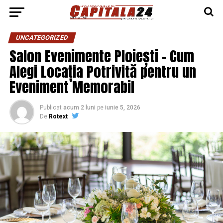
UNCATEGORIZED
Salon Evenimente Ploiești – Cum
Alegi Locația Potrivită pentru un
Eveniment Memorabil
Publicat
acum 2 luni
pe
iunie 5, 2026
De
Rotext