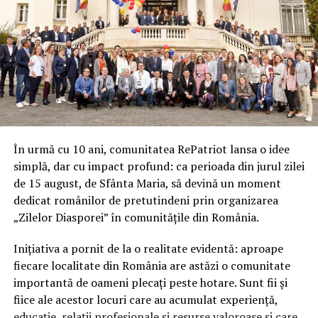
În urmă cu 10 ani, comunitatea RePatriot lansa o idee
simplă, dar cu impact profund: ca perioada din jurul zilei
de 15 august, de Sfânta Maria, să devină un moment
dedicat românilor de pretutindeni prin organizarea
„Zilelor Diasporei” în comunitățile din România.
Inițiativa a pornit de la o realitate evidentă: aproape
fiecare localitate din România are astăzi o comunitate
importantă de oameni plecați peste hotare. Sunt fii și
fiice ale acestor locuri care au acumulat experiență,
educație, relații profesionale și resurse valoroase și care