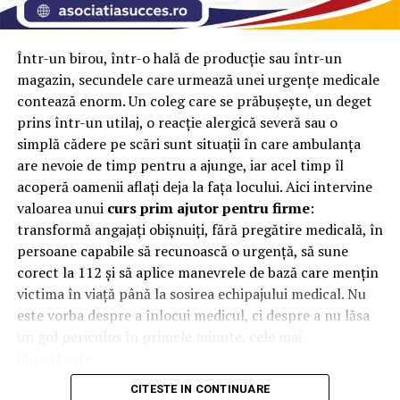
culturală.
Cred că luna august ar trebui recunoscută la nivel
Într-un birou, într-o hală de producție sau într-un
național drept Luna Diasporei. În această perioadă pot fi
magazin, secundele care urmează unei urgențe medicale
celebrate împreună Ziua Românilor de Pretutindeni,
contează enorm. Un coleg care se prăbușește, un deget
Ziua Limbii Române și Ziua Românilor Migranți,
prins într-un utilaj, o reacție alergică severă sau o
instituită de Biserica Ortodoxă Română în prima
simplă cădere pe scări sunt situații în care ambulanța
duminică după Adormirea Maicii Domnului. Este și luna
are nevoie de timp pentru a ajunge, iar acel timp îl
în care cei mai mulți români din diaspora revin acasă. Nu
acoperă oamenii aflați deja la fața locului. Aici intervine
vorbim despre festivism, ci despre dialog, despre
valoarea unui
curs prim ajutor pentru firme
:
întărirea identității, despre respect și despre dezvoltare.
transformă angajați obișnuiți, fără pregătire medicală, în
Este momentul în care România își poate asculta
persoane capabile să recunoască o urgență, să sune
oamenii și îi poate invita să participe la construirea
corect la 112 și să aplice manevrele de bază care mențin
viitorului țării”, a declarat
Marius Bostan
, antreprenor
victima în viață până la sosirea echipajului medical. Nu
și inițiator RePatriot.
este vorba despre a înlocui medicul, ci despre a nu lăsa
un gol periculos în primele minute, cele mai
În cei 11 ani de activitate, RePatriot a organizat
importante.
conferințe și întâlniri în marile orașe din Europa, Statele
CITESTE IN CONTINUARE
Unite și Israel, reunind peste 19.000 de români din