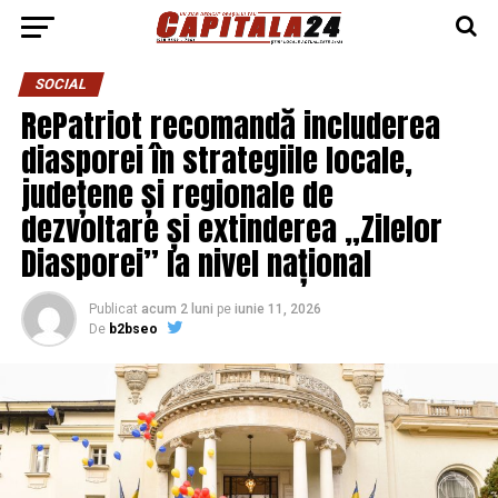
SOCIAL
RePatriot recomandă includerea
diasporei în strategiile locale,
județene și regionale de
dezvoltare și extinderea „Zilelor
Diasporei” la nivel național
Publicat
acum 2 luni
pe
iunie 11, 2026
De
b2bseo