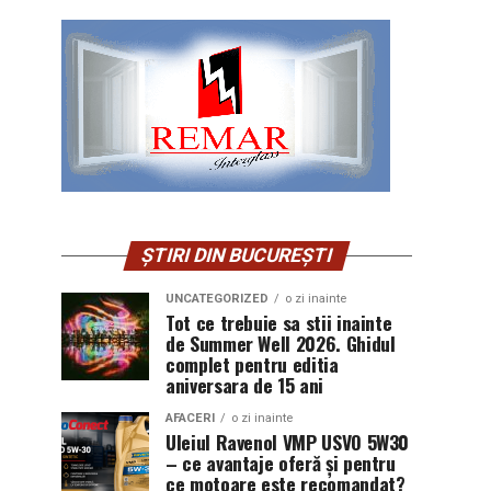
ȘTIRI DIN BUCUREȘTI
UNCATEGORIZED
o zi inainte
Tot ce trebuie sa stii inainte
de Summer Well 2026. Ghidul
complet pentru editia
aniversara de 15 ani
AFACERI
o zi inainte
Uleiul Ravenol VMP USVO 5W30
– ce avantaje oferă și pentru
ce motoare este recomandat?