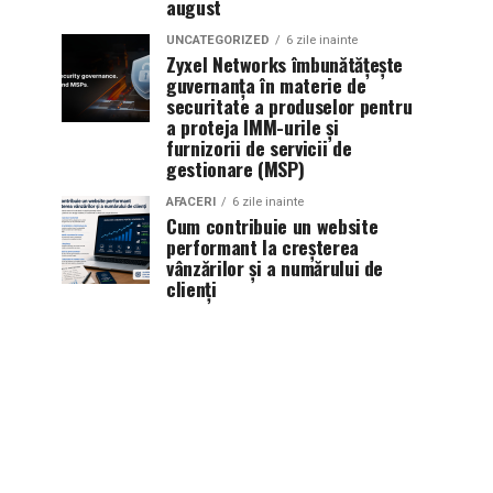
august
UNCATEGORIZED
6 zile inainte
Zyxel Networks îmbunătățește
guvernanța în materie de
securitate a produselor pentru
a proteja IMM-urile și
furnizorii de servicii de
gestionare (MSP)
AFACERI
6 zile inainte
Cum contribuie un website
performant la creșterea
vânzărilor și a numărului de
clienți