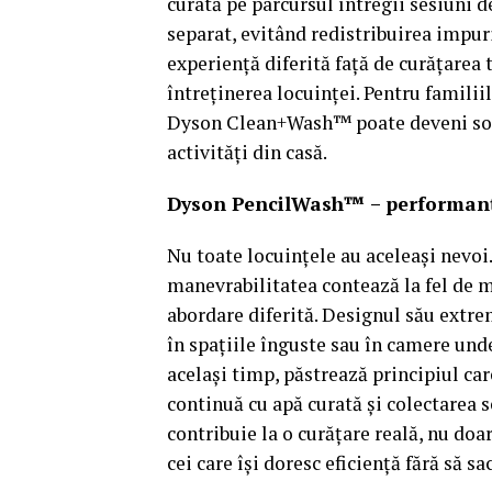
curată pe parcursul întregii sesiuni d
separat, evitând redistribuirea impur
experiență diferită față de curățarea
întreținerea locuinței. Pentru familii
Dyson Clean+Wash™ poate deveni soluț
activități din casă.
Dyson PencilWash™ – performanță
Nu toate locuințele au aceleași nevoi
manevrabilitatea contează la fel de
abordare diferită. Designul său extrem
în spațiile înguste sau în camere unde
același timp, păstrează principiul c
continuă cu apă curată și colectarea s
contribuie la o curățare reală, nu doa
cei care își doresc eficiență fără să s