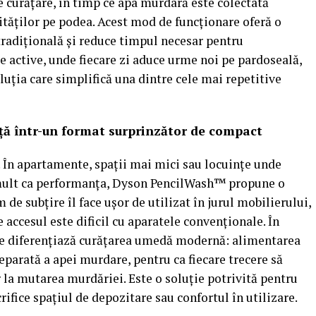
e curățare, în timp ce apa murdară este colectată
ităților pe podea. Acest mod de funcționare oferă o
 tradițională și reduce timpul necesar pentru
le active, unde fiecare zi aduce urme noi pe pardoseală,
ia care simplifică una dintre cele mai repetitive
 într-un format surprinzător de compact
. În apartamente, spații mai mici sau locuințe unde
 mult ca performanța, Dyson PencilWash™ propune o
 de subțire îl face ușor de utilizat în jurul mobilierului,
 accesul este dificil cu aparatele convenționale. În
are diferențiază curățarea umedă modernă: alimentarea
eparată a apei murdare, pentru ca fiecare trecere să
r la mutarea murdăriei. Este o soluție potrivită pentru
acrifice spațiul de depozitare sau confortul în utilizare.