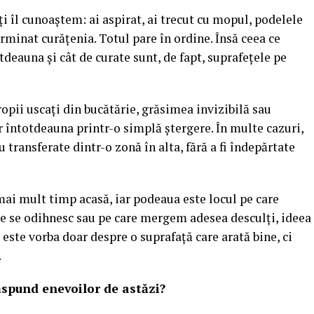
 îl cunoaștem: ai aspirat, ai trecut cu mopul, podelele
erminat curățenia. Totul pare în ordine. Însă ceea ce
tdeauna și cât de curate sunt, de fapt, suprafețele pe
ropii uscați din bucătărie, grăsimea invizibilă sau
 întotdeauna printr-o simplă ștergere. În multe cazuri,
 transferate dintr-o zonă în alta, fără a fi îndepărtate
mai mult timp acasă, iar podeaua este locul pe care
ie se odihnesc sau pe care mergem adesea desculți, ideea
este vorba doar despre o suprafață care arată bine, ci
.
ăspund enevoilor de astăzi?