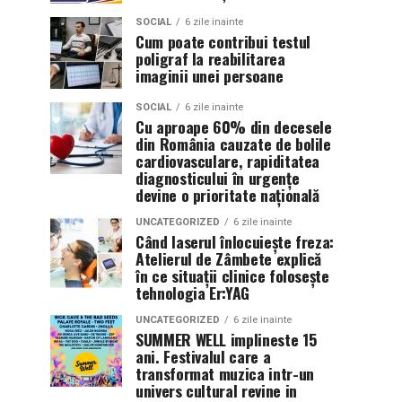
SOCIAL
6 zile inainte
Cum poate contribui testul
poligraf la reabilitarea
imaginii unei persoane
SOCIAL
6 zile inainte
Cu aproape 60% din decesele
din România cauzate de bolile
cardiovasculare, rapiditatea
diagnosticului în urgențe
devine o prioritate națională
UNCATEGORIZED
6 zile inainte
Când laserul înlocuiește freza:
Atelierul de Zâmbete explică
în ce situații clinice folosește
tehnologia Er:YAG
UNCATEGORIZED
6 zile inainte
SUMMER WELL implineste 15
ani. Festivalul care a
transformat muzica intr-un
univers cultural revine in