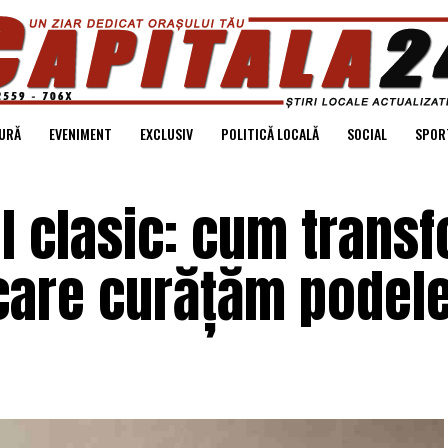
URĂ
EVENIMENT
EXCLUSIV
POLITICĂ LOCALĂ
SOCIAL
SPOR
l clasic: cum trans
care curățăm podele