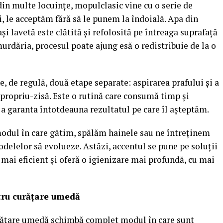
in multe locuințe, mopulclasic vine cu o serie de
i, le acceptăm fără să le punem la îndoială. Apa din
și lavetă este clătită și refolosită pe întreaga suprafață
urdăria, procesul poate ajung esă o redistribuie de la o
, de regulă, două etape separate: aspirarea prafului și a
 propriu-zisă. Este o rutină care consumă timp și
a garanta întotdeauna rezultatul pe care îl așteptăm.
modul în care gătim, spălăm hainele sau ne întreținem
podelelor să evolueze. Astăzi, accentul se pune pe soluții
 mai eficient și oferă o igienizare mai profundă, cu mai
tru curățare umedă
rățare umedă schimbă complet modul în care sunt