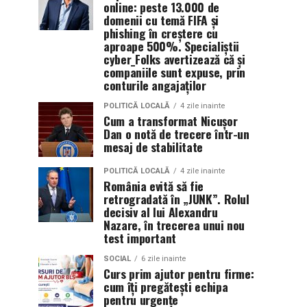
online: peste 13.000 de
domenii cu temă FIFA și
phishing în creștere cu
aproape 500%. Specialiștii
cyber_Folks avertizează că și
companiile sunt expuse, prin
conturile angajaților
POLITICĂ LOCALĂ
4 zile inainte
Cum a transformat Nicușor
Dan o notă de trecere într-un
mesaj de stabilitate
POLITICĂ LOCALĂ
4 zile inainte
România evită să fie
retrogradată în „JUNK”. Rolul
decisiv al lui Alexandru
Nazare, în trecerea unui nou
test important
SOCIAL
6 zile inainte
Curs prim ajutor pentru firme:
cum îți pregătești echipa
pentru urgențe