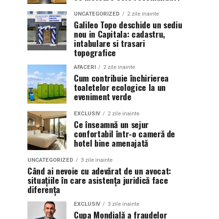
UNCATEGORIZED
2 zile inainte
Galileo Topo deschide un sediu
nou in Capitala: cadastru,
intabulare si trasari
topografice
AFACERI
2 zile inainte
Cum contribuie închirierea
toaletelor ecologice la un
eveniment verde
EXCLUSIV
2 zile inainte
Ce înseamnă un sejur
confortabil într-o cameră de
hotel bine amenajată
UNCATEGORIZED
3 zile inainte
Când ai nevoie cu adevărat de un avocat:
situațiile în care asistența juridică face
diferența
EXCLUSIV
3 zile inainte
Cupa Mondială a fraudelor