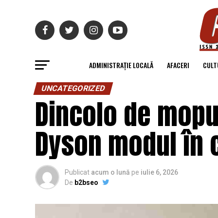
ADMINISTRAȚIE LOCALĂ
AFACERI
CULT
UNCATEGORIZED
Dincolo de mopu
Dyson modul în 
Publicat
acum o lună
pe
iulie 6, 2026
De
b2bseo