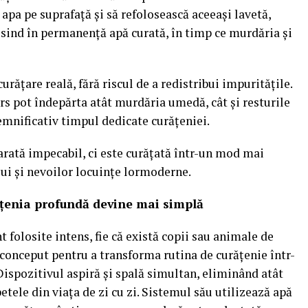
 apa pe suprafață și să refolosească aceeași lavetă,
osind în permanență apă curată, în timp ce murdăria și
curățare reală, fără riscul de a redistribui impuritățile.
ers pot îndepărta atât murdăria umedă, cât și resturile
emnificativ timpul dedicate curățeniei.
arată impecabil, ci este curățată într-un mod mai
lui și nevoilor locuințe lormoderne.
enia profundă devine mai simplă
t folosite intens, fie că există copii sau animale de
nceput pentru a transforma rutina de curățenie într-
Dispozitivul aspiră și spală simultan, eliminând atât
etele din viața de zi cu zi. Sistemul său utilizează apă