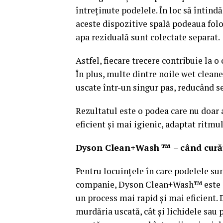
întreținute podelele. În loc să întindă
aceste dispozitive spală podeaua fol
apa reziduală sunt colectate separat.
Astfel, fiecare trecere contribuie la o 
În plus, multe dintre noile wet clean
uscate într-un singur pas, reducând s
Rezultatul este o podea care nu doar 
eficient și mai igienic, adaptat ritmu
Dyson Clean+Wash ™ – când curăț
Pentru locuințele în care podelele sun
companie, Dyson Clean+Wash™ este co
un process mai rapid și mai eficient. 
murdăria uscată, cât și lichidele sau p