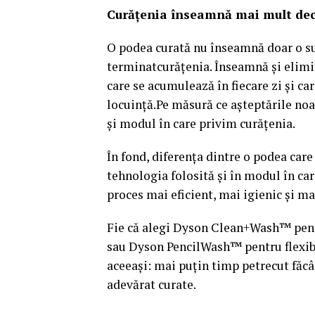
Curățenia înseamnă mai mult dec
O podea curată nu înseamnă doar o su
terminatcurățenia. Înseamnă și elimin
care se acumulează în fiecare zi și ca
locuință.Pe măsură ce așteptările noa
și modul în care privim curățenia.
În fond, diferența dintre o podea care
tehnologia folosită și în modul în car
proces mai eficient, mai igienic și ma
Fie că alegi Dyson Clean+Wash™ pentr
sau Dyson PencilWash™ pentru flexib
aceeași: mai puțin timp petrecut făcâ
adevărat curate.