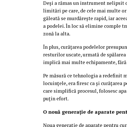
Deși a rămas un instrument nelipsit d
limitări pe care, de cele mai multe or
găleată se murdărește rapid, iar aceea
a podelei. În loc să elimine comple tm
zonă la alta.
În plus, curățarea podelelor presupune
resturilor uscate, urmată de spălarea
implică mai multe echipamente, fără 
Pe măsură ce tehnologia a redefinit 
locuințele, era firesc ca și curățarea 
care simplifică procesul, folosesc apa
puțin efort.
O nouă generație de aparate pen
Noua generație de aparate pentru cu