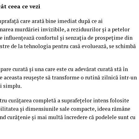
ât ceea ce vezi
prafață care arată bine imediat după ce ai
area murdăriei invizibile, a reziduurilor și a petelor
re influențează confortul și senzația de prospețime din
stre de la tehnologia pentru casă evoluează, se schimbă
 pare curată și una care este cu adevărat curată stă în
e aceasta reușește să transforme o rutină zilnică într-un
i simplu.
u curățarea completă a suprafețelor intens folosite
ilitatea și dimensiunile sale compacte, ideea rămâne
nd curățenie și mai multă încredere că podelele sunt cu