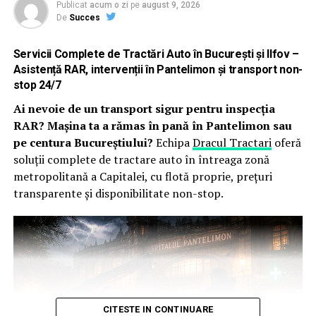
Publicat
acum o zi
pe
august 9, 2026
Evoluția este susținută de experiența companiilor
De
Succes
prezente în campus. O companie internațională de
logistică și transport multimodal a raportat o creștere
Servicii Complete de Tractări Auto în București și Ilfov –
de circa 20% a prezenței colegilor la birou după
Asistență RAR, intervenții în Pantelimon și transport non-
relocarea în Cluj Business Campus. Compania leagă
stop 24/7
această evoluție de politica internă care încurajează
Ai nevoie de un transport sigur pentru inspecția
lucrul de la birou și de serviciile disponibile în campus,
RAR? Mașina ta a rămas în pană în Pantelimon sau
care fac ziua de lucru mai simplu de organizat pentru
pe centura Bucureștiului?
Echipa
Dracul Tractari
oferă
angajați.
soluții complete de tractare auto în întreaga zonă
metropolitană a Capitalei, cu flotă proprie, prețuri
În același timp, Cloudflight România, companie de
transparente și disponibilitate non-stop.
tehnologie cu activitate în dezvoltare de software,
soluții cloud și inteligență artificială, prezentă de peste
10 ani în campus, indică accesibilitatea, condițiile de
lucru de zi cu zi, serviciile disponibile aproape de birou și
colaborarea cu echipa de administrare drept elemente
care contribuie la satisfacția echipei și la capacitatea de
a păstra oamenii pe termen lung.
CITESTE IN CONTINUARE