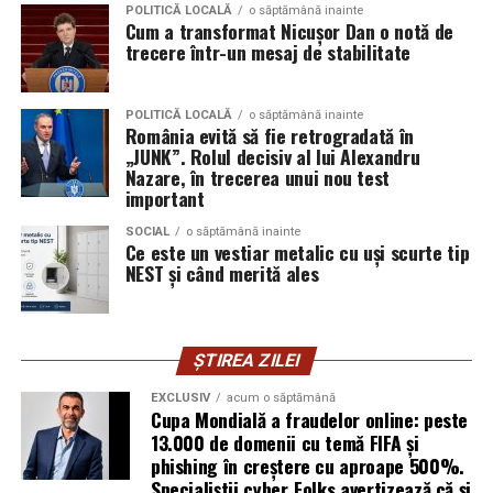
POLITICĂ LOCALĂ
o săptămână inainte
Pană pe Centura Est
Transport în siguranță la cea
Cum a transformat Nicușor Dan o notă de
mai apropiată vulcanizare
trecere într-un mesaj de stabilitate
Exerciții practice aplicate:
Cursanții lucrează
non-stop
direct cu echipamente moderne și tablete
electronice pentru simularea sarcinilor de lucru.
Prețuri Pantelimon
POLITICĂ LOCALĂ
o săptămână inainte
România evită să fie retrogradată în
Conștientizarea amprentei de mediu:
Tinerii
„JUNK”. Rolul decisiv al lui Alexandru
învață cum să reducă consumul nejustificat de
Serviciu
Preț (RON)
Nazare, în trecerea unui nou test
important
energie și materiale la bancul de lucru sau în birou.
Autoturism
de la
200 Lei
Flexibilitate și adaptabilitate:
Prin stăpânirea
SOCIAL
o săptămână inainte
SUV / Minivan
de la
220 Lei
Ce este un vestiar metalic cu uși scurte tip
tehnologiei, participanții devin mult mai flexibili și
NEST și când merită ales
Motocicletă / ATV
de la
130 Lei
se pot adapta rapid la cerințele schimburilor
tehnologice din companii.
Utilitară (până la 3,5 t)
de la
350 Lei
Tarif de noapte (22:00 –
+20% la tariful de bază
4. Sprijinul continuu pe
ȘTIREA ZILEI
06:00)
parcursul procesului de învățare
EXCLUSIV
acum o săptămână
Intervenție urgentă
GRATUIT
Cupa Mondială a fraudelor online: peste
(Pantelimon / DN3)
13.000 de domenii cu temă FIFA și
Pentru ca tinerii din comunități izolate sau din medii
phishing în creștere cu aproape 500%.
Important:
Prețul este fixat la momentul comenzii și
nu
defavorizate să poată urma aceste cursuri fără grija
Specialiștii cyber_Folks avertizează că și