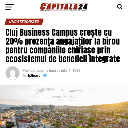
UNCATEGORIZED
Cluj Business Campus crește cu
20% prezența angajaților la birou
pentru companiile chiriașe prin
ecosistemul de beneficii integrate
Publicat
acum o lună
pe
iulie 7, 2026
De
b2bseo