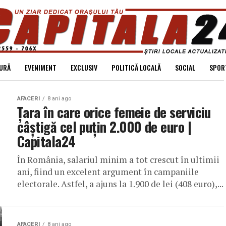
URĂ
EVENIMENT
EXCLUSIV
POLITICĂ LOCALĂ
SOCIAL
SPOR
AFACERI
8 ani ago
Țara în care orice femeie de serviciu
câștigă cel puțin 2.000 de euro |
Capitala24
În România, salariul minim a tot crescut în ultimii
ani, fiind un excelent argument în campaniile
electorale. Astfel, a ajuns la 1.900 de lei (408 euro),...
AFACERI
8 ani ago