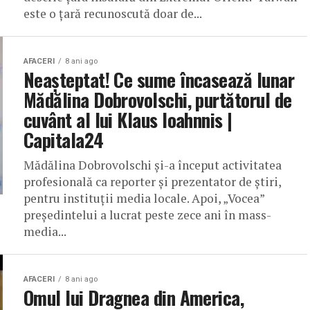
este o ţară recunoscută doar de...
AFACERI
8 ani ago
Neașteptat! Ce sume încasează lunar
Mădălina Dobrovolschi, purtătorul de
cuvânt al lui Klaus Ioahnnis |
Capitala24
Mădălina Dobrovolschi şi-a început activitatea
profesională ca reporter şi prezentator de ştiri,
pentru instituţii media locale. Apoi, „Vocea”
preşedintelui a lucrat peste zece ani în mass-
media...
AFACERI
8 ani ago
Omul lui Dragnea din America,