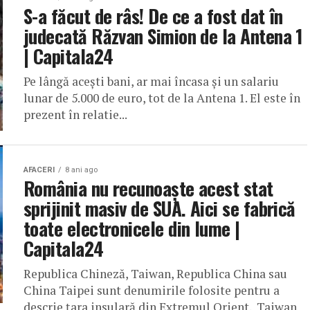
S-a făcut de râs! De ce a fost dat în
judecată Răzvan Simion de la Antena 1
| Capitala24
Pe lângă aceşti bani, ar mai încasa şi un salariu
lunar de 5.000 de euro, tot de la Antena 1. El este în
prezent în relatie...
AFACERI
8 ani ago
România nu recunoaște acest stat
sprijinit masiv de SUA. Aici se fabrică
toate electronicele din lume |
Capitala24
Republica Chineză, Taiwan, Republica China sau
China Taipei sunt denumirile folosite pentru a
descrie ţara insulară din Extremul Orient. Taiwan