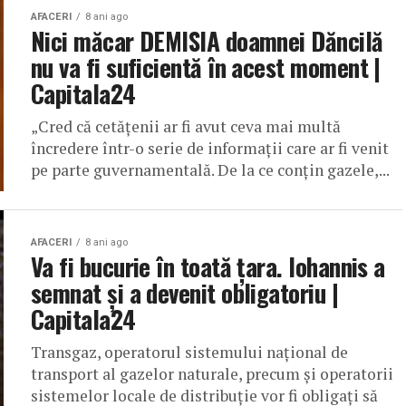
AFACERI
8 ani ago
Nici măcar DEMISIA doamnei Dăncilă
nu va fi suficientă în acest moment |
Capitala24
„Cred că cetăţenii ar fi avut ceva mai multă
încredere într-o serie de informaţii care ar fi venit
pe parte guvernamentală. De la ce conţin gazele,...
AFACERI
8 ani ago
Va fi bucurie în toată ţara. Iohannis a
semnat şi a devenit obligatoriu |
Capitala24
Transgaz, operatorul sistemului naţional de
transport al gazelor naturale, precum şi operatorii
sistemelor locale de distribuţie vor fi obligaţi să