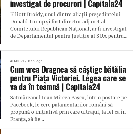
investigat de procurori | Capitala24
Elliott Broidy, unul dintre aliaţii preşedintelui
Donald Trump şi fost director adjunct al
Comitetului Republican Naţional, ar fi investigat
de Departamentul pentru Justiţie al SUA pentru...
AFACERI
8 ani ago
Cum vrea Dragnea să câştige bătălia
pentru Piaţa Victoriei. Legea care se
va da în toamnă | Capitala24
Sătmăreanul Ioan Mircea Paşcu, într-o postare pe
Facebook, le cere palamentarilor români să
propună o iniţiativă prin care ultrajul, la fel ca în
Franţa, să fie...