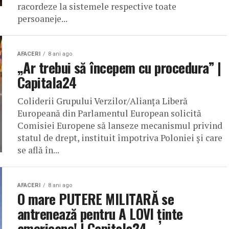
racordeze la sistemele respective toate
persoaneje...
AFACERI
8 ani ago
„Ar trebui să începem cu procedura” |
Capitala24
Coliderii Grupului Verzilor/Alianţa Liberă
Europeană din Parlamentul European solicită
Comisiei Europene să lanseze mecanismul privind
statul de drept, instituit împotriva Poloniei şi care
se află în...
AFACERI
8 ani ago
O mare PUTERE MILITARĂ se
antrenează pentru A LOVI ținte
americane! | Capitala24