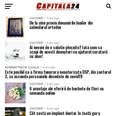
CULTURĂ
5 ani ago
De la cine provin denumirile lunilor din
calendarul ortodox
CULTURĂ
6 ani ago
Ai nevoie de o solutie plosnite? Iata cum sa
scapi de acesti daunatori cu ajutorul curatarii
cu abur!
ADMINISTRAȚIE LOCALĂ
6 ani ago
Este posibil ca o firma funerara neautorizata DSP, din sectorul
2, sa ascunda persoanele decedate de covid19
CULTURĂ
6 ani ago
6 avantaje ale oferirii de buchete de flori cu
comanda online
CULTURĂ
6 ani ago
Cât costă un implant dentar în toată gura