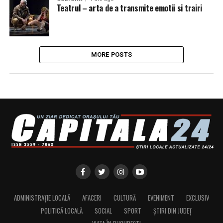
Teatrul – arta de a transmite emotii si trairi
MORE POSTS
ADMINISTRAȚIE LOCALĂ
AFACERI
CULTURĂ
EVENIMENT
EXCLUSIV
POLITICĂ LOCALĂ
SOCIAL
SPORT
ȘTIRI DIN JUDEȚ