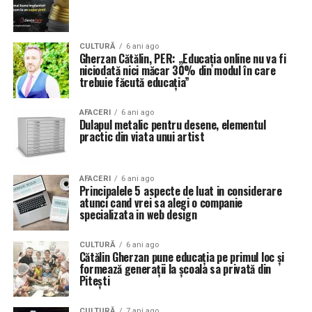
CULTURĂ
6 ani ago
Gherzan Cătălin, PER: „Educaţia online nu va fi
niciodată nici măcar 30% din modul în care
trebuie făcută educaţia”
AFACERI
6 ani ago
Dulapul metalic pentru desene, elementul
practic din viata unui artist
AFACERI
6 ani ago
Principalele 5 aspecte de luat in considerare
atunci cand vrei sa alegi o companie
specializata in web design
CULTURĂ
6 ani ago
Cătălin Gherzan pune educaţia pe primul loc şi
formează generaţii la şcoala sa privată din
Piteşti
CULTURĂ
7 ani ago