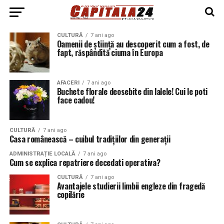
CULTURĂ
7 ani ago
Oamenii de știință au descoperit cum a fost, de
fapt, răspândită ciuma în Europa
AFACERI
7 ani ago
Buchete florale deosebite din lalele! Cui le poti
face cadou!
CULTURĂ
7 ani ago
Casa românească – cuibul tradițiilor din generații
ADMINISTRAȚIE LOCALĂ
7 ani ago
Cum se explica repatriere decedati operativa?
CULTURĂ
7 ani ago
Avantajele studierii limbii engleze din fragedă
copilărie