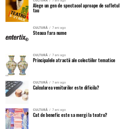
CULTURĂ
7 ani ago
Alege un gen de spectacol aproape de sufletul
tau
CULTURĂ
7 ani ago
Steaua fara nume
CULTURĂ
7 ani ago
Principalele atractii ale colectiilor tematice
CULTURĂ
7 ani ago
Calcularea veniturilor este dificila?
CULTURĂ
7 ani ago
Cat de benefic este sa mergi la teatru?