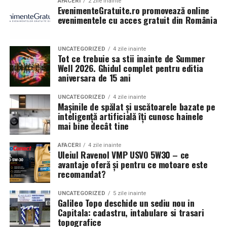
AFACERI
2 zile inainte
EvenimenteGratuite.ro promovează online
contracte.
evenimentele cu acces gratuit din România
Contabilitatea este necesara in toate etapele unei firme
de transport: de la infiintare si operare zilnica, pana la
UNCATEGORIZED
4 zile inainte
extindere si planificare strategica. Nu este doar o
Tot ce trebuie sa stii inainte de Summer
Well 2026. Ghidul complet pentru editia
formalitate birocratica, ci un sprijin real pentru
aniversara de 15 ani
controlul financiar si dezvoltarea afacerii. O evidenta
contabila bine organizata inseamna mai putine riscuri,
UNCATEGORIZED
4 zile inainte
decizii mai bune si o companie mai stabila pe termen
Mașinile de spălat și uscătoarele bazate pe
inteligență artificială îți cunosc hainele
lung.
mai bine decât tine
Beneficii și rezultate
AFACERI
4 zile inainte
Uleiul Ravenol VMP USVO 5W30 – ce
Utilizarea procedeului AREC la Respysal oferă
avantaje oferă și pentru ce motoare este
pacienților multiple avantaje:
recomandat?
Ameliorarea rapidă a simptomelor respiratorii
:
UNCATEGORIZED
5 zile inainte
Galileo Topo deschide un sediu nou in
dificultăți de respirație, tuse, secreţii pulmonare,
Capitala: cadastru, intabulare si trasari
congestie.
topografice