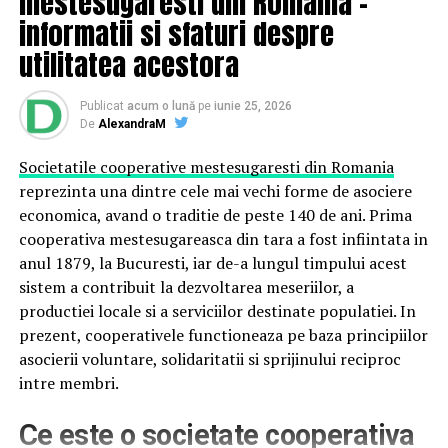
mestesugaresti din Romania –
Rezervarea se face cu mult timp inainte si numai daca
informatii si sfaturi despre
renunta cineva la bilet este posibila calatoria celor
utilitatea acestora
indurerati, sa isi aduca mortul in tara. Sa zicem ca ar fi
posibil ca apartinatorii sa detina mijloacele necesare
repatrierii!
Publicat
acum o lună
pe
iunie 25, 2026
De
AlexandraM
Dupa ajungerea la destinatie ar avea nevoie de cateva
Societatile cooperative mestesugaresti din Romania
ore sau zile de recuperare si numai dupa ce se odihnesc,
reprezinta una dintre cele mai vechi forme de asociere
s-ar putea ocupa de repatriere. Va imaginati cat timp
economica, avand o traditie de peste 140 de ani. Prima
pretios s-ar pierde, plus ca ar aparea o alta mare
cooperativa mestesugareasca din tara a fost infiintata in
problema: cu ce sa se transporte sicriele!
anul 1879, la Bucuresti, iar de-a lungul timpului acest
sistem a contribuit la dezvoltarea meseriilor, a
Apeland la firmele cu experienta si cu echipe de
productiei locale si a serviciilor destinate populatiei. In
profesionisti detasate in toate tarile lumii,
repatriere
prezent, cooperativele functioneaza pe baza principiilor
decedati
se face operativ.
asocierii voluntare, solidaritatii si sprijinului reciproc
In timp ce soferii pleaca din Romania cu masina
intre membri.
funerara curata, pregatita pentru un drum atat de lung,
Ce este o societate cooperativa
acolo, departe se lucreaza intens, sa se elimine