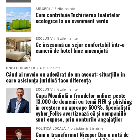
La copii, după
20 de ședințe
, s-a înregistrat o
AFACERI
5 zile inainte
reducere de
80-90%
a simptomelor specifice
Cum contribuie închirierea toaletelor
astmului.
ecologice la un eveniment verde
Reducerea tratamentului medicamentos
— mulți
pacienți pot utiliza mai puține medicamente,
EXCLUSIV
5 zile inainte
Ce înseamnă un sejur confortabil într-o
datorită efectului terapeutic sustenabil al
cameră de hotel bine amenajată
tratamentului cu sare.
Fără efecte secundare semnificative, ceea ce face
UNCATEGORIZED
6 zile inainte
terapia potrivită pentru adulți, copii și persoane cu
Când ai nevoie cu adevărat de un avocat: situațiile în
sensibilități respiratorii speciale.
care asistența juridică face diferența
Creșterea calității vieţii: mai puţine episoade acute,
EXCLUSIV
6 zile inainte
Cupa Mondială a fraudelor online: peste
mai puţină nevoie să lipsească de la şcoală sau de
13.000 de domenii cu temă FIFA și phishing
la activităţi fizice.
în creștere cu aproape 500%. Specialiștii
cyber_Folks avertizează că și companiile
sunt expuse, prin conturile angajaților
Comparativ cu alte procedee
POLITICĂ LOCALĂ
o săptămână inainte
Cum a transformat Nicușor Dan o notă de
Proce­dul AREC se diferenţiază de alte metode de