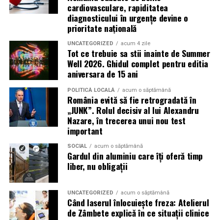
cardiovasculare, rapiditatea
diagnosticului în urgențe devine o
Contact și programare
– te poţi programa prin
prioritate națională
site-ul nostru sau telefonic. Adresa în Oradea,
Strada Camille Flammarion nr. 2A, bloc AN11, ap. 16.
UNCATEGORIZED
acum 4 zile
Tot ce trebuie sa stii inainte de Summer
Evaluare inițială
– anamneză, istoricul medical,
Well 2026. Ghidul complet pentru editia
evaluarea simptomelor respiratorii.
aniversara de 15 ani
Plan de tratament
– se stabilesc numărul de
POLITICĂ LOCALĂ
acum o săptămână
ședinţe recomandate (de exemplu 20 pentru un
România evită să fie retrogradată în
„JUNK”. Rolul decisiv al lui Alexandru
curs complet în cazul astmului).
Nazare, în trecerea unui nou test
Ședințe de inhalare în camera AREC
– participi la
important
ședințe regulate, inhalezi aer cu particule de sare
SOCIAL
acum o săptămână
uscată încărcate electric.
Gardul din aluminiu care îți oferă timp
liber, nu obligații
Monitorizare și ajustare
– evaluări periodice
pentru a măsura ameliorările și ajustarea
tratamentului dacă este necesar.
UNCATEGORIZED
acum o săptămână
Când laserul înlocuiește freza: Atelierul
de Zâmbete explică în ce situații clinice
De ce să alegi
Respysal