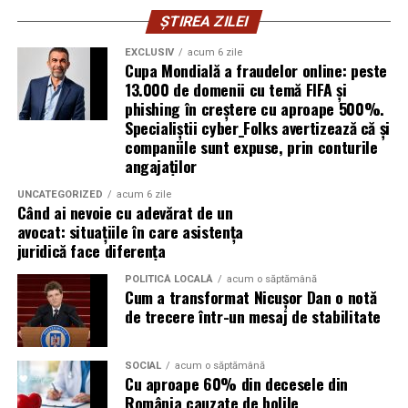
Respysal?
ȘTIREA ZILEI
Procedeul AREC este recomandat pentru:
EXCLUSIV
acum 6 zile
Cupa Mondială a fraudelor online: peste
13.000 de domenii cu temă FIFA și
Copii și adulți cu
astm bronșic
phishing în creștere cu aproape 500%.
Specialiștii cyber_Folks avertizează că și
Persoane cu
bronșite cronice, alergii
companiile sunt expuse, prin conturile
respiratorii
angajaților
Pacienți post-infecţii respiratorii acute care încă au
UNCATEGORIZED
acum 6 zile
sechele (secreţii, dificultăţi de respiraţie)
Când ai nevoie cu adevărat de un
avocat: situațiile în care asistența
Persoane care doresc să reducă consumul de
juridică face diferența
medicamente respiratorii
POLITICĂ LOCALĂ
acum o săptămână
Cei care caută terapii naturale, fără efecte adverse
Cum a transformat Nicușor Dan o notă
puternice și în medii controlate
de trecere într-un mesaj de stabilitate
Cum să începi terapia la
SOCIAL
acum o săptămână
Cu aproape 60% din decesele din
Respysal
România cauzate de bolile