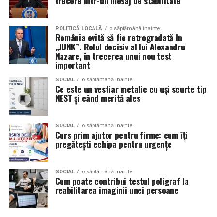
trecere într-un mesaj de stabilitate
inhalare sau salinoterapie prin:
Sarea nu provine din simple blocuri de sare sau
POLITICĂ LOCALĂ
o săptămână inainte
România evită să fie retrogradată în
pereţi salini; nu este doar efect decorativ sau
„JUNK”. Rolul decisiv al lui Alexandru
wellness. În AREC, atmosfera este creată cu
Nazare, în trecerea unui nou test
particule fine de sare, încărcate electric.
important
Spre deosebire de salinele artificiale care folosesc
SOCIAL
o săptămână inainte
Ce este un vestiar metalic cu uși scurte tip
vaporizatoare sau aerosoli umedi, procedeele
NEST și când merită ales
convenţionale nu garantează pătrunderea
particulelor mici în bronhii și nu oferă stabilitate a
microclimei.
SOCIAL
o săptămână inainte
Curs prim ajutor pentru firme: cum îți
Dispozitivele de suflare (cum ar fi ventilatoare /
pregătești echipa pentru urgențe
generatoare de aerosol) pot produce particule mari
sau variaţii în concentrația de sare, ceea ce reduce
SOCIAL
o săptămână inainte
eficiența. AREC evită aceste probleme.
Cum poate contribui testul poligraf la
reabilitarea imaginii unei persoane
Pentru cine este utilă terapia